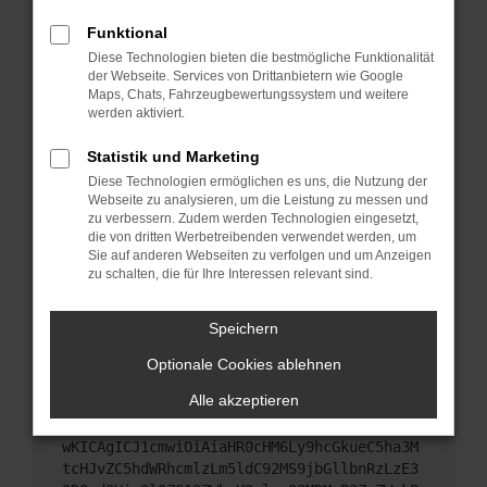
Starte dein Gerät neu.
Funktional
Das kann manchmal helfen, vorübergehende
Diese Technologien bieten die bestmögliche Funktionalität
Probleme zu beheben.
der Webseite. Services von Drittanbietern wie Google
Stelle sicher, dass dein Browser und dein
Maps, Chats, Fahrzeugbewertungssystem und weitere
werden aktiviert.
Betriebssystem auf dem neuesten Stand sind.
Veraltete Software birgt nicht nur ein
Statistik und Marketing
Sicherheitsrisiko, sondern kann auch dazu führen,
Diese Technologien ermöglichen es uns, die Nutzung der
dass bestimmte Funktionen nicht mehr
Webseite zu analysieren, um die Leistung zu messen und
unterstützt werden.
zu verbessern. Zudem werden Technologien eingesetzt,
Wende dich an den Webseitenbetreiber.
die von dritten Werbetreibenden verwendet werden, um
Sie auf anderen Webseiten zu verfolgen und um Anzeigen
Wenn du alle oben genannten Schritte versucht
zu schalten, die für Ihre Interessen relevant sind.
hast, kontaktiere uns bitte. Wir werden versuchen,
das Problem zu beheben. Du kannst uns diesen
Speichern
Text schicken, um uns bei der Fehlersuche zu
unterstützen:
Optionale Cookies ablehnen
Alle akzeptieren
ewogICJuYW1lIjogIk5ldHdvcmtFcnJvciIsCiAgI
mNvbmZpZyI6IHsKICAgICJtZXRob2QiOiAiR0VUIi
wKICAgICJ1cmwiOiAiaHR0cHM6Ly9hcGkueC5ha3M
tcHJvZC5hdWRhcmlzLm5ldC92MS9jbGllbnRzLzE3