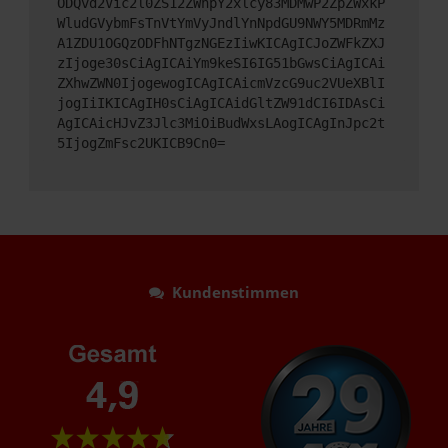
ODQvd2Vic2l0ZS12ZWhpY2xlcy83MDMwP2ZpZWxkP
WludGVybmFsTnVtYmVyJndlYnNpdGU9NWY5MDRmMz
A1ZDU1OGQzODFhNTgzNGEzIiwKICAgICJoZWFkZXJ
zIjoge30sCiAgICAiYm9keSI6IG51bGwsCiAgICAi
ZXhwZWN0IjogewogICAgICAicmVzcG9uc2VUeXBlI
jogIiIKICAgIH0sCiAgICAidGltZW91dCI6IDAsCi
AgICAicHJvZ3Jlc3MiOiBudWxsLAogICAgInJpc2t
5IjogZmFsc2UKICB9Cn0=
Kundenstimmen