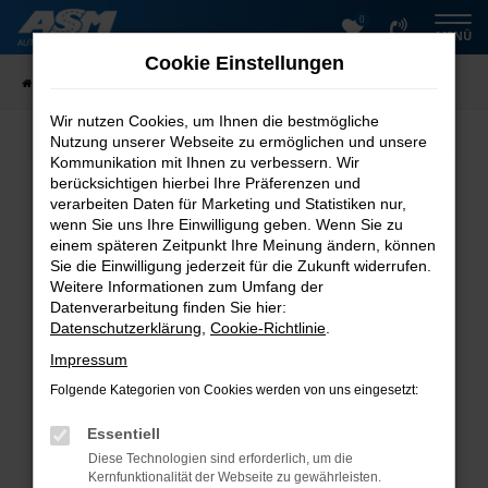
0
Zum
MENÜ
Hauptinhalt
Cookie Einstellungen
springen
Startseite
Fahrzeugangebote
Fahrzeugsuche
Wir nutzen Cookies, um Ihnen die bestmögliche
Nutzung unserer Webseite zu ermöglichen und unsere
Kommunikation mit Ihnen zu verbessern. Wir
Fehler: Network Error
berücksichtigen hierbei Ihre Präferenzen und
verarbeiten Daten für Marketing und Statistiken nur,
Beim Laden ist ein Fehler aufgetreten.
wenn Sie uns Ihre Einwilligung geben. Wenn Sie zu
einem späteren Zeitpunkt Ihre Meinung ändern, können
Hier sind ein paar Tipps, die dir helfen können:
Sie die Einwilligung jederzeit für die Zukunft widerrufen.
Überprüfe deine Firewall und deine
Weitere Informationen zum Umfang der
Datenverarbeitung finden Sie hier:
Internetverbindung.
Datenschutzerklärung
,
Cookie-Richtlinie
.
Laden andere Webseiten, zum Beispiel deine
Suchmaschine?
Impressum
Prüfe deine Browsererweiterungen.
Folgende Kategorien von Cookies werden von uns eingesetzt:
Manche Erweiterungen, wie Werbeblocker, können
das Laden bestimmter Seiten verhindern.
Essentiell
Funktioniert die Seite in einem anderen Browser
Diese Technologien sind erforderlich, um die
oder in einem privaten Fenster?
Kernfunktionalität der Webseite zu gewährleisten.