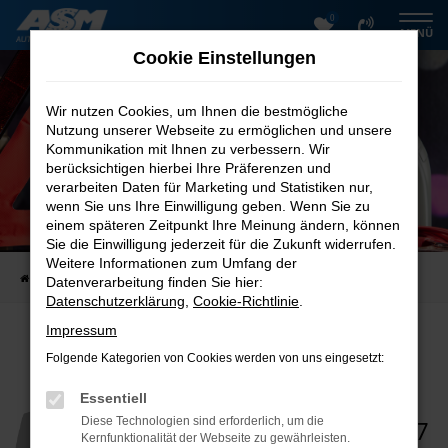
0
Zum
MENÜ
Hauptinhalt
Cookie Einstellungen
springen
Wir nutzen Cookies, um Ihnen die bestmögliche
Nutzung unserer Webseite zu ermöglichen und unsere
Kommunikation mit Ihnen zu verbessern. Wir
berücksichtigen hierbei Ihre Präferenzen und
verarbeiten Daten für Marketing und Statistiken nur,
wenn Sie uns Ihre Einwilligung geben. Wenn Sie zu
ERSATZTEILE, ZUBEHÖR & REIFEN
einem späteren Zeitpunkt Ihre Meinung ändern, können
Alles aus einer Hand
Sie die Einwilligung jederzeit für die Zukunft widerrufen.
Weitere Informationen zum Umfang der
Startseite
Service
Ersatzteile, Zubehör & Reifen
Datenverarbeitung finden Sie hier:
Datenschutzerklärung
,
Cookie-Richtlinie
.
Impressum
Für Teileanfragen:
Folgende Kategorien von Cookies werden von uns eingesetzt:
Peter Krüger
Teiledienstleiter
Essentiell
+49 3944 - 36 25 127
Diese Technologien sind erforderlich, um die
Kernfunktionalität der Webseite zu gewährleisten.