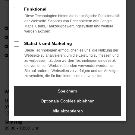
Teileanfrage
Funktional
Diese Technologien bieten die bestmögliche Funktionalität
der Webseite. Services von Drittanbietern wie Google
Maps, Chats, Fahrzeugbewertungssystem und weitere
25 Jahre Erfahrung
werden aktiviert.
KFZ-Meisterbetrieb
Statistik und Marketing
Škoda-Servicepartner
Diese Technologien ermöglichen es uns, die Nutzung der
Eigene Lackierwerkstatt
Webseite zu analysieren, um die Leistung zu messen und
zu verbessern. Zudem werden Technologien eingesetzt,
die von dritten Werbetreibenden verwendet werden, um
Sie auf anderen Webseiten zu verfolgen und um Anzeigen
zu schalten, die für Ihre Interessen relevant sind.
Werkstattzeiten:
Speichern
Montag bis Freitag
Optionale Cookies ablehnen
07:00 bis 12:30 Uhr
Alle akzeptieren
13:30 bis 18:00 Uhr
Samstag
09:00 - 13:00 Uhr