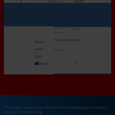
1
Ehemaliger Neupreis (Unverbindliche Preisempfehlung des Herstellers
am Tag der Erstzulassung).