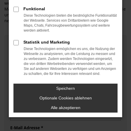
werden weder an Dritte ausgegeben noch für
Marketingzwecke in jeglicher Form verwendet. Hier finden Sie
Funktional
unsere
Datenschutzrichtlinien
. Danke das Sie sich Zeit
Diese Technologien bieten die bestmögliche Funktionalität
nehmen.
der Webseite. Services von Drittanbietern wie Google
Maps, Chats, Fahrzeugbewertungssystem und weitere
werden aktiviert.
Statistik und Marketing
Vorname *
Diese Technologien ermöglichen es uns, die Nutzung der
Webseite zu analysieren, um die Leistung zu messen und
zu verbessern. Zudem werden Technologien eingesetzt,
die von dritten Werbetreibenden verwendet werden, um
Nachname *
Sie auf anderen Webseiten zu verfolgen und um Anzeigen
zu schalten, die für Ihre Interessen relevant sind.
Ihre Meinung *
Speichern
Optionale Cookies ablehnen
Alle akzeptieren
E-Mail Adresse *