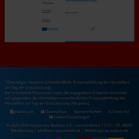
1
Ehemaliger Neupreis (Unverbindliche Preisempfehlung des Herstellers
am Tag der Erstzulassung).
Der errechnete Preisvorteil sowie die angegebene Ersparnis errechnet
sich gegenüber der ehemaligen unverbindlichen Preisempfehlung des
Herstellers am Tag der Erstzulassung (Neupreis).
Impressum
Datenschutz
Barrierefreiheit
EU Data Act
Cookie Einstellungen
© 2026 ASM Autoservice Meißner e.K. | Lerchenbreite 11/15 | DE-38889
Blankenburg | info@asm-automobile.de |
Webdesign by audaris.de