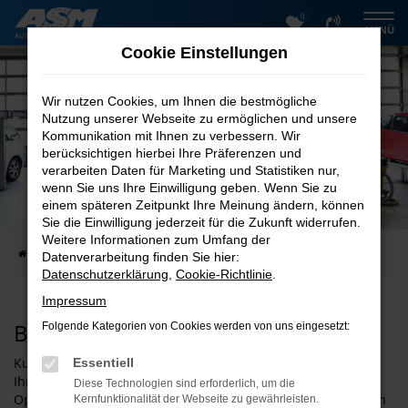
0
Zum
MENÜ
Hauptinhalt
Cookie Einstellungen
springen
Wir nutzen Cookies, um Ihnen die bestmögliche
Nutzung unserer Webseite zu ermöglichen und unsere
Kommunikation mit Ihnen zu verbessern. Wir
berücksichtigen hierbei Ihre Präferenzen und
verarbeiten Daten für Marketing und Statistiken nur,
wenn Sie uns Ihre Einwilligung geben. Wenn Sie zu
KUNDENMEINUNGEN
einem späteren Zeitpunkt Ihre Meinung ändern, können
Das sagen Kunden über uns
Sie die Einwilligung jederzeit für die Zukunft widerrufen.
Weitere Informationen zum Umfang der
Startseite
Kundenmeinungen
Datenverarbeitung finden Sie hier:
Datenschutzerklärung
,
Cookie-Richtlinie
.
Impressum
Bewertungsformular
Folgende Kategorien von Cookies werden von uns eingesetzt:
Kurzinfo zu Ihren Daten:
Essentiell
Ihre Angaben werden ausschließlich zur Auswertung und
Diese Technologien sind erforderlich, um die
Optimierung unseres Kundenservices verwendet. Ihre Daten
Kernfunktionalität der Webseite zu gewährleisten.