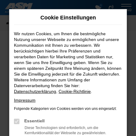
0
Zum
MENÜ
Hauptinhalt
Cookie Einstellungen
springen
Startseite
Fahrzeugangebote
Fahrzeugsuche
Wir nutzen Cookies, um Ihnen die bestmögliche
Nutzung unserer Webseite zu ermöglichen und unsere
Kommunikation mit Ihnen zu verbessern. Wir
Fehler: Network Error
berücksichtigen hierbei Ihre Präferenzen und
verarbeiten Daten für Marketing und Statistiken nur,
Beim Laden ist ein Fehler aufgetreten.
wenn Sie uns Ihre Einwilligung geben. Wenn Sie zu
einem späteren Zeitpunkt Ihre Meinung ändern, können
Hier sind ein paar Tipps, die dir helfen können:
Sie die Einwilligung jederzeit für die Zukunft widerrufen.
Überprüfe deine Firewall und deine
Weitere Informationen zum Umfang der
Datenverarbeitung finden Sie hier:
Internetverbindung.
Datenschutzerklärung
,
Cookie-Richtlinie
.
Laden andere Webseiten, zum Beispiel deine
Suchmaschine?
Impressum
Prüfe deine Browsererweiterungen.
Folgende Kategorien von Cookies werden von uns eingesetzt:
Manche Erweiterungen, wie Werbeblocker, können
das Laden bestimmter Seiten verhindern.
Essentiell
Funktioniert die Seite in einem anderen Browser
Diese Technologien sind erforderlich, um die
oder in einem privaten Fenster?
Kernfunktionalität der Webseite zu gewährleisten.