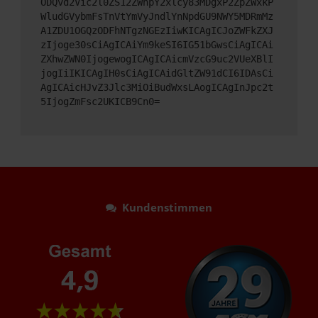
ODQvd2Vic2l0ZS12ZWhpY2xlcy83MDgxP2ZpZWxkP
WludGVybmFsTnVtYmVyJndlYnNpdGU9NWY5MDRmMz
A1ZDU1OGQzODFhNTgzNGEzIiwKICAgICJoZWFkZXJ
zIjoge30sCiAgICAiYm9keSI6IG51bGwsCiAgICAi
ZXhwZWN0IjogewogICAgICAicmVzcG9uc2VUeXBlI
jogIiIKICAgIH0sCiAgICAidGltZW91dCI6IDAsCi
AgICAicHJvZ3Jlc3MiOiBudWxsLAogICAgInJpc2t
5IjogZmFsc2UKICB9Cn0=
Kundenstimmen