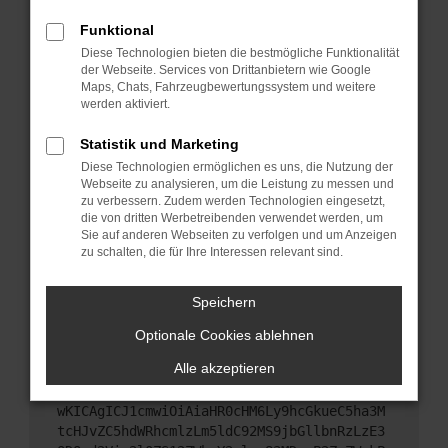
Starte dein Gerät neu.
Funktional
Das kann manchmal helfen, vorübergehende
Diese Technologien bieten die bestmögliche Funktionalität
Probleme zu beheben.
der Webseite. Services von Drittanbietern wie Google
Stelle sicher, dass dein Browser und dein
Maps, Chats, Fahrzeugbewertungssystem und weitere
werden aktiviert.
Betriebssystem auf dem neuesten Stand sind.
Veraltete Software birgt nicht nur ein
Statistik und Marketing
Sicherheitsrisiko, sondern kann auch dazu führen,
Diese Technologien ermöglichen es uns, die Nutzung der
dass bestimmte Funktionen nicht mehr
Webseite zu analysieren, um die Leistung zu messen und
unterstützt werden.
zu verbessern. Zudem werden Technologien eingesetzt,
Wende dich an den Webseitenbetreiber.
die von dritten Werbetreibenden verwendet werden, um
Sie auf anderen Webseiten zu verfolgen und um Anzeigen
Wenn du alle oben genannten Schritte versucht
zu schalten, die für Ihre Interessen relevant sind.
hast, kontaktiere uns bitte. Wir werden versuchen,
das Problem zu beheben. Du kannst uns diesen
Speichern
Text schicken, um uns bei der Fehlersuche zu
unterstützen:
Optionale Cookies ablehnen
Alle akzeptieren
ewogICJuYW1lIjogIk5ldHdvcmtFcnJvciIsCiAgI
mNvbmZpZyI6IHsKICAgICJtZXRob2QiOiAiR0VUIi
wKICAgICJ1cmwiOiAiaHR0cHM6Ly9hcGkueC5ha3M
tcHJvZC5hdWRhcmlzLm5ldC92MS9jbGllbnRzLzE3