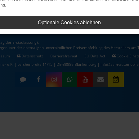
on dritten Werbetreibenden verwendet werden, um Sie auf anderen Webseiten zu ve
Fax: +49 3944 - 36 25 113
ind.
E-Mail
Optionale Cookies ablehnen
ag der Erstzulassung).
gegenüber der ehemaligen unverbindlichen Preisempfehlung des Herstellers am T
essum
Datenschutz
Barrierefreiheit
EU Data Act
Cookie Einst
ner e.K. | Lerchenbreite 11/15 | DE-38889 Blankenburg | info@asm-automobile