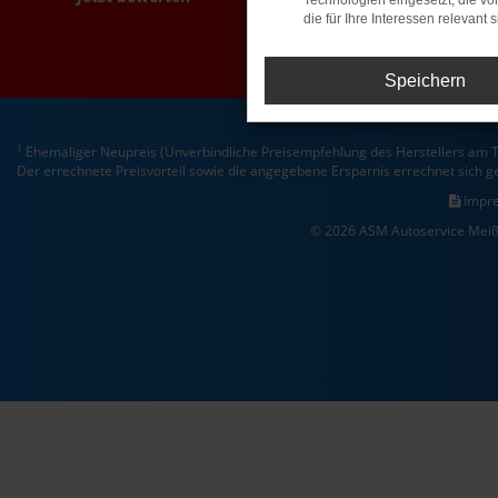
Technologien eingesetzt, die v
die für Ihre Interessen relevant s
Speichern
1
Ehemaliger Neupreis (Unverbindliche Preisempfehlung des Herstellers am T
Der errechnete Preisvorteil sowie die angegebene Ersparnis errechnet sich 
Impr
© 2026 ASM Autoservice Meiß