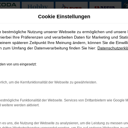
Cookie Einstellungen
ie bestmögliche Nutzung unserer Webseite zu ermöglichen und unsere
hierbei Ihre Präferenzen und verarbeiten Daten für Marketing und Stati
einem späteren Zeitpunkt Ihre Meinung ändern, können Sie die Einwillig
en zum Umfang der Datenverarbeitung finden Sie hier:
Datenschutzerkl
en von uns eingesetzt:
Öffnungszeiten
Verkauf
Montag bis Freitag: 08:00 – 12:30 Uhr / 13:30 – 17:00 Uhr
rlich, um die Kernfunktionalität der Webseite zu gewährleisten.
Samstag: 09:00 – 13:00 Uhr
Werkstatt
estmögliche Funktionalität der Webseite. Services von Drittanbietern wie Google 
Montag bis Freitag: 08:00 – 12:30 Uhr / 13:30 – 17:00 Uhr
eitere werden aktiviert.
Samstag: 09:00 - 13:00 Uhr
Kontakt
 es uns, die Nutzung der Webseite zu analysieren, um die Leistung zu messen u
Tel: +49 3944 - 36 25 110