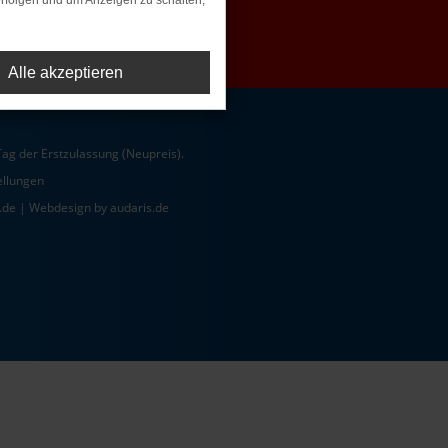
rfolgen und um Anzeigen zu schalten,
Alle akzeptieren
ag der Erstzulassung (Neupreis).
ellungen
.de |
Webdesign by audaris.de