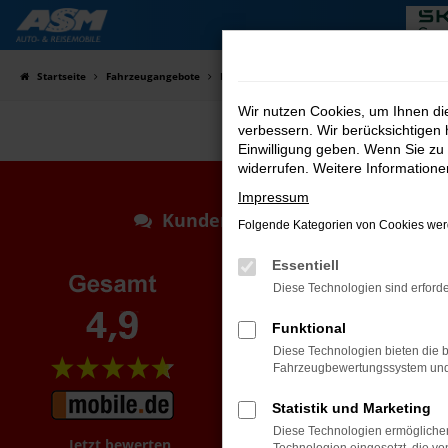
Zum
Hauptinhalt
springen
Startseite
Fahrzeugangebote
Fahrzeugsuche
Wir nutzen Cookies, um Ihnen d
verbessern. Wir berücksichtigen 
Einwilligung geben. Wenn Sie zu 
widerrufen. Weitere Information
Impressum
Kundenstimmen
Folgende Kategorien von Cookies werd
Essentiell
Diese Technologien sind erforde
Funktional
Diese Technologien bieten die b
Fahrzeugbewertungssystem und w
Statistik und Marketing
Diese Technologien ermöglichen
Jetzt bewerten
Jetzt bewerten