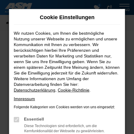
0
Zum
MENÜ
Hauptinhalt
Cookie Einstellungen
springen
Startseite
Fahrzeugangebote
Fahrzeugsuche
Wir nutzen Cookies, um Ihnen die bestmögliche
Nutzung unserer Webseite zu ermöglichen und unsere
Kommunikation mit Ihnen zu verbessern. Wir
Fehler: Network Error
berücksichtigen hierbei Ihre Präferenzen und
verarbeiten Daten für Marketing und Statistiken nur,
Beim Laden ist ein Fehler aufgetreten.
wenn Sie uns Ihre Einwilligung geben. Wenn Sie zu
einem späteren Zeitpunkt Ihre Meinung ändern, können
Hier sind ein paar Tipps, die dir helfen können:
Sie die Einwilligung jederzeit für die Zukunft widerrufen.
Überprüfe deine Firewall und deine
Weitere Informationen zum Umfang der
Datenverarbeitung finden Sie hier:
Internetverbindung.
Datenschutzerklärung
,
Cookie-Richtlinie
.
Laden andere Webseiten, zum Beispiel deine
Suchmaschine?
Impressum
Prüfe deine Browsererweiterungen.
Folgende Kategorien von Cookies werden von uns eingesetzt:
Manche Erweiterungen, wie Werbeblocker, können
das Laden bestimmter Seiten verhindern.
Essentiell
Funktioniert die Seite in einem anderen Browser
Diese Technologien sind erforderlich, um die
oder in einem privaten Fenster?
Kernfunktionalität der Webseite zu gewährleisten.