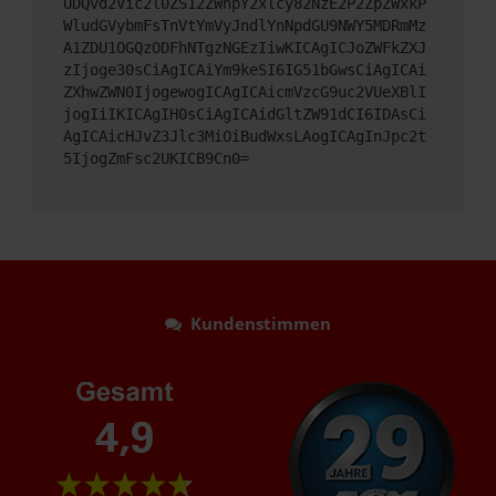
ODQvd2Vic2l0ZS12ZWhpY2xlcy82NzE2P2ZpZWxkP
WludGVybmFsTnVtYmVyJndlYnNpdGU9NWY5MDRmMz
A1ZDU1OGQzODFhNTgzNGEzIiwKICAgICJoZWFkZXJ
zIjoge30sCiAgICAiYm9keSI6IG51bGwsCiAgICAi
ZXhwZWN0IjogewogICAgICAicmVzcG9uc2VUeXBlI
jogIiIKICAgIH0sCiAgICAidGltZW91dCI6IDAsCi
AgICAicHJvZ3Jlc3MiOiBudWxsLAogICAgInJpc2t
5IjogZmFsc2UKICB9Cn0=
Kundenstimmen