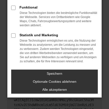
Starte dein Gerät neu.
Funktional
Das kann manchmal helfen, vorübergehende
Diese Technologien bieten die bestmögliche Funktionalität
Probleme zu beheben.
der Webseite. Services von Drittanbietern wie Google
Stelle sicher, dass dein Browser und dein
Maps, Chats, Fahrzeugbewertungssystem und weitere
werden aktiviert.
Betriebssystem auf dem neuesten Stand sind.
Veraltete Software birgt nicht nur ein
Statistik und Marketing
Sicherheitsrisiko, sondern kann auch dazu führen,
Diese Technologien ermöglichen es uns, die Nutzung der
dass bestimmte Funktionen nicht mehr
Webseite zu analysieren, um die Leistung zu messen und
unterstützt werden.
zu verbessern. Zudem werden Technologien eingesetzt,
Wende dich an den Webseitenbetreiber.
die von dritten Werbetreibenden verwendet werden, um
Sie auf anderen Webseiten zu verfolgen und um Anzeigen
Wenn du alle oben genannten Schritte versucht
zu schalten, die für Ihre Interessen relevant sind.
hast, kontaktiere uns bitte. Wir werden versuchen,
das Problem zu beheben. Du kannst uns diesen
Speichern
Text schicken, um uns bei der Fehlersuche zu
unterstützen:
Optionale Cookies ablehnen
Alle akzeptieren
ewogICJuYW1lIjogIk5ldHdvcmtFcnJvciIsCiAgI
mNvbmZpZyI6IHsKICAgICJtZXRob2QiOiAiR0VUIi
wKICAgICJ1cmwiOiAiaHR0cHM6Ly9hcGkueC5ha3M
tcHJvZC5hdWRhcmlzLm5ldC92MS9jbGllbnRzLzE3