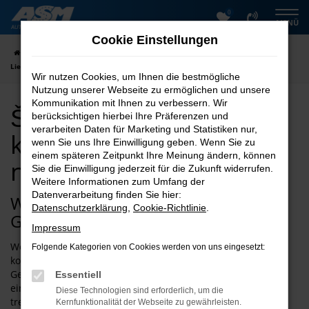
0
Zum
MENÜ
Hauptinhalt
Cookie Einstellungen
springen
Startseite
Goslar
Škoda
Škoda Gebrauchtwagen kaufen mit
Lieferservice nach Goslar
Wir nutzen Cookies, um Ihnen die bestmögliche
Nutzung unserer Webseite zu ermöglichen und unsere
Kommunikation mit Ihnen zu verbessern. Wir
Škoda Gebrauchtwagen
berücksichtigen hierbei Ihre Präferenzen und
verarbeiten Daten für Marketing und Statistiken nur,
kaufen mit Lieferservice
wenn Sie uns Ihre Einwilligung geben. Wenn Sie zu
einem späteren Zeitpunkt Ihre Meinung ändern, können
nach Goslar
Sie die Einwilligung jederzeit für die Zukunft widerrufen.
Weitere Informationen zum Umfang der
Datenverarbeitung finden Sie hier:
Wie wäre es mit einem Škoda
Datenschutzerklärung
,
Cookie-Richtlinie
.
Gebrauchtwagen für Goslar?
Impressum
Wer Qualität mit einem unschlagbar günstigen Preis
Folgende Kategorien von Cookies werden von uns eingesetzt:
kombinieren möchte, landet schnell bei einem Škoda
Gebrauchtwagen. Für Goslar und Umgebung erwerben Sie
Essentiell
ein rundum geeignetes Fahrzeug, das Sie über viele Jahre
Diese Technologien sind erforderlich, um die
treu begleiten wird. Ein Pluspunkt von Škoda
Kernfunktionalität der Webseite zu gewährleisten.