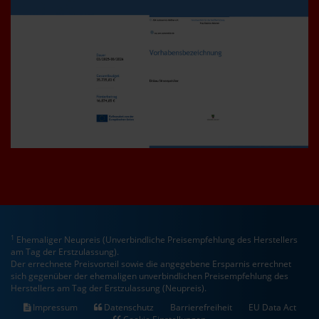
1
Ehemaliger Neupreis (Unverbindliche Preisempfehlung des Herstellers
am Tag der Erstzulassung).
Der errechnete Preisvorteil sowie die angegebene Ersparnis errechnet
sich gegenüber der ehemaligen unverbindlichen Preisempfehlung des
Herstellers am Tag der Erstzulassung (Neupreis).
Impressum
Datenschutz
Barrierefreiheit
EU Data Act