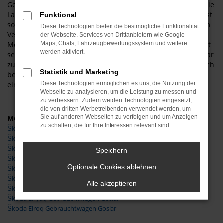
Gebrauchtwagen ist das exzellente Image des Herstellers. Die
Langlebigkeit der Fahrzeuge und deren gute Verarbeitung ist
Funktional
sowohl in Goslar als auch anderswo bekannt und hält jedem
Diese Technologien bieten die bestmögliche Funktionalität
Vergleich stand. Hinzu kommt, dass Sie beim Autoservice
der Webseite. Services von Drittanbietern wie Google
Meißner mit Vertrauen kaufen. Unser Unternehmen existiert
Maps, Chats, Fahrzeugbewertungssystem und weitere
werden aktiviert.
seit 1997 und wird vom Inhaber geführt. Wenn Sie aus Goslar
zu uns kommen, werden Sie auf Wunsch vom Chef persönlich
Statistik und Marketing
bedient und dürfen sich auf einen rundum gepflegten und
einwandfreien Škoda Gebrauchtwagen freuen.
Diese Technologien ermöglichen es uns, die Nutzung der
Webseite zu analysieren, um die Leistung zu messen und
zu verbessern. Zudem werden Technologien eingesetzt,
die von dritten Werbetreibenden verwendet werden, um
Modelle
Sie auf anderen Webseiten zu verfolgen und um Anzeigen
zu schalten, die für Ihre Interessen relevant sind.
Škoda Fabia Gebrauchtwagen Goslar
Škoda Karoq Gebrauchtwagen Goslar
Škoda Kodiaq Gebrauchtwagen Goslar
Speichern
Škoda Octavia Gebrauchtwagen Goslar
Optionale Cookies ablehnen
Škoda Superb Gebrauchtwagen Goslar
Škoda Kamiq Gebrauchtwagen Goslar
Alle akzeptieren
Škoda Scala Gebrauchtwagen Goslar
Škoda Enyaq Gebrauchtwagen Goslar
Škoda Elroq Gebrauchtwagen Goslar