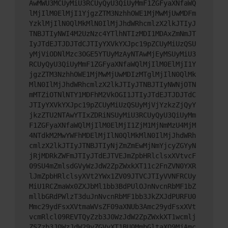
AwMWU3MCUyMiU3RCUyQyU3QiUyMmF1ZGFyaXNfaWQ
lMjIlM0ElMjI1YjgzZTM3NzhhOWE1MjMwMjUwMDFm
YzklMjIlN0QlMkMlN0IlMjJhdWRhcmlzX2lkJTIyJ
TNBJTIyNWI4M2UzNzc4YTlhNTIzMDI1MDAxZmNmJT
IyJTdEJTJDJTdCJTIyYXVkYXJpc19pZCUyMiUzQSU
yMjViODNlMzc3OGE5YTUyMzAyNTAwMjEyMSUyMiU3
RCUyQyU3QiUyMmF1ZGFyaXNfaWQlMjIlM0ElMjI1Y
jgzZTM3NzhhOWE1MjMwMjUwMDIzMTglMjIlN0QlMk
MlN0IlMjJhdWRhcmlzX2lkJTIyJTNBJTIyNWNjOTN
mMTZiOTNlNTY1MDFhM2VkOGI1JTIyJTdEJTJDJTdC
JTIyYXVkYXJpc19pZCUyMiUzQSUyMjVjYzkzZjQyY
jkzZTU2NTAwYTIxZDRiNSUyMiU3RCUyQyU3QiUyMm
F1ZGFyaXNfaWQlMjIlM0ElMjI1ZjM1MjNmMzU4MjM
4NTdkM2MwYWFhMDElMjIlN0QlMkMlN0IlMjJhdWRh
cmlzX2lkJTIyJTNBJTIyNjZmZmEwMjNmYjcyZGYyN
jRjMDRkZWFmJTIyJTdEJTVEJmZpbHRlclsxXVtvcF
09SU4mZmlsdGVyWzJdW2ZpZWxkXT11c2FnZVN0YXR
lJmZpbHRlclsyXVt2YWx1ZV09JTVCJTIyVVNFRCUy
MiU1RCZmaWx0ZXJbMl1bb3BdPUlOJnNvcnRbMF1bZ
mllbGRdPWlzT3duJnNvcnRbMF1bb3JkZXJdPURFU0
Mmc29ydFsxXVtmaWVsZF09aXNUb3Amc29ydFsxXVt
vcmRlcl09REVTQyZzb3J0WzJdW2ZpZWxkXT1wcmlj
ZSZzb3J0WzJdW29yZGVyXT1BU0MmbGltaXQ9MjAmc