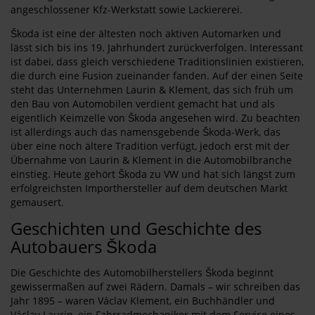
angeschlossener Kfz-Werkstatt sowie Lackiererei.
Škoda ist eine der ältesten noch aktiven Automarken und
lässt sich bis ins 19. Jahrhundert zurückverfolgen. Interessant
ist dabei, dass gleich verschiedene Traditionslinien existieren,
die durch eine Fusion zueinander fanden. Auf der einen Seite
steht das Unternehmen Laurin & Klement, das sich früh um
den Bau von Automobilen verdient gemacht hat und als
eigentlich Keimzelle von Škoda angesehen wird. Zu beachten
ist allerdings auch das namensgebende Škoda-Werk, das
über eine noch ältere Tradition verfügt, jedoch erst mit der
Übernahme von Laurin & Klement in die Automobilbranche
einstieg. Heute gehört Škoda zu VW und hat sich längst zum
erfolgreichsten Importhersteller auf dem deutschen Markt
gemausert.
Geschichten und Geschichte des
Autobauers Škoda
Die Geschichte des Automobilherstellers Škoda beginnt
gewissermaßen auf zwei Rädern. Damals – wir schreiben das
Jahr 1895 – waren Václav Klement, ein Buchhändler und
Václav Laurin, ein Fahrradmechaniker mit dem Service eines