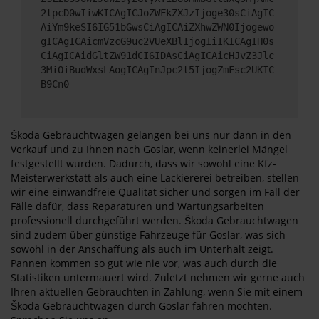
2tpcD0wIiwKICAgICJoZWFkZXJzIjoge30sCiAgIC
AiYm9keSI6IG51bGwsCiAgICAiZXhwZWN0Ijogewo
gICAgICAicmVzcG9uc2VUeXBlIjogIiIKICAgIH0s
CiAgICAidGltZW91dCI6IDAsCiAgICAicHJvZ3Jlc
3MiOiBudWxsLAogICAgInJpc2t5IjogZmFsc2UKIC
B9Cn0=
Škoda Gebrauchtwagen gelangen bei uns nur dann in den
Verkauf und zu Ihnen nach Goslar, wenn keinerlei Mängel
festgestellt wurden. Dadurch, dass wir sowohl eine Kfz-
Meisterwerkstatt als auch eine Lackiererei betreiben, stellen
wir eine einwandfreie Qualität sicher und sorgen im Fall der
Fälle dafür, dass Reparaturen und Wartungsarbeiten
professionell durchgeführt werden. Škoda Gebrauchtwagen
sind zudem über günstige Fahrzeuge für Goslar, was sich
sowohl in der Anschaffung als auch im Unterhalt zeigt.
Pannen kommen so gut wie nie vor, was auch durch die
Statistiken untermauert wird. Zuletzt nehmen wir gerne auch
Ihren aktuellen Gebrauchten in Zahlung, wenn Sie mit einem
Škoda Gebrauchtwagen durch Goslar fahren möchten.