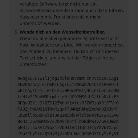
Veraltete Software birgt nicht nur ein
Sicherheitsrisiko, sondern kann auch dazu führen,
dass bestimmte Funktionen nicht mehr
unterstützt werden.
Wende dich an den Webseitenbetreiber.
Wenn du alle oben genannten Schritte versucht
hast, kontaktiere uns bitte. Wir werden versuchen,
das Problem zu beheben. Du kannst uns diesen
Text schicken, um uns bei der Fehlersuche zu
unterstützen:
ewogICJuYW1lIjogIk5ldHdvcmtFcnJvciIsCiAgI
mNvbmZpZyI6IHsKICAgICJtZXRob2QiOiAiR0VUIi
wKICAgICJ1cmwiOiAiaHR0cHM6Ly9hcGkueC5ha3M
tcHJvZC5hdWRhcmlzLm5ldC92MS9jbGllbnRzLzE3
ODQvd2Vic2l0ZS12ZWhpY2xlcz93ZWJzaXRlPTVmO
TA0ZjMwNWQ1NThkMzgxYTU4MzRhMyZmaWx0ZXJbMF
1bZmllbGRdPWlzT3duJmZpbHRlclswXVt2YWx1ZV0
9dHJ1ZSZmaWx0ZXJbMV1bZmllbGRdPW1vZGVsJmZp
bHRlclsxXVt2YWx1ZV09JTVCJTdCJTIyYXVkYXJpc
19pZCUyMiUzQSUyMjViODNlMzc3OGE5YTUyMzAyNT