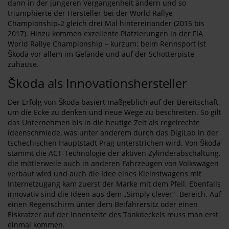
dann in der jüngeren Vergangenheit ändern und so
triumphierte der Hersteller bei der World Rallye
Championship-2 gleich drei Mal hintereinander (2015 bis
2017). Hinzu kommen exzellente Platzierungen in der FIA
World Rallye Championship – kurzum: beim Rennsport ist
Škoda vor allem im Gelände und auf der Schotterpiste
zuhause.
Škoda als Innovationshersteller
Der Erfolg von Škoda basiert maßgeblich auf der Bereitschaft,
um die Ecke zu denken und neue Wege zu beschreiten. So gilt
das Unternehmen bis in die heutige Zeit als regelrechte
Ideenschmiede, was unter anderem durch das DigiLab in der
tschechischen Hauptstadt Prag unterstrichen wird. Von Škoda
stammt die ACT-Technologie der aktiven Zylinderabschaltung,
die mittlerweile auch in anderen Fahrzeugen von Volkswagen
verbaut wird und auch die Idee eines Kleinstwagens mit
Internetzugang kam zuerst der Marke mit dem Pfeil. Ebenfalls
innovativ sind die Ideen aus dem „Simply clever“- Bereich. Auf
einen Regenschirm unter dem Beifahrersitz oder einen
Eiskratzer auf der Innenseite des Tankdeckels muss man erst
einmal kommen.