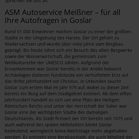
Sprechen Sie uns an.
ASM Autoservice Meißner – für all
Ihre Autofragen in Goslar
Rund 51.000 Einwohner machen Goslar zu einer der größten
Städte in der Umgebung des Harzes. Der Ort gehört zu
Niedersachsen und wurde über viele Jahre vom Bergbau
geprägt. Bis heute lohnt sich ein Besuch des alten Bergwerks
sowie der Wasserwirtschaft, die gemeinsam zum
Weltkulturerbe der UNESCO zählen. Aufgrund der
Erzvorkommen war Goslar bereits in der Antike bekannt.
Archäologen datieren Fundstücke von verhüttetem Erzz auf
das dritte Jahrhundert vor Christus. In Urkunden taucht
Goslar zum ersten Mal im Jahr 979 auf, wobei zu dieser Zeit
bereits ein Burg auf dem Stadtgebiet existiert. Ab dem elften
Jahrhundert handelt es sich um eine Pfalz des Heiligen
Römischen Reichs und unter der Herrschaft der Salier war
Goslar eine der wichtigsten Städte des damaligen
Deutschlands. Als Stadt firmiert der Ort bereits seit 1075 und
auch während des späten Mittelalters bleibt Goslar
bedeutend, wenngleich keine Reichstage mehr abgehalten
werden. Es entsteht eine Bergbaustadt, die auch Mitglied der