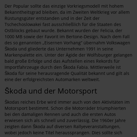
Der Popular sollte das einzige Vorkriegsmodell mit hohem
Bekanntheitsgrad bleiben, da im Zweiten Weltkrieg vor allem
Rüstungsgüter entstanden und in der Zeit der
Tschechoslowakei fast ausschließlich für die Staaten des
Ostblocks gebaut wurde. Bekannt wurden der Felicia, der
1000 MB sowie der Favorit im Bertone-Design. Nach dem Fall
des so genannten „Eisernen Vorhang“ übernahm Volkswagen
Škoda und gliederte das Unternehmen 1991 in seine
Markenpalette ein. Unter der Ägide der Wolfsburger gelangen
bald große Erfolge und das Aufstellen eines Rekords für
Importfahrzeuge durch den Škoda Fabia. Mittlerweile ist
Škoda für seine herausragende Qualität bekannt und gilt als
eine der erfolgreichsten Automarken weltweit.
Škoda und der Motorsport
Škodas reiches Erbe wird immer auch von den Aktivitäten im
Motorsport bestimmt. Schon die Motorräder triumphierten
bei den damaligen Rennen und auch die ersten Autos
erwiesen sich als schnell und zuverlässig. Die 1960er Jahre
zeigten dann Škoda auf diversen Rallyeveranstaltungen,
wobei jedoch keine Titel heraussprangen. Dies sollte sich