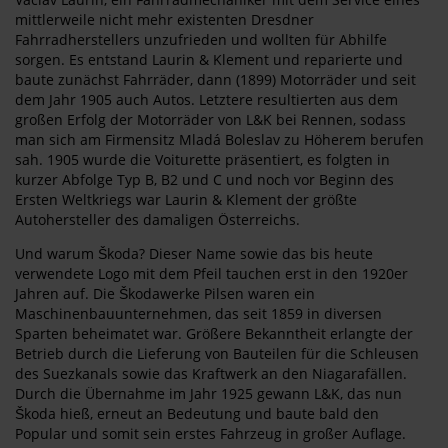
mittlerweile nicht mehr existenten Dresdner
Fahrradherstellers unzufrieden und wollten für Abhilfe
sorgen. Es entstand Laurin & Klement und reparierte und
baute zunächst Fahrräder, dann (1899) Motorräder und seit
dem Jahr 1905 auch Autos. Letztere resultierten aus dem
großen Erfolg der Motorräder von L&K bei Rennen, sodass
man sich am Firmensitz Mladá Boleslav zu Höherem berufen
sah. 1905 wurde die Voiturette präsentiert, es folgten in
kurzer Abfolge Typ B, B2 und C und noch vor Beginn des
Ersten Weltkriegs war Laurin & Klement der größte
Autohersteller des damaligen Österreichs.
Und warum Škoda? Dieser Name sowie das bis heute
verwendete Logo mit dem Pfeil tauchen erst in den 1920er
Jahren auf. Die Škodawerke Pilsen waren ein
Maschinenbauunternehmen, das seit 1859 in diversen
Sparten beheimatet war. Größere Bekanntheit erlangte der
Betrieb durch die Lieferung von Bauteilen für die Schleusen
des Suezkanals sowie das Kraftwerk an den Niagarafällen.
Durch die Übernahme im Jahr 1925 gewann L&K, das nun
Škoda hieß, erneut an Bedeutung und baute bald den
Popular und somit sein erstes Fahrzeug in großer Auflage.