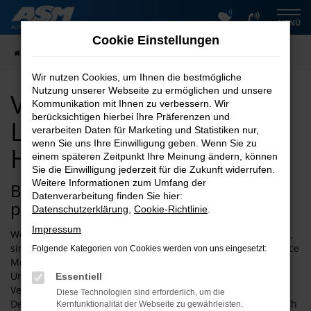
0
Zum
MENÜ
Hauptinhalt
Cookie Einstellungen
springen
Startseite
Harzkreis
VW kaufen mit Lieferservice nach Harzkreis
Wir nutzen Cookies, um Ihnen die bestmögliche
Nutzung unserer Webseite zu ermöglichen und unsere
VW kaufen mit
Kommunikation mit Ihnen zu verbessern. Wir
berücksichtigen hierbei Ihre Präferenzen und
Lieferservice nach
verarbeiten Daten für Marketing und Statistiken nur,
wenn Sie uns Ihre Einwilligung geben. Wenn Sie zu
Harzkreis
einem späteren Zeitpunkt Ihre Meinung ändern, können
Sie die Einwilligung jederzeit für die Zukunft widerrufen.
Weitere Informationen zum Umfang der
Bei uns finden Sie schnell den
Datenverarbeitung finden Sie hier:
passenden VW für Harzkreis
Datenschutzerklärung
,
Cookie-Richtlinie
.
Impressum
Wenn Sie einen VW für Fahrten in und um Harzkreis suchen,
sind wir jederzeit gerne Ihr Ansprechpartner. Der Autoservice
Folgende Kategorien von Cookies werden von uns eingesetzt:
Meißner existiert seit 1997 und ist tief im Harz und der
Umgebung verwurzelt. Dank der exzellenten
Essentiell
Verkehrsanbindung und der zentralen Lage innerhalb
Diese Technologien sind erforderlich, um die
Deutschlands erreichen Sie uns aber selbstverständlich auch
Kernfunktionalität der Webseite zu gewährleisten.