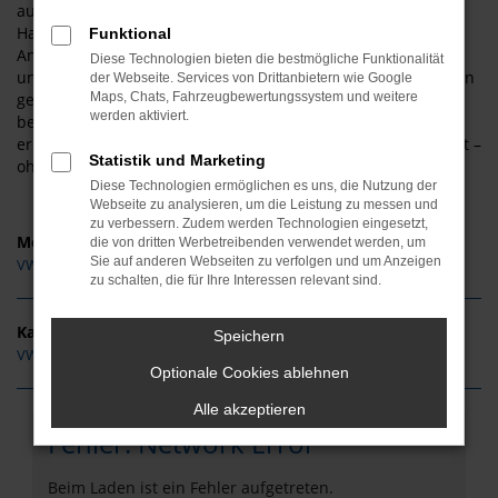
aus anderen Orten. Sie werden staunen, wie schnell es von
Harzkreis zu uns und zu unserem überaus günstigen
Funktional
Angebote an Fahrzeugen von VW geht. Kennzeichnend für
Diese Technologien bieten die bestmögliche Funktionalität
unser Unternehmen ist die enge Kundenbindung. Wir fragen
der Webseite. Services von Drittanbietern wie Google
genau nach und hören Ihnen aufmerksam zu. Beratung
Maps, Chats, Fahrzeugbewertungssystem und weitere
werden aktiviert.
bedeutet bei uns, dass Sie exakt das Fahrzeug von VW
erhalten, das zu Ihnen und Ihrer Mobilität in Harzkreis passt –
Statistik und Marketing
ohne Kompromisse.
Diese Technologien ermöglichen es uns, die Nutzung der
Webseite zu analysieren, um die Leistung zu messen und
zu verbessern. Zudem werden Technologien eingesetzt,
Modelle
die von dritten Werbetreibenden verwendet werden, um
Sie auf anderen Webseiten zu verfolgen und um Anzeigen
VW Polo Harzkreis
zu schalten, die für Ihre Interessen relevant sind.
Kategorie
Speichern
VW Tageszulassung Harzkreis
Optionale Cookies ablehnen
Alle akzeptieren
Fehler: Network Error
Beim Laden ist ein Fehler aufgetreten.