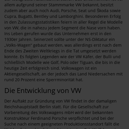
allem aufgrund seiner Stammmarke VW bekannt, besitzt
zudem aber auch noch Audi, Porsche, Seat und Škoda sowie
Cupra, Bugatti, Bentley und Lamborghini. Besonderen Erfolg
in den Zulassungsstatistiken feiern in aller Regel die Modelle
von VW, die in nahezu jedem Segment die Nase vorn haben.
Ins Leben gerufen wurde das Unternehmen erst in den
1930er Jahren. Seinerzeit sollte unter der NS-Diktatur ein
„Volks-Wagen“ gebaut werden, was allerdings erst nach dem
Ende des Zweiten Weltkriegs in die Tat umgesetzt werden
konnte. Es folgten Legenden wie der VW Käfer, der Bulli und
schließlich Modelle wie Golf, Polo oder Tiguan, die bis in die
heutige Zeit erfolgreich sind. Volkswagen ist ein
Aktiengesellschaft, an der jedoch das Land Niedersachen mit
rund 20 Prozent eine Sperrminorität hat.
Die Entwicklung von VW
Der Auftakt zur Gründung von VW findet in der damaligen
Reichshauptstadt Berlin statt. Für die Gesellschaft zur
Vorbereitung des Volkswagens mbH wird der bekannten
Konstrukteur Ferdinand Porsche verpflichtet und bei der
Suche nach einem geeigneten Produktionsstandort fällt die