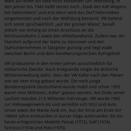
Wahl auf einen bis dato nicht existenten Ort: Wolfsburg. In
den Jahren bis 1945 heißt dieses noch „Stadt des KdF-Wagens
bei Fallersleben“ und erst dann wird das Dorf Fallersleben
eingemeindet und nach der Wolfsburg benannt. VW befand
sich somit sprichwörtlich „auf der grünen Wiese“, besaß
jedoch von Anfang an einen Anschluss an die
Reichsautobahn 2 sowie den Mittellandkanal. Zudem war der
Standort aufgrund der Nähe zu Hannover und den
Stahlunternehmen in Salzgitter günstig und liegt exakt
zwischen Berlin und dem bevölkerungsreichen Ruhrgebiet.
VW produzierte in den ersten Jahren ausschließlich für
militärische Zwecke. Nach Kriegsende sorgte die Britische
Militärverwaltung dafür, dass der VW Käfer nach den Plänen
von vor dem Krieg gebaut wurde. Die noch junge
Bundesrepublik Deutschland wurde mobil und schon 1955
waren eine Millionen „Käfer“ gebaut worden. Am Ende seiner
Laufzeit standen 21,5 Millionen Fahrzeuge. VW wurde 1960
zur Volkswagenwerk AG und verleibte sich NSU und Auto
Union sowie die Marke Audi ein. Aus der Krise am Ende der
1960er Jahre entstanden in kurzer Folge aufeinander die bis
heute erfolgreichen Modelle Passat (1972), Golf (1974),
Scirocco (1974) und Polo (1975).