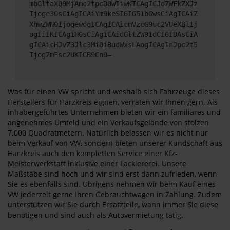
mbGltaXQ9MjAmc2tpcD0wIiwKICAgICJoZWFkZXJz
Ijoge30sCiAgICAiYm9keSI6IG51bGwsCiAgICAiZ
XhwZWN0IjogewogICAgICAicmVzcG9uc2VUeXBlIj
ogIiIKICAgIH0sCiAgICAidGltZW91dCI6IDAsCiA
gICAicHJvZ3Jlc3MiOiBudWxsLAogICAgInJpc2t5
IjogZmFsc2UKICB9Cn0=
Was für einen VW spricht und weshalb sich Fahrzeuge dieses
Herstellers für Harzkreis eignen, verraten wir Ihnen gern. Als
inhabergeführtes Unternehmen bieten wir ein familiäres und
angenehmes Umfeld und ein Verkaufsgelände von stolzen
7.000 Quadratmetern. Natürlich belassen wir es nicht nur
beim Verkauf von VW, sondern bieten unserer Kundschaft aus
Harzkreis auch den kompletten Service einer Kfz-
Meisterwerkstatt inklusive einer Lackiererei. Unsere
Maßstäbe sind hoch und wir sind erst dann zufrieden, wenn
Sie es ebenfalls sind. Übrigens nehmen wir beim Kauf eines
VW jederzeit gerne Ihren Gebrauchtwagen in Zahlung. Zudem
unterstützen wir Sie durch Ersatzteile, wann immer Sie diese
benötigen und sind auch als Autovermietung tätig.