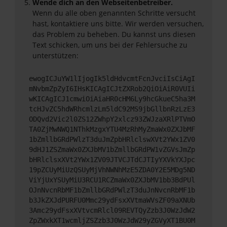
Wende dich an den Webseitenbetreiber.
Wenn du alle oben genannten Schritte versucht
hast, kontaktiere uns bitte. Wir werden versuchen,
das Problem zu beheben. Du kannst uns diesen
Text schicken, um uns bei der Fehlersuche zu
unterstützen:
ewogICJuYW1lIjogIk5ldHdvcmtFcnJvciIsCiAgI
mNvbmZpZyI6IHsKICAgICJtZXRob2QiOiAiR0VUIi
wKICAgICJ1cmwiOiAiaHR0cHM6Ly9hcGkueC5ha3M
tcHJvZC5hdWRhcmlzLm5ldC92MS9jbGllbnRzLzE3
ODQvd2Vic2l0ZS12ZWhpY2xlcz93ZWJzaXRlPTVmO
TA0ZjMwNWQ1NThkMzgxYTU4MzRhMyZmaWx0ZXJbMF
1bZmllbGRdPWlzT3duJmZpbHRlclswXVt2YWx1ZV0
9dHJ1ZSZmaWx0ZXJbMV1bZmllbGRdPW1vZGVsJmZp
bHRlclsxXVt2YWx1ZV09JTVCJTdCJTIyYXVkYXJpc
19pZCUyMiUzQSUyMjVhNWNhMzE5ZDA0Y2E5MDg5ND
ViYjUxYSUyMiU3RCU1RCZmaWx0ZXJbMV1bb3BdPUl
OJnNvcnRbMF1bZmllbGRdPWlzT3duJnNvcnRbMF1b
b3JkZXJdPURFU0Mmc29ydFsxXVtmaWVsZF09aXNUb
3Amc29ydFsxXVtvcmRlcl09REVTQyZzb3J0WzJdW2
ZpZWxkXT1wcmljZSZzb3J0WzJdW29yZGVyXT1BU0M