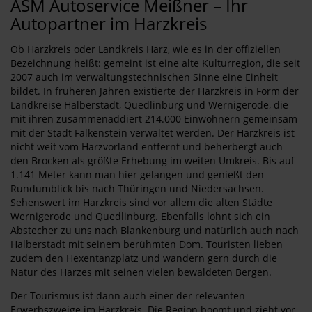
ASM Autoservice Meißner – Ihr
Autopartner im Harzkreis
Ob Harzkreis oder Landkreis Harz, wie es in der offiziellen
Bezeichnung heißt: gemeint ist eine alte Kulturregion, die seit
2007 auch im verwaltungstechnischen Sinne eine Einheit
bildet. In früheren Jahren existierte der Harzkreis in Form der
Landkreise Halberstadt, Quedlinburg und Wernigerode, die
mit ihren zusammenaddiert 214.000 Einwohnern gemeinsam
mit der Stadt Falkenstein verwaltet werden. Der Harzkreis ist
nicht weit vom Harzvorland entfernt und beherbergt auch
den Brocken als größte Erhebung im weiten Umkreis. Bis auf
1.141 Meter kann man hier gelangen und genießt den
Rundumblick bis nach Thüringen und Niedersachsen.
Sehenswert im Harzkreis sind vor allem die alten Städte
Wernigerode und Quedlinburg. Ebenfalls lohnt sich ein
Abstecher zu uns nach Blankenburg und natürlich auch nach
Halberstadt mit seinem berühmten Dom. Touristen lieben
zudem den Hexentanzplatz und wandern gern durch die
Natur des Harzes mit seinen vielen bewaldeten Bergen.
Der Tourismus ist dann auch einer der relevanten
Erwerbszweige im Harzkreis. Die Region boomt und zieht vor