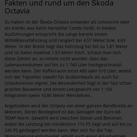
Fakten und rund um den Škoda
Octavia
Zu haben ist der Škoda Octavia entweder als Limousine oder
als Kombi, was beim Hersteller Combi heißt. In beiden
Ausführungen entspricht die Länge bereits einem
Mittelklassefahrzeug und rangiert bei 4,57 Meter bzw. 4,69
Meter. In der Breite liegt das Fahrzeug bei bis zu 1,81 Meter
und ist dabei maximal 1,53 Meter hoch. Schaut man sich
diese Zahlen an, so nimmt nicht wunder, dass das
Laderaumvolumen auf bis zu 1.740 Liter hochgeschraubt
werden kann. Der Kofferraum misst 480 oder 610 Liter, womit
sich der Topseller sowohl für Großeinkäufe als auch für
Urlaubsreisen eignet. Die Besonderheit liegt in der fast schon
grazilen Bauweise und einem Leergewicht von 1.150
Kilogramm sowie 10,80 Meter Wendekreis.
Angetrieben wird der Octavia von einer ganzen Bandbreite an
Motoren. Deren Bindeglied ist das Genügen der Euro 6d-
TEMP-Norm. Gewählt wird zwischen Diesel und Benziner,
wobei die Leistung bei mindestens 115 PS liegt und auf bis zu
245 PS gesteigert werden kann. Wer sich für die Top-
Motorisierung entscheidet, erhält auch einen Allradantrieb