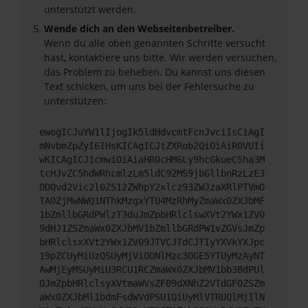
unterstützt werden.
Wende dich an den Webseitenbetreiber.
Wenn du alle oben genannten Schritte versucht
hast, kontaktiere uns bitte. Wir werden versuchen,
das Problem zu beheben. Du kannst uns diesen
Text schicken, um uns bei der Fehlersuche zu
unterstützen:
ewogICJuYW1lIjogIk5ldHdvcmtFcnJvciIsCiAgI
mNvbmZpZyI6IHsKICAgICJtZXRob2QiOiAiR0VUIi
wKICAgICJ1cmwiOiAiaHR0cHM6Ly9hcGkueC5ha3M
tcHJvZC5hdWRhcmlzLm5ldC92MS9jbGllbnRzLzE3
ODQvd2Vic2l0ZS12ZWhpY2xlcz93ZWJzaXRlPTVmO
TA0ZjMwNWQ1NThkMzgxYTU4MzRhMyZmaWx0ZXJbMF
1bZmllbGRdPWlzT3duJmZpbHRlclswXVt2YWx1ZV0
9dHJ1ZSZmaWx0ZXJbMV1bZmllbGRdPW1vZGVsJmZp
bHRlclsxXVt2YWx1ZV09JTVCJTdCJTIyYXVkYXJpc
19pZCUyMiUzQSUyMjViODNlMzc3OGE5YTUyMzAyNT
AwMjEyMSUyMiU3RCU1RCZmaWx0ZXJbMV1bb3BdPUl
OJmZpbHRlclsyXVtmaWVsZF09dXNhZ2VTdGF0ZSZm
aWx0ZXJbMl1bdmFsdWVdPSU1QiUyMlVTRUQlMjIlN