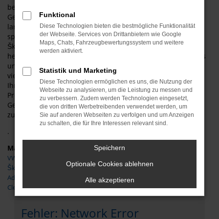
besondere Qualität dieses Fahrzeugs. Selbt in den älteren
Funktional
Generationen handelt es sich um ein durch und durch
langlebiges Modell, dem einige Jahre auf dem
Diese Technologien bieten die bestmögliche Funktionalität
der Webseite. Services von Drittanbietern wie Google
sprichwörtlichen „Buckel“ kaum etwas ausmachen. Mit dem
Maps, Chats, Fahrzeugbewertungssystem und weitere
Škoda Octavia Gebrauchtwagen genießen Sie ein
werden aktiviert.
herausragendes Design und brauchen auch nicht auf Extras
und Assistenzsysteme zu verzichten. Der Hersteller war in
Statistik und Marketing
vielen technischen Entwicklungen sehr früh, sodass Sie für
Diese Technologien ermöglichen es uns, die Nutzung der
Ihre Mobilität in Helmstedt aus dem Vollen schöpfen.
Webseite zu analysieren, um die Leistung zu messen und
Preislich kommen wir Ihnen bei jedem Škoda Octavia
zu verbessern. Zudem werden Technologien eingesetzt,
Gebrauchtwagen für Helmstedt weit entgegen und nehmen
die von dritten Werbetreibenden verwendet werden, um
zudem gerne auch Ihren aktuellen Gebrauchten in Zahlung.
Sie auf anderen Webseiten zu verfolgen und um Anzeigen
zu schalten, die für Ihre Interessen relevant sind.
.
Marken
Speichern
VW
Optionale Cookies ablehnen
Škoda
Adria
Alle akzeptieren
Clever
Fehler: Network Error