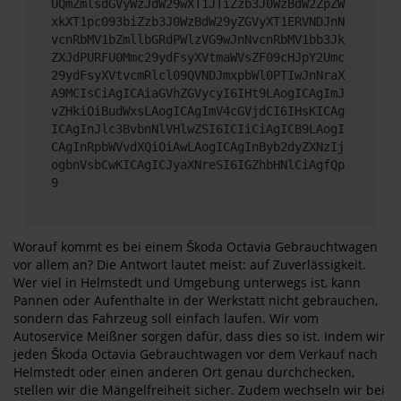
UQmZmlsdGVyWzJdW29wXT1JTiZzb3J0WzBdW2ZpZW
xkXT1pc093biZzb3J0WzBdW29yZGVyXT1ERVNDJnN
vcnRbMV1bZmllbGRdPWlzVG9wJnNvcnRbMV1bb3Jk
ZXJdPURFU0Mmc29ydFsyXVtmaWVsZF09cHJpY2Umc
29ydFsyXVtvcmRlcl09QVNDJmxpbWl0PTIwJnNraX
A9MCIsCiAgICAiaGVhZGVycyI6IHt9LAogICAgImJ
vZHkiOiBudWxsLAogICAgImV4cGVjdCI6IHsKICAg
ICAgInJlc3BvbnNlVHlwZSI6ICIiCiAgICB9LAogI
CAgInRpbWVvdXQiOiAwLAogICAgInByb2dyZXNzIj
ogbnVsbCwKICAgICJyaXNreSI6IGZhbHNlCiAgfQp
9
Worauf kommt es bei einem Škoda Octavia Gebrauchtwagen
vor allem an? Die Antwort lautet meist: auf Zuverlässigkeit.
Wer viel in Helmstedt und Umgebung unterwegs ist, kann
Pannen oder Aufenthalte in der Werkstatt nicht gebrauchen,
sondern das Fahrzeug soll einfach laufen. Wir vom
Autoservice Meißner sorgen dafür, dass dies so ist. Indem wir
jeden Škoda Octavia Gebrauchtwagen vor dem Verkauf nach
Helmstedt oder einen anderen Ort genau durchchecken,
stellen wir die Mängelfreiheit sicher. Zudem wechseln wir bei