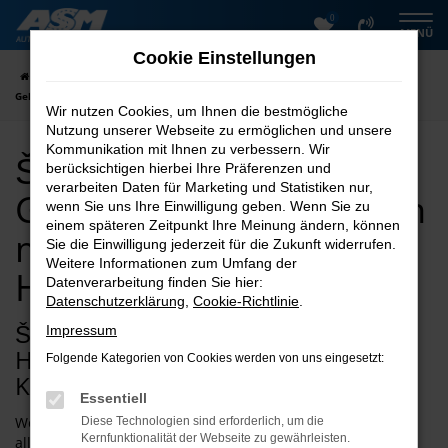
0
Zum
MENÜ
Hauptinhalt
Cookie Einstellungen
springen
Startseite
Helmstedt
Škoda
Škoda Octavia
Škoda Octavia
Gebrauchtwagen kaufen mit Lieferservice nach Helmstedt
Wir nutzen Cookies, um Ihnen die bestmögliche
Nutzung unserer Webseite zu ermöglichen und unsere
Kommunikation mit Ihnen zu verbessern. Wir
Škoda Octavia
berücksichtigen hierbei Ihre Präferenzen und
verarbeiten Daten für Marketing und Statistiken nur,
Gebrauchtwagen kaufen
wenn Sie uns Ihre Einwilligung geben. Wenn Sie zu
einem späteren Zeitpunkt Ihre Meinung ändern, können
mit Lieferservice nach
Sie die Einwilligung jederzeit für die Zukunft widerrufen.
Weitere Informationen zum Umfang der
Helmstedt
Datenverarbeitung finden Sie hier:
Datenschutzerklärung
,
Cookie-Richtlinie
.
Škoda Octavia Gebrauchtwagen für
Impressum
Helmstedt – weit mehr als ein
Folgende Kategorien von Cookies werden von uns eingesetzt:
Kompromiss
Essentiell
Wer einen Škoda Octavia Gebrauchtwagen für Helmstedt
Diese Technologien sind erforderlich, um die
Kernfunktionalität der Webseite zu gewährleisten.
allein aus Gründen der Geldersparnis erwirbt, verkennt die