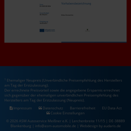
1
Ehemaliger Neupreis (Unverbindliche Preisempfehlung des Herstellers
am Tag der Erstzulassung).
Der errechnete Preisvorteil sowie die angegebene Ersparnis errechnet
sich gegenüber der ehemaligen unverbindlichen Preisempfehlung des
Herstellers am Tag der Erstzulassung (Neupreis).
Impressum
Datenschutz
Barrierefreiheit
EU Data Act
Cookie Einstellungen
© 2026 ASM Autoservice Meißner e.K. | Lerchenbreite 11/15 | DE-38889
Blankenburg | info@asm-automobile.de |
Webdesign by audaris.de