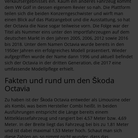
Verkaufsergebnisses ein. Kaum ein anderes Fahrzeug kommt
dem VW Golf in dessen eigenem Revier so nah. Die Plattform
teilen sich die beiden Konzerngeschwister und wirft man
einen Blick auf das Platzangebot und die Ausstattung, so hat
der Octavia die Nase sogar teilweise vorn. Die Folge war der
Titel als Nummer eins unter den Importfahrzeugen auf dem
deutschen Markt in den Jahren 2005, 2006, 2012 sowie 2016
bis 2018. Unter dem Namen Octavia wurde bereits in den
1950er Jahren ein erfolgreiches Modell präsentiert. Wieder
aufgegriffen wurde der Name dann 1996 und aktuell befindet
sich der Octavia in der dritten Generation, die 2017 eine
umfassende Modellpflege erhielt.
Fakten und rund um den Škoda
Octavia
Zu haben ist der Škoda Octavia entweder als Limousine oder
als Kombi, was beim Hersteller Combi heißt. In beiden
Ausführungen entspricht die Länge bereits einem
Mittelklassefahrzeug und rangiert bei 4,57 Meter bzw. 4,69
Meter. In der Breite liegt das Fahrzeug bei bis zu 1,81 Meter
und ist dabei maximal 1,53 Meter hoch. Schaut man sich
diese Zahlen an, so nimmt nicht wunder, dass das