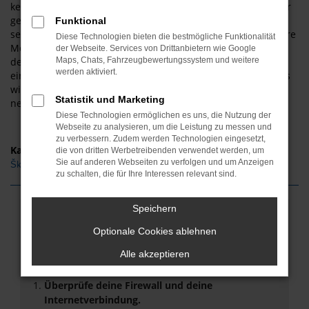
kennen. Das Modell ist sowohl als Neuwagen als auch in der
gebrauchten Ausführung tadellos und erfreut zudem durch
Funktional
sein formschönes Design und die zahlreichen Extras. Für Ihre
Diese Technologien bieten die bestmögliche Funktionalität
Mobilität in Hildesheim könnte es kein besseres Modell als
der Webseite. Services von Drittanbietern wie Google
den Škoda Octavia geben, zumal Sie dieses Auto bei uns zu
Maps, Chats, Fahrzeugbewertungssystem und weitere
werden aktiviert.
einem überaus günstigen Preis erhalten. Hinzu kommt, dass
wir gerne auch Ihren aktuellen Gebrauchtwagen in Zahlung
Statistik und Marketing
nehmen und Sie auf diese Weise den Preis weiter drücken.
Diese Technologien ermöglichen es uns, die Nutzung der
Webseite zu analysieren, um die Leistung zu messen und
zu verbessern. Zudem werden Technologien eingesetzt,
Kategorie
die von dritten Werbetreibenden verwendet werden, um
Sie auf anderen Webseiten zu verfolgen und um Anzeigen
Škoda Octavia Gebrauchtwagen Hildesheim
zu schalten, die für Ihre Interessen relevant sind.
Speichern
Fehler: Network Error
Optionale Cookies ablehnen
Beim Laden ist ein Fehler aufgetreten.
Alle akzeptieren
Hier sind ein paar Tipps, die dir helfen können:
Überprüfe deine Firewall und deine
Internetverbindung.