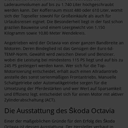
Laderaumvolumen auf bis zu 1.740 Liter hochgeschraubt
werden kann. Der Kofferraum misst 480 oder 610 Liter, womit
sich der Topseller sowohl für Großeinkäufe als auch für
Urlaubsreisen eignet. Die Besonderheit liegt in der fast schon
grazilen Bauweise und einem Leergewicht von 1.150
Kilogramm sowie 10,80 Meter Wendekreis.
Angetrieben wird der Octavia von einer ganzen Bandbreite an
Motoren. Deren Bindeglied ist das Genügen der Euro 6d-
TEMP-Norm. Gewählt wird zwischen Diesel und Benziner,
wobei die Leistung bei mindestens 115 PS liegt und auf bis zu
245 PS gesteigert werden kann. Wer sich für die Top-
Motorisierung entscheidet, erhält auch einen Allradantrieb
anstelle des sonst serienmäßigen Frontantriebs. Manuelle
Schaltgetriebe oder Automatikgetriebe sorgen für die
Umsetzung der Pferdestärken und wer Wert auf Sparsamkeit
und Effizienz legt, entscheidet sich für einen Motor mit aktiver
Zylinderabschaltung (ACT).
Die Ausstattung des Škoda Octavia
Einer der maßgeblichen Gründe für den Erfolg des Škoda
Octavia ist dessen Ausstattung. Der Hersteller verbaut in