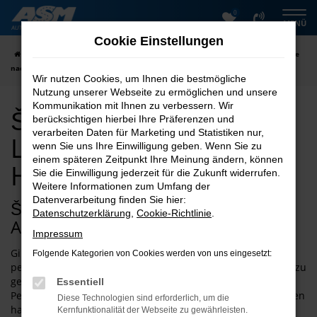
0
Zum
MENÜ
Hauptinhalt
Cookie Einstellungen
springen
Startseite
Hildesheim
Škoda
Škoda Octavia kaufen | Lieferservice
nach Hildesheim
Wir nutzen Cookies, um Ihnen die bestmögliche
Nutzung unserer Webseite zu ermöglichen und unsere
Kommunikation mit Ihnen zu verbessern. Wir
Škoda Octavia kaufen |
berücksichtigen hierbei Ihre Präferenzen und
verarbeiten Daten für Marketing und Statistiken nur,
Lieferservice nach
wenn Sie uns Ihre Einwilligung geben. Wenn Sie zu
einem späteren Zeitpunkt Ihre Meinung ändern, können
Hildesheim
Sie die Einwilligung jederzeit für die Zukunft widerrufen.
Weitere Informationen zum Umfang der
Datenverarbeitung finden Sie hier:
Škoda Octavia – nah am perfekten
Datenschutzerklärung
,
Cookie-Richtlinie
.
Auto für Hildesheim
Impressum
Gibt es das perfekte Auto für alle Lebenslagen? Oder das
Folgende Kategorien von Cookies werden von uns eingesetzt:
perfekte Modell für Hildesheim? Die Antwort ist nicht leicht zu
geben und doch dürfte der Škoda Octavia nah an der
Essentiell
Perfektion sein. Wer einmal einen Test oder Vergleich gelesen
Diese Technologien sind erforderlich, um die
hat, wird die besondere Qualität dieses Fahrzeugs bereits
Kernfunktionalität der Webseite zu gewährleisten.