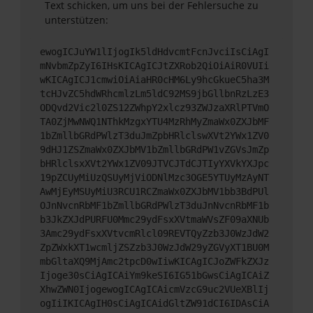
Text schicken, um uns bei der Fehlersuche zu
unterstützen:
ewogICJuYW1lIjogIk5ldHdvcmtFcnJvciIsCiAgI
mNvbmZpZyI6IHsKICAgICJtZXRob2QiOiAiR0VUIi
wKICAgICJ1cmwiOiAiaHR0cHM6Ly9hcGkueC5ha3M
tcHJvZC5hdWRhcmlzLm5ldC92MS9jbGllbnRzLzE3
ODQvd2Vic2l0ZS12ZWhpY2xlcz93ZWJzaXRlPTVmO
TA0ZjMwNWQ1NThkMzgxYTU4MzRhMyZmaWx0ZXJbMF
1bZmllbGRdPWlzT3duJmZpbHRlclswXVt2YWx1ZV0
9dHJ1ZSZmaWx0ZXJbMV1bZmllbGRdPW1vZGVsJmZp
bHRlclsxXVt2YWx1ZV09JTVCJTdCJTIyYXVkYXJpc
19pZCUyMiUzQSUyMjViODNlMzc3OGE5YTUyMzAyNT
AwMjEyMSUyMiU3RCU1RCZmaWx0ZXJbMV1bb3BdPUl
OJnNvcnRbMF1bZmllbGRdPWlzT3duJnNvcnRbMF1b
b3JkZXJdPURFU0Mmc29ydFsxXVtmaWVsZF09aXNUb
3Amc29ydFsxXVtvcmRlcl09REVTQyZzb3J0WzJdW2
ZpZWxkXT1wcmljZSZzb3J0WzJdW29yZGVyXT1BU0M
mbGltaXQ9MjAmc2tpcD0wIiwKICAgICJoZWFkZXJz
Ijoge30sCiAgICAiYm9keSI6IG51bGwsCiAgICAiZ
XhwZWN0IjogewogICAgICAicmVzcG9uc2VUeXBlIj
ogIiIKICAgIH0sCiAgICAidGltZW91dCI6IDAsCiA