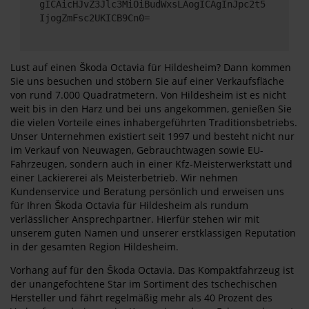
gICAicHJvZ3Jlc3MiOiBudWxsLAogICAgInJpc2t5
IjogZmFsc2UKICB9Cn0=
Lust auf einen Škoda Octavia für Hildesheim? Dann kommen
Sie uns besuchen und stöbern Sie auf einer Verkaufsfläche
von rund 7.000 Quadratmetern. Von Hildesheim ist es nicht
weit bis in den Harz und bei uns angekommen, genießen Sie
die vielen Vorteile eines inhabergeführten Traditionsbetriebs.
Unser Unternehmen existiert seit 1997 und besteht nicht nur
im Verkauf von Neuwagen, Gebrauchtwagen sowie EU-
Fahrzeugen, sondern auch in einer Kfz-Meisterwerkstatt und
einer Lackiererei als Meisterbetrieb. Wir nehmen
Kundenservice und Beratung persönlich und erweisen uns
für Ihren Škoda Octavia für Hildesheim als rundum
verlässlicher Ansprechpartner. Hierfür stehen wir mit
unserem guten Namen und unserer erstklassigen Reputation
in der gesamten Region Hildesheim.
Vorhang auf für den Škoda Octavia. Das Kompaktfahrzeug ist
der unangefochtene Star im Sortiment des tschechischen
Hersteller und fährt regelmäßig mehr als 40 Prozent des