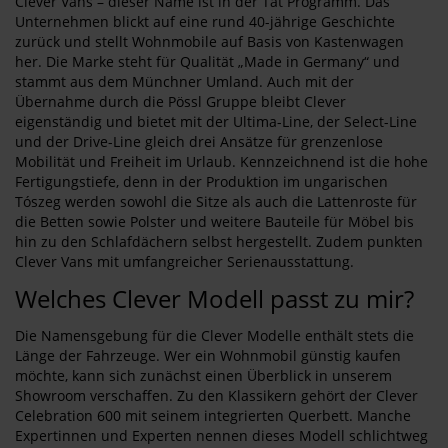
Clever Vans – dieser Name ist in der Tat Programm. Das
Unternehmen blickt auf eine rund 40-jährige Geschichte
zurück und stellt Wohnmobile auf Basis von Kastenwagen
her. Die Marke steht für Qualität „Made in Germany“ und
stammt aus dem Münchner Umland. Auch mit der
Übernahme durch die Pössl Gruppe bleibt Clever
eigenständig und bietet mit der Ultima-Line, der Select-Line
und der Drive-Line gleich drei Ansätze für grenzenlose
Mobilität und Freiheit im Urlaub. Kennzeichnend ist die hohe
Fertigungstiefe, denn in der Produktion im ungarischen
Tószeg werden sowohl die Sitze als auch die Lattenroste für
die Betten sowie Polster und weitere Bauteile für Möbel bis
hin zu den Schlafdächern selbst hergestellt. Zudem punkten
Clever Vans mit umfangreicher Serienausstattung.
Welches Clever Modell passt zu mir?
Die Namensgebung für die Clever Modelle enthält stets die
Länge der Fahrzeuge. Wer ein Wohnmobil günstig kaufen
möchte, kann sich zunächst einen Überblick in unserem
Showroom verschaffen. Zu den Klassikern gehört der Clever
Celebration 600 mit seinem integrierten Querbett. Manche
Expertinnen und Experten nennen dieses Modell schlichtweg