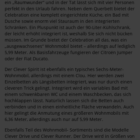
ein „Raumwunder“ und in der Tat lässt sich mit vier Personen
perfekt in den Urlaub fahren. Neben dem Querbett bietet der
Celebration eine komplett eingerichtete Küche, ein Bad mit
Dusche sowie enorm viel Stauraum in den integrierten
Schränken. Ein Pluspunkt ist auch der 90-Liter-Kühlschrank,
der leicht erhöht integriert ist, weshalb Sie sich nicht bücken
müssen. Im Grunde bietet der Celebration all das, was ein
„ausgewachsenes“ Wohnmobil bietet – allerdings auf lediglich
5,99 Meter. Als Basisfahrzeuge fungieren der Citroën Jumper
oder der Fiat Ducato.
Der Clever Spirit ist ebenfalls ein typisches Sechs-Meter-
Wohnmobil, allerdings mit einem Clou. Hier werden zwei
Einzelbetten als Längsbetten integriert, was nur durch einen
cleveren Trick gelingt. Integriert wird ein variables Bad mit
einem schwenkbaren WC und einem Waschbecken, das sich
hochklappen lässt. Natürlich lassen sich die Betten auch
verbinden und in einen einheitliche Fläche verwandeln. Auch
hier gelingt die Anmutung eines größeren Wohnmobils mit
6,36 Meter, allerdings auch nur auf 5,99 Meter.
Ebenfalls Teil des Wohnmobil- Sortiments sind die Modelle
Clever Drive und Clever Runner. Der Drive wird in Größen von