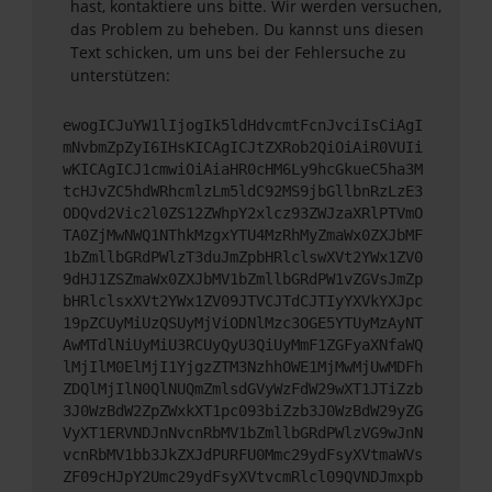
hast, kontaktiere uns bitte. Wir werden versuchen,
das Problem zu beheben. Du kannst uns diesen
Text schicken, um uns bei der Fehlersuche zu
unterstützen:
ewogICJuYW1lIjogIk5ldHdvcmtFcnJvciIsCiAgI
mNvbmZpZyI6IHsKICAgICJtZXRob2QiOiAiR0VUIi
wKICAgICJ1cmwiOiAiaHR0cHM6Ly9hcGkueC5ha3M
tcHJvZC5hdWRhcmlzLm5ldC92MS9jbGllbnRzLzE3
ODQvd2Vic2l0ZS12ZWhpY2xlcz93ZWJzaXRlPTVmO
TA0ZjMwNWQ1NThkMzgxYTU4MzRhMyZmaWx0ZXJbMF
1bZmllbGRdPWlzT3duJmZpbHRlclswXVt2YWx1ZV0
9dHJ1ZSZmaWx0ZXJbMV1bZmllbGRdPW1vZGVsJmZp
bHRlclsxXVt2YWx1ZV09JTVCJTdCJTIyYXVkYXJpc
19pZCUyMiUzQSUyMjViODNlMzc3OGE5YTUyMzAyNT
AwMTdlNiUyMiU3RCUyQyU3QiUyMmF1ZGFyaXNfaWQ
lMjIlM0ElMjI1YjgzZTM3NzhhOWE1MjMwMjUwMDFh
ZDQlMjIlN0QlNUQmZmlsdGVyWzFdW29wXT1JTiZzb
3J0WzBdW2ZpZWxkXT1pc093biZzb3J0WzBdW29yZG
VyXT1ERVNDJnNvcnRbMV1bZmllbGRdPWlzVG9wJnN
vcnRbMV1bb3JkZXJdPURFU0Mmc29ydFsyXVtmaWVs
ZF09cHJpY2Umc29ydFsyXVtvcmRlcl09QVNDJmxpb