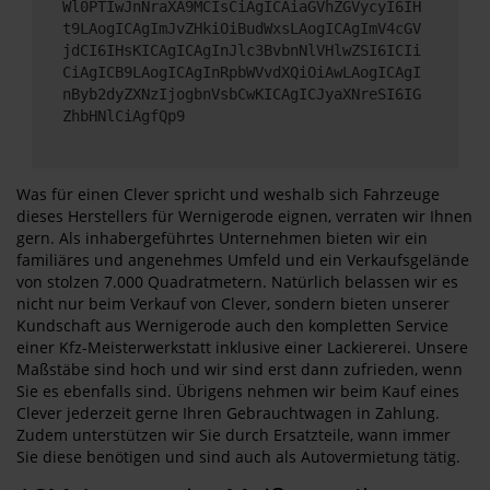
Wl0PTIwJnNraXA9MCIsCiAgICAiaGVhZGVycyI6IH
t9LAogICAgImJvZHkiOiBudWxsLAogICAgImV4cGV
jdCI6IHsKICAgICAgInJlc3BvbnNlVHlwZSI6ICIi
CiAgICB9LAogICAgInRpbWVvdXQiOiAwLAogICAgI
nByb2dyZXNzIjogbnVsbCwKICAgICJyaXNreSI6IG
ZhbHNlCiAgfQp9
Was für einen Clever spricht und weshalb sich Fahrzeuge
dieses Herstellers für Wernigerode eignen, verraten wir Ihnen
gern. Als inhabergeführtes Unternehmen bieten wir ein
familiäres und angenehmes Umfeld und ein Verkaufsgelände
von stolzen 7.000 Quadratmetern. Natürlich belassen wir es
nicht nur beim Verkauf von Clever, sondern bieten unserer
Kundschaft aus Wernigerode auch den kompletten Service
einer Kfz-Meisterwerkstatt inklusive einer Lackiererei. Unsere
Maßstäbe sind hoch und wir sind erst dann zufrieden, wenn
Sie es ebenfalls sind. Übrigens nehmen wir beim Kauf eines
Clever jederzeit gerne Ihren Gebrauchtwagen in Zahlung.
Zudem unterstützen wir Sie durch Ersatzteile, wann immer
Sie diese benötigen und sind auch als Autovermietung tätig.