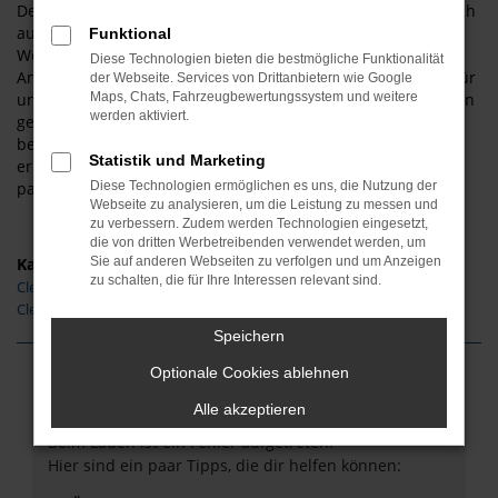
Deutschlands erreichen Sie uns aber selbstverständlich auch
aus anderen Orten. Sie werden staunen, wie schnell es von
Funktional
Wernigerode zu uns und zu unserem überaus günstigen
Diese Technologien bieten die bestmögliche Funktionalität
Angebote an Fahrzeugen von Clever geht. Kennzeichnend für
der Webseite. Services von Drittanbietern wie Google
unser Unternehmen ist die enge Kundenbindung. Wir fragen
Maps, Chats, Fahrzeugbewertungssystem und weitere
werden aktiviert.
genau nach und hören Ihnen aufmerksam zu. Beratung
bedeutet bei uns, dass Sie exakt das Fahrzeug von Clever
Statistik und Marketing
erhalten, das zu Ihnen und Ihrer Mobilität in Wernigerode
passt – ohne Kompromisse.
Diese Technologien ermöglichen es uns, die Nutzung der
Webseite zu analysieren, um die Leistung zu messen und
zu verbessern. Zudem werden Technologien eingesetzt,
die von dritten Werbetreibenden verwendet werden, um
Kategorie
Sie auf anderen Webseiten zu verfolgen und um Anzeigen
zu schalten, die für Ihre Interessen relevant sind.
Clever Neuwagen Wernigerode
Clever Gebrauchtwagen Wernigerode
Speichern
Optionale Cookies ablehnen
Fehler: Network Error
Alle akzeptieren
Beim Laden ist ein Fehler aufgetreten.
Hier sind ein paar Tipps, die dir helfen können: