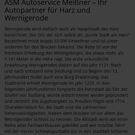
ASM Autoservice Meißner – Ihr
Autopartner für Harz und
Wernigerode
Wernigerode wird vielfach auch als Hauptstadt des Harz
bezeichnet. Der Ort, der sich selbst als „bunte Stadt am Harz“
bezeichnet misst knapp 33.000 Einwohner und ist unter
anderem für den Brocken bekannt. Die Rede ist von der
höchsten Erhebung des Mittelgebirges, die etwas mehr als
1.141 Meter in die Höhe ragt. Die erste urkundliche
Erwähnung Wernigerodes datiert auf das Jahr 1121. Nach
und nach entstand eine Siedlung und zu Beginn des 13.
Jahrhundert findet auch eine Burg Erwähnung. Das
Stadtrecht erhielt Wernigerode im Jahr 1229. In den
folgenden Jahrhunderten fungierte die Harzstadt als Sitz der
Grafen von Stolberg, wurde jedoch immer wieder geplündert
und zerstört. Die Zugehörigkeit zu Preußen folgte erst 1714.
Charakteristisch für die Stadt sind die zahlreichen
Sehenswürdigkeiten. Neben dem Brocken ist vor allem das
Wernigeröder Schloss zu nennen. Die Altstadt wird von einer
Reihe alter Fachwerkhäuser gebildet und wer möchte, fährt
mit der Harzer Schmalspurbahn bis in den Stadtteil Schierke.