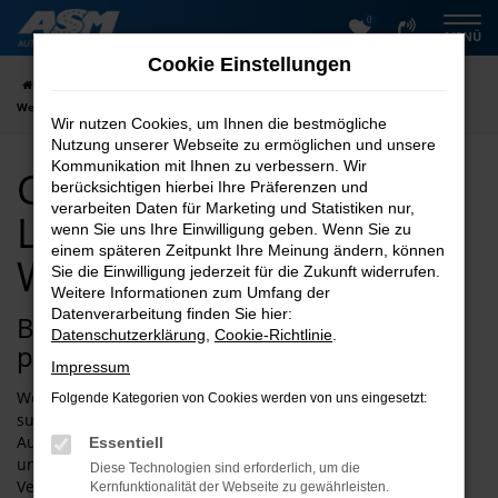
0
Zum
MENÜ
Hauptinhalt
Cookie Einstellungen
springen
Startseite
Wernigerode
Clever kaufen mit Lieferservice nach
Wernigerode
Wir nutzen Cookies, um Ihnen die bestmögliche
Nutzung unserer Webseite zu ermöglichen und unsere
Kommunikation mit Ihnen zu verbessern. Wir
Clever kaufen mit
berücksichtigen hierbei Ihre Präferenzen und
verarbeiten Daten für Marketing und Statistiken nur,
Lieferservice nach
wenn Sie uns Ihre Einwilligung geben. Wenn Sie zu
einem späteren Zeitpunkt Ihre Meinung ändern, können
Wernigerode
Sie die Einwilligung jederzeit für die Zukunft widerrufen.
Weitere Informationen zum Umfang der
Datenverarbeitung finden Sie hier:
Bei uns finden Sie schnell den
Datenschutzerklärung
,
Cookie-Richtlinie
.
passenden Clever für Wernigerode
Impressum
Wenn Sie einen Clever für Fahrten in und um Wernigerode
Folgende Kategorien von Cookies werden von uns eingesetzt:
suchen, sind wir jederzeit gerne Ihr Ansprechpartner. Der
Autoservice Meißner existiert seit 1997 und ist tief im Harz
Essentiell
und der Umgebung verwurzelt. Dank der exzellenten
Diese Technologien sind erforderlich, um die
Verkehrsanbindung und der zentralen Lage innerhalb
Kernfunktionalität der Webseite zu gewährleisten.