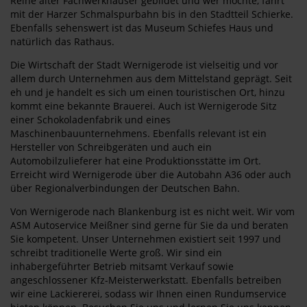
Reihe alter Fachwerkhäuser gebildet und wer möchte, fährt
mit der Harzer Schmalspurbahn bis in den Stadtteil Schierke.
Ebenfalls sehenswert ist das Museum Schiefes Haus und
natürlich das Rathaus.
Die Wirtschaft der Stadt Wernigerode ist vielseitig und vor
allem durch Unternehmen aus dem Mittelstand geprägt. Seit
eh und je handelt es sich um einen touristischen Ort, hinzu
kommt eine bekannte Brauerei. Auch ist Wernigerode Sitz
einer Schokoladenfabrik und eines
Maschinenbauunternehmens. Ebenfalls relevant ist ein
Hersteller von Schreibgeräten und auch ein
Automobilzulieferer hat eine Produktionsstätte im Ort.
Erreicht wird Wernigerode über die Autobahn A36 oder auch
über Regionalverbindungen der Deutschen Bahn.
Von Wernigerode nach Blankenburg ist es nicht weit. Wir vom
ASM Autoservice Meißner sind gerne für Sie da und beraten
Sie kompetent. Unser Unternehmen existiert seit 1997 und
schreibt traditionelle Werte groß. Wir sind ein
inhabergeführter Betrieb mitsamt Verkauf sowie
angeschlossener Kfz-Meisterwerkstatt. Ebenfalls betreiben
wir eine Lackiererei, sodass wir Ihnen einen Rundumservice