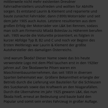
mittlerweile nicht mehr existenten Dresdner
Fahrradherstellers unzufrieden und wollten für Abhilfe
sorgen. Es entstand Laurin & Klement und reparierte und
baute zunächst Fahrräder, dann (1899) Motorräder und seit
dem Jahr 1905 auch Autos. Letztere resultierten aus dem
großen Erfolg der Motorräder von L&K bei Rennen, sodass
man sich am Firmensitz Mladá Boleslav zu Höherem berufen
sah. 1905 wurde die Voiturette präsentiert, es folgten in
kurzer Abfolge Typ B, B2 und C und noch vor Beginn des
Ersten Weltkriegs war Laurin & Klement der größte
Autohersteller des damaligen Österreichs.
Und warum Škoda? Dieser Name sowie das bis heute
verwendete Logo mit dem Pfeil tauchen erst in den 1920er
Jahren auf. Die Škodawerke Pilsen waren ein
Maschinenbauunternehmen, das seit 1859 in diversen
Sparten beheimatet war. Größere Bekanntheit erlangte der
Betrieb durch die Lieferung von Bauteilen für die Schleusen
des Suezkanals sowie das Kraftwerk an den Niagarafällen.
Durch die Übernahme im Jahr 1925 gewann L&K, das nun
Škoda hieß, erneut an Bedeutung und baute bald den
Popular und somit sein erstes Fahrzeug in großer Auflage.