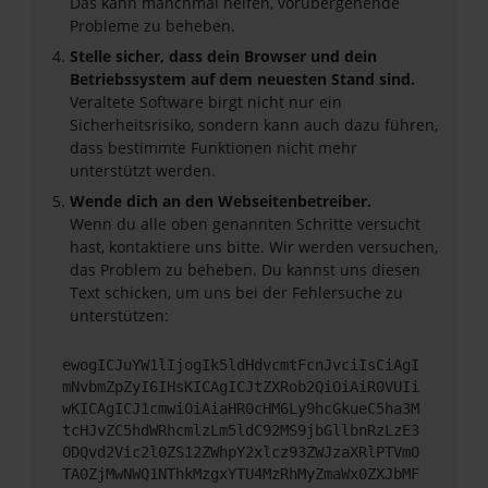
Das kann manchmal helfen, vorübergehende
Probleme zu beheben.
Stelle sicher, dass dein Browser und dein
Betriebssystem auf dem neuesten Stand sind.
Veraltete Software birgt nicht nur ein
Sicherheitsrisiko, sondern kann auch dazu führen,
dass bestimmte Funktionen nicht mehr
unterstützt werden.
Wende dich an den Webseitenbetreiber.
Wenn du alle oben genannten Schritte versucht
hast, kontaktiere uns bitte. Wir werden versuchen,
das Problem zu beheben. Du kannst uns diesen
Text schicken, um uns bei der Fehlersuche zu
unterstützen:
ewogICJuYW1lIjogIk5ldHdvcmtFcnJvciIsCiAgI
mNvbmZpZyI6IHsKICAgICJtZXRob2QiOiAiR0VUIi
wKICAgICJ1cmwiOiAiaHR0cHM6Ly9hcGkueC5ha3M
tcHJvZC5hdWRhcmlzLm5ldC92MS9jbGllbnRzLzE3
ODQvd2Vic2l0ZS12ZWhpY2xlcz93ZWJzaXRlPTVmO
TA0ZjMwNWQ1NThkMzgxYTU4MzRhMyZmaWx0ZXJbMF