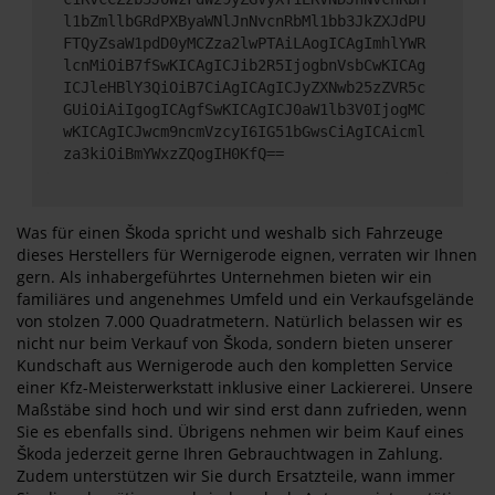
l1bZmllbGRdPXByaWNlJnNvcnRbMl1bb3JkZXJdPU
FTQyZsaW1pdD0yMCZza2lwPTAiLAogICAgImhlYWR
lcnMiOiB7fSwKICAgICJib2R5IjogbnVsbCwKICAg
ICJleHBlY3QiOiB7CiAgICAgICJyZXNwb25zZVR5c
GUiOiAiIgogICAgfSwKICAgICJ0aW1lb3V0IjogMC
wKICAgICJwcm9ncmVzcyI6IG51bGwsCiAgICAicml
za3kiOiBmYWxzZQogIH0KfQ==
Was für einen Škoda spricht und weshalb sich Fahrzeuge
dieses Herstellers für Wernigerode eignen, verraten wir Ihnen
gern. Als inhabergeführtes Unternehmen bieten wir ein
familiäres und angenehmes Umfeld und ein Verkaufsgelände
von stolzen 7.000 Quadratmetern. Natürlich belassen wir es
nicht nur beim Verkauf von Škoda, sondern bieten unserer
Kundschaft aus Wernigerode auch den kompletten Service
einer Kfz-Meisterwerkstatt inklusive einer Lackiererei. Unsere
Maßstäbe sind hoch und wir sind erst dann zufrieden, wenn
Sie es ebenfalls sind. Übrigens nehmen wir beim Kauf eines
Škoda jederzeit gerne Ihren Gebrauchtwagen in Zahlung.
Zudem unterstützen wir Sie durch Ersatzteile, wann immer