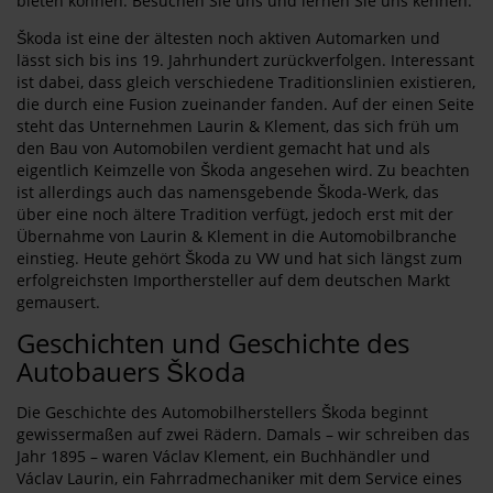
bieten können. Besuchen Sie uns und lernen Sie uns kennen.
Škoda ist eine der ältesten noch aktiven Automarken und
lässt sich bis ins 19. Jahrhundert zurückverfolgen. Interessant
ist dabei, dass gleich verschiedene Traditionslinien existieren,
die durch eine Fusion zueinander fanden. Auf der einen Seite
steht das Unternehmen Laurin & Klement, das sich früh um
den Bau von Automobilen verdient gemacht hat und als
eigentlich Keimzelle von Škoda angesehen wird. Zu beachten
ist allerdings auch das namensgebende Škoda-Werk, das
über eine noch ältere Tradition verfügt, jedoch erst mit der
Übernahme von Laurin & Klement in die Automobilbranche
einstieg. Heute gehört Škoda zu VW und hat sich längst zum
erfolgreichsten Importhersteller auf dem deutschen Markt
gemausert.
Geschichten und Geschichte des
Autobauers Škoda
Die Geschichte des Automobilherstellers Škoda beginnt
gewissermaßen auf zwei Rädern. Damals – wir schreiben das
Jahr 1895 – waren Václav Klement, ein Buchhändler und
Václav Laurin, ein Fahrradmechaniker mit dem Service eines