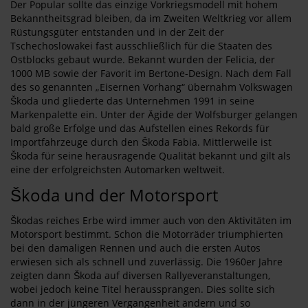
Der Popular sollte das einzige Vorkriegsmodell mit hohem
Bekanntheitsgrad bleiben, da im Zweiten Weltkrieg vor allem
Rüstungsgüter entstanden und in der Zeit der
Tschechoslowakei fast ausschließlich für die Staaten des
Ostblocks gebaut wurde. Bekannt wurden der Felicia, der
1000 MB sowie der Favorit im Bertone-Design. Nach dem Fall
des so genannten „Eisernen Vorhang“ übernahm Volkswagen
Škoda und gliederte das Unternehmen 1991 in seine
Markenpalette ein. Unter der Ägide der Wolfsburger gelangen
bald große Erfolge und das Aufstellen eines Rekords für
Importfahrzeuge durch den Škoda Fabia. Mittlerweile ist
Škoda für seine herausragende Qualität bekannt und gilt als
eine der erfolgreichsten Automarken weltweit.
Škoda und der Motorsport
Škodas reiches Erbe wird immer auch von den Aktivitäten im
Motorsport bestimmt. Schon die Motorräder triumphierten
bei den damaligen Rennen und auch die ersten Autos
erwiesen sich als schnell und zuverlässig. Die 1960er Jahre
zeigten dann Škoda auf diversen Rallyeveranstaltungen,
wobei jedoch keine Titel heraussprangen. Dies sollte sich
dann in der jüngeren Vergangenheit ändern und so