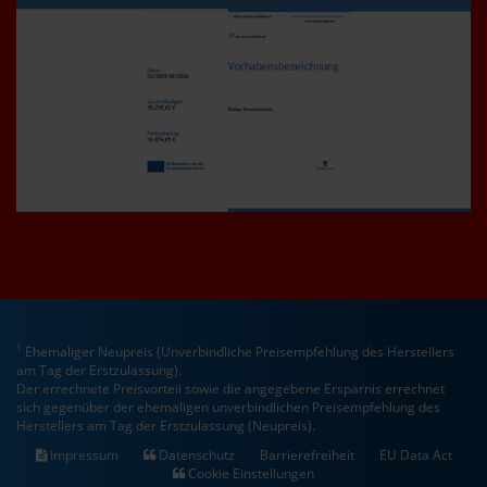
1
Ehemaliger Neupreis (Unverbindliche Preisempfehlung des Herstellers
am Tag der Erstzulassung).
Der errechnete Preisvorteil sowie die angegebene Ersparnis errechnet
sich gegenüber der ehemaligen unverbindlichen Preisempfehlung des
Herstellers am Tag der Erstzulassung (Neupreis).
Impressum
Datenschutz
Barrierefreiheit
EU Data Act
Cookie Einstellungen