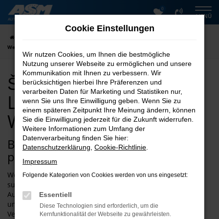
0
Zum
MENÜ
Hauptinhalt
Cookie Einstellungen
springen
Startseite
Wernigerode
Škoda kaufen mit Lieferservice nach
Wernigerode
Wir nutzen Cookies, um Ihnen die bestmögliche
Nutzung unserer Webseite zu ermöglichen und unsere
Kommunikation mit Ihnen zu verbessern. Wir
Škoda kaufen mit
berücksichtigen hierbei Ihre Präferenzen und
verarbeiten Daten für Marketing und Statistiken nur,
Lieferservice nach
wenn Sie uns Ihre Einwilligung geben. Wenn Sie zu
einem späteren Zeitpunkt Ihre Meinung ändern, können
Wernigerode
Sie die Einwilligung jederzeit für die Zukunft widerrufen.
Weitere Informationen zum Umfang der
Datenverarbeitung finden Sie hier:
Bei uns finden Sie schnell den
Datenschutzerklärung
,
Cookie-Richtlinie
.
passenden Škoda für Wernigerode
Impressum
Wenn Sie einen Škoda für Fahrten in und um Wernigerode
Folgende Kategorien von Cookies werden von uns eingesetzt:
suchen, sind wir jederzeit gerne Ihr Ansprechpartner. Der
Autoservice Meißner existiert seit 1997 und ist tief im Harz
Essentiell
und der Umgebung verwurzelt. Dank der exzellenten
Diese Technologien sind erforderlich, um die
Verkehrsanbindung und der zentralen Lage innerhalb
Kernfunktionalität der Webseite zu gewährleisten.