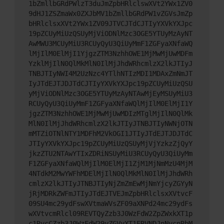
1bZmllbGRdPWlzT3duJmZpbHRlclswXVt2YWx1ZV0
9dHJ1ZSZmaWx0ZXJbMV1bZmllbGRdPW1vZGVsJmZp
bHRlclsxXVt2YWx1ZV09JTVCJTdCJTIyYXVkYXJpc
19pZCUyMiUzQSUyMjViODNlMzc3OGE5YTUyMzAyNT
AwMWU3MCUyMiU3RCUyQyU3QiUyMmF1ZGFyaXNfaWQ
lMjIlM0ElMjI1YjgzZTM3NzhhOWE1MjMwMjUwMDFm
YzklMjIlN0QlMkMlN0IlMjJhdWRhcmlzX2lkJTIyJ
TNBJTIyNWI4M2UzNzc4YTlhNTIzMDI1MDAxZmNmJT
IyJTdEJTJDJTdCJTIyYXVkYXJpc19pZCUyMiUzQSU
yMjViODNlMzc3OGE5YTUyMzAyNTAwMjEyMSUyMiU3
RCUyQyU3QiUyMmF1ZGFyaXNfaWQlMjIlM0ElMjI1Y
jgzZTM3NzhhOWE1MjMwMjUwMDIzMTglMjIlN0QlMk
MlN0IlMjJhdWRhcmlzX2lkJTIyJTNBJTIyNWNjOTN
mMTZiOTNlNTY1MDFhM2VkOGI1JTIyJTdEJTJDJTdC
JTIyYXVkYXJpc19pZCUyMiUzQSUyMjVjYzkzZjQyY
jkzZTU2NTAwYTIxZDRiNSUyMiU3RCUyQyU3QiUyMm
F1ZGFyaXNfaWQlMjIlM0ElMjI1ZjM1MjNmMzU4MjM
4NTdkM2MwYWFhMDElMjIlN0QlMkMlN0IlMjJhdWRh
cmlzX2lkJTIyJTNBJTIyNjZmZmEwMjNmYjcyZGYyN
jRjMDRkZWFmJTIyJTdEJTVEJmZpbHRlclsxXVtvcF
09SU4mc29ydFswXVtmaWVsZF09aXNPd24mc29ydFs
wXVtvcmRlcl09REVTQyZzb3J0WzFdW2ZpZWxkXT1p
c1RvcCZzb3J0WzFdW29yZGVyXT1ERVNDJnNvcnRbM