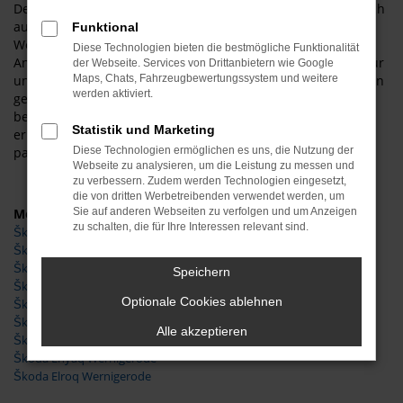
Deutschlands erreichen Sie uns aber selbstverständlich auch
aus anderen Orten. Sie werden staunen, wie schnell es von
Funktional
Wernigerode zu uns und zu unserem überaus günstigen
Diese Technologien bieten die bestmögliche Funktionalität
Angebote an Fahrzeugen von Škoda geht. Kennzeichnend für
der Webseite. Services von Drittanbietern wie Google
unser Unternehmen ist die enge Kundenbindung. Wir fragen
Maps, Chats, Fahrzeugbewertungssystem und weitere
werden aktiviert.
genau nach und hören Ihnen aufmerksam zu. Beratung
bedeutet bei uns, dass Sie exakt das Fahrzeug von Škoda
Statistik und Marketing
erhalten, das zu Ihnen und Ihrer Mobilität in Wernigerode
passt – ohne Kompromisse.
Diese Technologien ermöglichen es uns, die Nutzung der
Webseite zu analysieren, um die Leistung zu messen und
zu verbessern. Zudem werden Technologien eingesetzt,
die von dritten Werbetreibenden verwendet werden, um
Modelle
Sie auf anderen Webseiten zu verfolgen und um Anzeigen
zu schalten, die für Ihre Interessen relevant sind.
Škoda Fabia Wernigerode
Škoda Karoq Wernigerode
Škoda Kodiaq Wernigerode
Speichern
Škoda Octavia Wernigerode
Optionale Cookies ablehnen
Škoda Superb Wernigerode
Škoda Kamiq Wernigerode
Alle akzeptieren
Škoda Scala Wernigerode
Škoda Enyaq Wernigerode
Škoda Elroq Wernigerode