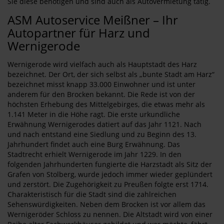
Sie diese benötigen und sind auch als Autovermietung tätig.
ASM Autoservice Meißner – Ihr
Autopartner für Harz und
Wernigerode
Wernigerode wird vielfach auch als Hauptstadt des Harz
bezeichnet. Der Ort, der sich selbst als „bunte Stadt am Harz“
bezeichnet misst knapp 33.000 Einwohner und ist unter
anderem für den Brocken bekannt. Die Rede ist von der
höchsten Erhebung des Mittelgebirges, die etwas mehr als
1.141 Meter in die Höhe ragt. Die erste urkundliche
Erwähnung Wernigerodes datiert auf das Jahr 1121. Nach
und nach entstand eine Siedlung und zu Beginn des 13.
Jahrhundert findet auch eine Burg Erwähnung. Das
Stadtrecht erhielt Wernigerode im Jahr 1229. In den
folgenden Jahrhunderten fungierte die Harzstadt als Sitz der
Grafen von Stolberg, wurde jedoch immer wieder geplündert
und zerstört. Die Zugehörigkeit zu Preußen folgte erst 1714.
Charakteristisch für die Stadt sind die zahlreichen
Sehenswürdigkeiten. Neben dem Brocken ist vor allem das
Wernigeröder Schloss zu nennen. Die Altstadt wird von einer