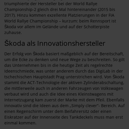
triumphierte der Hersteller bei der World Rallye
Championship-2 gleich drei Mal hintereinander (2015 bis
2017). Hinzu kommen exzellente Platzierungen in der FIA
World Rallye Championship – kurzum: beim Rennsport ist
Škoda vor allem im Gelände und auf der Schotterpiste
zuhause.
Škoda als Innovationshersteller
Der Erfolg von Škoda basiert maßgeblich auf der Bereitschaft,
um die Ecke zu denken und neue Wege zu beschreiten. So gilt
das Unternehmen bis in die heutige Zeit als regelrechte
Ideenschmiede, was unter anderem durch das DigiLab in der
tschechischen Hauptstadt Prag unterstrichen wird. Von Škoda
stammt die ACT-Technologie der aktiven Zylinderabschaltung,
die mittlerweile auch in anderen Fahrzeugen von Volkswagen
verbaut wird und auch die Idee eines Kleinstwagens mit
Internetzugang kam zuerst der Marke mit dem Pfeil. Ebenfalls
innovativ sind die Ideen aus dem „Simply clever“- Bereich. Auf
einen Regenschirm unter dem Beifahrersitz oder einen
Eiskratzer auf der Innenseite des Tankdeckels muss man erst
einmal kommen.