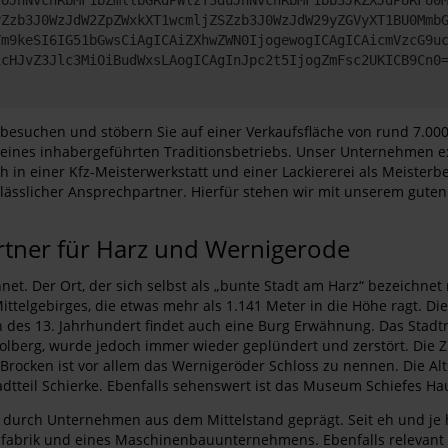
yZzb3J0WzJdW2ZpZWxkXT1wcmljZSZzb3J0WzJdW29yZGVyXT1BU0Mmb
Ym9keSI6IG51bGwsCiAgICAiZXhwZWN0IjogewogICAgICAicmVzcG9u
icHJvZ3Jlc3MiOiBudWxsLAogICAgInJpc2t5IjogZmFsc2UKICB9Cn0
esuchen und stöbern Sie auf einer Verkaufsfläche von rund 7.000 
eines inhabergeführten Traditionsbetriebs. Unser Unternehmen exi
n einer Kfz-Meisterwerkstatt und einer Lackiererei als Meister
lässlicher Ansprechpartner. Hierfür stehen wir mit unserem gute
rtner für Harz und Wernigerode
net. Der Ort, der sich selbst als „bunte Stadt am Harz“ bezeichne
ttelgebirges, die etwas mehr als 1.141 Meter in die Höhe ragt. D
 des 13. Jahrhundert findet auch eine Burg Erwähnung. Das Stadtr
tolberg, wurde jedoch immer wieder geplündert und zerstört. Die Zu
rocken ist vor allem das Wernigeröder Schloss zu nennen. Die Alt
dtteil Schierke. Ebenfalls sehenswert ist das Museum Schiefes Ha
lem durch Unternehmen aus dem Mittelstand geprägt. Seit eh und je
nfabrik und eines Maschinenbauunternehmens. Ebenfalls relevant i