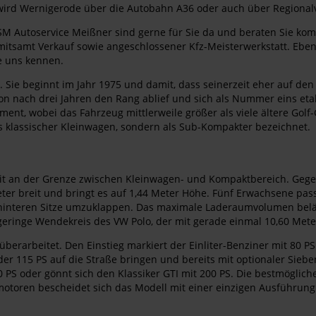
ht wird Wernigerode über die Autobahn A36 oder auch über Region
SM Autoservice Meißner sind gerne für Sie da und beraten Sie kom
 mitsamt Verkauf sowie angeschlossener Kfz-Meisterwerkstatt. Ebenf
e uns kennen.
n. Sie beginnt im Jahr 1975 und damit, dass seinerzeit eher auf d
hon nach drei Jahren den Rang ablief und sich als Nummer eins eta
t, wobei das Fahrzeug mittlerweile größer als viele ältere Golf-G
ls klassischer Kleinwagen, sondern als Sub-Kompakter bezeichnet.
it an der Grenze zwischen Kleinwagen- und Kompaktbereich. Gegenü
5 Meter breit und bringt es auf 1,44 Meter Höhe. Fünf Erwachsene 
ie hinteren Sitze umzuklappen. Das maximale Laderaumvolumen beläu
r geringe Wendekreis des VW Polo, der mit gerade einmal 10,60 Met
berarbeitet. Den Einstieg markiert der Einliter-Benziner mit 80 
oder 115 PS auf die Straße bringen und bereits mit optionaler Sie
50 PS oder gönnt sich den Klassiker GTI mit 200 PS. Die bestmöglic
lmotoren bescheidet sich das Modell mit einer einzigen Ausführun