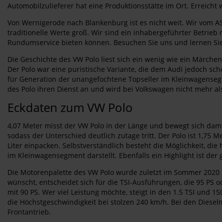
Automobilzulieferer hat eine Produktionsstätte im Ort. Erreic
Von Wernigerode nach Blankenburg ist es nicht weit. Wir vom A
traditionelle Werte groß. Wir sind ein inhabergeführter Betrieb
Rundumservice bieten können. Besuchen Sie uns und lernen Si
Die Geschichte des VW Polo liest sich ein wenig wie ein Märche
Der Polo war eine puristische Variante, die dem Audi jedoch sc
für Generation der unangefochtene Topseller im Kleinwagensegmen
des Polo ihren Dienst an und wird bei Volkswagen nicht mehr a
Eckdaten zum VW Polo
4,07 Meter misst der VW Polo in der Länge und bewegt sich dam
sodass der Unterschied deutlich zutage tritt. Der Polo ist 1,7
Liter einpacken. Selbstverständlich besteht die Möglichkeit, d
im Kleinwagensegment darstellt. Ebenfalls ein Highlight ist de
Die Motorenpalette des VW Polo wurde zuletzt im Sommer 2020 ü
wünscht, entscheidet sich für die TSI-Ausführungen, die 95 PS 
mit 90 PS. Wer viel Leistung möchte, steigt in den 1.5 TSI und 1
die Höchstgeschwindigkeit bei stolzen 240 km/h. Bei den Diese
Frontantrieb.