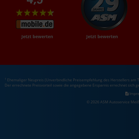
Jetzt bewerten
Jetzt bewerten
1
Ehemaliger Neupreis (Unverbindliche Preisempfehlung des Herstellers am T
Der errechnete Preisvorteil sowie die angegebene Ersparnis errechnet sich 
Impr
© 2026 ASM Autoservice Meiß