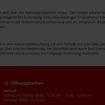
 weit über das kleinwagentypische hinaus. Das Cockpit arbeitet ko
et ermöglicht bei Einbindung eines internetfähigen Smartphones so
s Extras ist die Verkehrszeichenerkennung und die Integration die
ten.
durch eine Ambientebeleuchtung mit LED-Technik und eine Zwei-Zo
gt über eine Fernbedienung. Die Sicherheit wird durch fünf Ster
inem Notbremsassistenten mit Fußgängererkennung maximiert.
Öffnungszeiten
Verkauf
Montag bis Freitag: 08:00 – 12:30 Uhr / 13:30 – 17:00 Uhr
Samstag: 09:00 – 13:00 Uhr