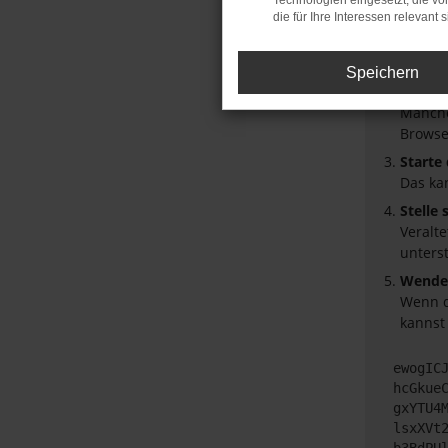
Technologien eingesetzt, die v
Hier sind 
die für Ihre Interessen relevant s
Überpr
Laden 
Speichern
Prüfe 
Manche
Browse
Starte
Das ka
Stelle
Veralt
unters
Wende 
Wenn d
kannst
ewogIC
hcGkue
gxYTU4
lsxXVt
b3BdPU