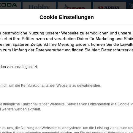
Cookie Einstellungen
igerode
ie bestmögliche Nutzung unserer Webseite zu ermöglichen und unsere
hierbei Ihre Präferenzen und verarbeiten Daten für Marketing und Stati
ervice nach Wernigerode
einem späteren Zeitpunkt Ihre Meinung ändern, können Sie die Einwillig
en zum Umfang der Datenverarbeitung finden Sie hier:
Datenschutzerkl
Wernigerode
en von uns eingesetzt:
te Modell für Wernigerode? Die Antwort ist nicht leicht zu geben u
re Qualität dieses Fahrzeugs bereits kennen. Das Modell ist sowo
ichen Extras. Für Ihre Mobilität in Wernigerode könnte es kein b
rlich, um die Kernfunktionalität der Webseite zu gewährleisten.
ass wir gerne auch Ihren aktuellen Gebrauchtwagen in Zahlung ne
estmögliche Funktionalität der Webseite. Services von Drittanbietern wie Google 
eitere werden aktiviert.
: Network Error
 es uns, die Nutzung der Webseite zu analysieren, um die Leistung zu messen u
 ist ein Fehler aufgetreten.