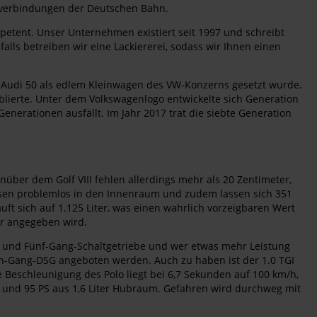
alverbindungen der Deutschen Bahn.
petent. Unser Unternehmen existiert seit 1997 und schreibt
alls betreiben wir eine Lackiererei, sodass wir Ihnen einen
en Audi 50 als edlem Kleinwagen des VW-Konzerns gesetzt wurde.
blierte. Unter dem Volkswagenlogo entwickelte sich Generation
enerationen ausfällt. Im Jahr 2017 trat die siebte Generation
ber dem Golf VIII fehlen allerdings mehr als 20 Zentimeter,
passen problemlos in den Innenraum und zudem lassen sich 351
ft sich auf 1.125 Liter, was einen wahrlich vorzeigbaren Wert
er angegeben wird.
PS und Fünf-Gang-Schaltgetriebe und wer etwas mehr Leistung
ben-Gang-DSG angeboten werden. Auch zu haben ist der 1.0 TGI
he Beschleunigung des Polo liegt bei 6,7 Sekunden auf 100 km/h,
g und 95 PS aus 1,6 Liter Hubraum. Gefahren wird durchweg mit