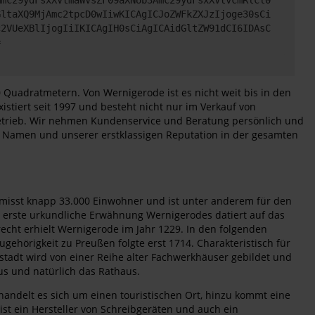
GltaXQ9MjAmc2tpcD0wIiwKICAgICJoZWFkZXJzIjoge30sCi
c2VUeXBlIjogIiIKICAgIH0sCiAgICAidGltZW91dCI6IDAsC
=
Quadratmetern. Von Wernigerode ist es nicht weit bis in den
stiert seit 1997 und besteht nicht nur im Verkauf von
betrieb. Wir nehmen Kundenservice und Beratung persönlich und
n Namen und unserer erstklassigen Reputation in der gesamten
t misst knapp 33.000 Einwohner und ist unter anderem für den
ie erste urkundliche Erwähnung Wernigerodes datiert auf das
echt erhielt Wernigerode im Jahr 1229. In den folgenden
gehörigkeit zu Preußen folgte erst 1714. Charakteristisch für
stadt wird von einer Reihe alter Fachwerkhäuser gebildet und
us und natürlich das Rathaus.
 handelt es sich um einen touristischen Ort, hinzu kommt eine
st ein Hersteller von Schreibgeräten und auch ein