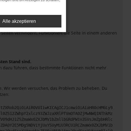
rfolgen und um Anzeigen zu schalten,
Alle akzeptieren
eiten verhindern. Funktioniert die Seite in einem anderen
sten Stand sind.
uch dazu führen, dass bestimmte Funktionen nicht mehr
tte. Wir werden versuchen, das Problem zu beheben. Du
tzen:
JtZXRob2QiOiAiR0VUIiwKICAgICJ1cmwiOiAiaHR0cHM6Ly9
2l0ZS12ZWhpY2xlcz93ZWJzaXRlPTVmOTA0ZjMwNWQ1NThkMz
ZV09dHJ1ZSZmaWx0ZXJbMV1bZmllbGRdPW1vZGVsJmZpbHRlc
5ZDA0Y2E5MDg5NDViYjUxYSUyMiU3RCU1RCZmaWx0ZXJbMV1b
Mmc29ydFsxXVtmaWVsZF09aXNUb3Amc29ydFsxXVtvcmRlcl0