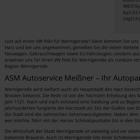
9REVTQ
AgICAi
iAgICA
Lust auf einen VW Polo für Wernigerode? Dann kommen Sie uns b
Harz und bei uns angekommen, genießen Sie die vielen Vorteile 
Neuwagen, Gebrauchtwagen sowie EU-Fahrzeugen, sondern auch i
erweisen uns für Ihren VW Polo für Wernigerode als rundum ver
Region Wernigerode.
ASM Autoservice Meißner – Ihr Autopa
Wernigerode wird vielfach auch als Hauptstadt des Harz bezeich
Brocken bekannt. Die Rede ist von der höchsten Erhebung des Mi
Jahr 1121. Nach und nach entstand eine Siedlung und zu Beginn
Jahrhunderten fungierte die Harzstadt als Sitz der Grafen von S
die Stadt sind die zahlreichen Sehenswürdigkeiten. Neben dem B
wer möchte, fährt mit der Harzer Schmalspurbahn bis in den Sta
Die Wirtschaft der Stadt Wernigerode ist vielseitig und vor al
bekannte Brauerei. Auch ist Wernigerode Sitz einer Schokolade