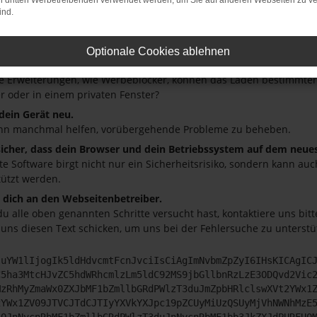
on dritten Werbetreibenden verwendet werden, um Sie auf anderen Webseiten zu ve
ein paar Tipps, die dir helfen können:
ind.
üfe deine Firewall und deine Internetverbindung.
andere Webseiten, zum Beispiel deine Suchmaschine?
Optionale Cookies ablehnen
deine Browsererweiterungen.
 Erweiterungen, wie Werbeblocker, können das Laden bestimmter S
r oder in einem privaten Fenster?
 dein Gerät neu.
nn manchmal helfen, vorübergehende Probleme zu beheben.
 sicher, dass dein Browser und dein Betriebssystem auf dem neue
ete Software birgt nicht nur ein Sicherheitsrisiko, sondern kann a
tützt werden.
dich an den Webseitenbetreiber.
u alle oben genannten Schritte versucht hast, kontaktiere uns bi
 uns diesen Text schicken, um uns bei der Fehlersuche zu unterstü
JuYW1lIjogIk5ldHdvcmtFcnJvciIsCiAgImNvbmZpZyI6IHsKICAgIC
C5ha3MtcHJvZC5hdWRhcmlzLm5ldC92MS9jbGllbnRzLzE3ODQvd2Vic
MzRhMyZmaWx0ZXJbMF1bZmllbGRdPWlzT3duJmZpbHRlclswXVt2YWx1
2YWx1ZV09JTVCJTdCJTIyYXVkYXJpc19pZCUyMiUzQSUyMjVhNWNhMzE
lOJnNvcnRbMF1bZmllbGRdPWlzT3duJnNvcnRbMF1bb3JkZXJdPURFU0