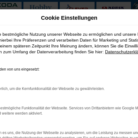
Cookie Einstellungen
ervice nach Wolfsburg
ie bestmögliche Nutzung unserer Webseite zu ermöglichen und unsere
hierbei Ihre Präferenzen und verarbeiten Daten für Marketing und Stati
fen mit Lieferservice na
einem späteren Zeitpunkt Ihre Meinung ändern, können Sie die Einwillig
en zum Umfang der Datenverarbeitung finden Sie hier:
Datenschutzerkl
htwagen für Wolfsburg?
en von uns eingesetzt:
ren möchte, landet schnell bei einem Škoda Gebrauchtwagen. Für
spunkt von Škoda Gebrauchtwagen ist das exzellente Image des Hers
nt und hält jedem Vergleich stand. Hinzu kommt, dass Sie beim A
rlich, um die Kernfunktionalität der Webseite zu gewährleisten.
us Wolfsburg zu uns kommen, werden Sie auf Wunsch vom Chef pers
estmögliche Funktionalität der Webseite. Services von Drittanbietern wie Google 
eitere werden aktiviert.
: Network Error
 es uns, die Nutzung der Webseite zu analysieren, um die Leistung zu messen u