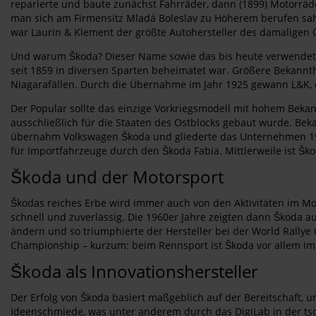
reparierte und baute zunächst Fahrräder, dann (1899) Motorräd
man sich am Firmensitz Mladá Boleslav zu Höherem berufen sah. 
war Laurin & Klement der größte Autohersteller des damaligen 
Und warum Škoda? Dieser Name sowie das bis heute verwendete
seit 1859 in diversen Sparten beheimatet war. Größere Bekannth
Niagarafällen. Durch die Übernahme im Jahr 1925 gewann L&K, d
Der Popular sollte das einzige Vorkriegsmodell mit hohem Bekan
ausschließlich für die Staaten des Ostblocks gebaut wurde. Bek
übernahm Volkswagen Škoda und gliederte das Unternehmen 1991
für Importfahrzeuge durch den Škoda Fabia. Mittlerweile ist Ško
Škoda und der Motorsport
Škodas reiches Erbe wird immer auch von den Aktivitäten im Mo
schnell und zuverlässig. Die 1960er Jahre zeigten dann Škoda au
ändern und so triumphierte der Hersteller bei der World Rallye
Championship – kurzum: beim Rennsport ist Škoda vor allem im
Škoda als Innovationshersteller
Der Erfolg von Škoda basiert maßgeblich auf der Bereitschaft, 
Ideenschmiede, was unter anderem durch das DigiLab in der tsc