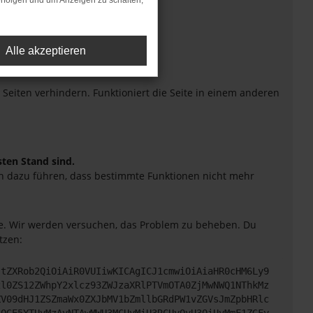
rfolgen und um Anzeigen zu schalten,
Alle akzeptieren
eiten verhindern. Funktioniert die Seite in einem anderen
sten Stand sind.
uch dazu führen, dass bestimmte Funktionen nicht mehr
tte. Wir werden versuchen, das Problem zu beheben. Du
tzen:
JtZXRob2QiOiAiR0VUIiwKICAgICJ1cmwiOiAiaHR0cHM6Ly9
2l0ZS12ZWhpY2xlcz93ZWJzaXRlPTVmOTA0ZjMwNWQ1NThkMz
ZV09dHJ1ZSZmaWx0ZXJbMV1bZmllbGRdPW1vZGVsJmZpbHRlc
3OGE5YTUyMzAyNTAwMWU3MCUyMiU3RCUyQyU3QiUyMmF1ZGFy