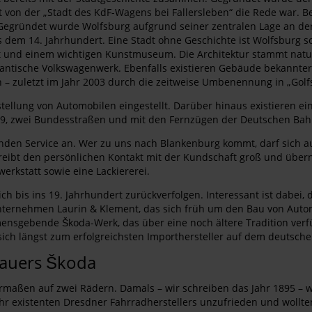
on der „Stadt des KdF-Wagens bei Fallersleben“ die Rede war. Besa
. Gegründet wurde Wolfsburg aufgrund seiner zentralen Lage an de
em 14. Jahrhundert. Eine Stadt ohne Geschichte ist Wolfsburg so
 und einem wichtigen Kunstmuseum. Die Architektur stammt naturg
igantische Volkswagenwerk. Ebenfalls existieren Gebäude bekannter
h – zuletzt im Jahr 2003 durch die zeitweise Umbenennung in „Go
stellung von Automobilen eingestellt. Darüber hinaus existieren ei
39, zwei Bundesstraßen und mit den Fernzügen der Deutschen Bah
den Service an. Wer zu uns nach Blankenburg kommt, darf sich au
eibt den persönlichen Kontakt mit der Kundschaft groß und übern
erkstatt sowie eine Lackiererei.
ch bis ins 19. Jahrhundert zurückverfolgen. Interessant ist dabei, 
Unternehmen Laurin & Klement, das sich früh um den Bau von Autom
ensgebende Škoda-Werk, das über eine noch ältere Tradition verfü
ich längst zum erfolgreichsten Importhersteller auf dem deutsch
bauers Škoda
rmaßen auf zwei Rädern. Damals – wir schreiben das Jahr 1895 – w
hr existenten Dresdner Fahrradherstellers unzufrieden und wollte