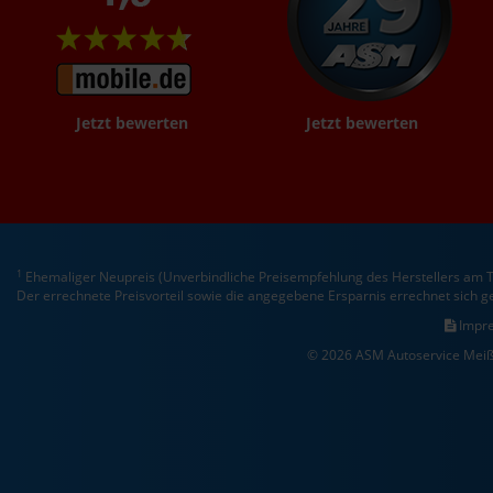
Jetzt bewerten
Jetzt bewerten
1
Ehemaliger Neupreis (Unverbindliche Preisempfehlung des Herstellers am T
Der errechnete Preisvorteil sowie die angegebene Ersparnis errechnet sich 
Impr
© 2026 ASM Autoservice Meiß