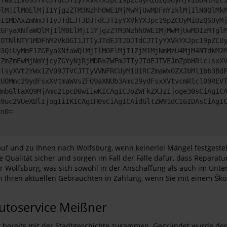
QlMjIlM0ElMjI1YjgzZTM3NzhhOWE1MjMwMjUwMDFmYzklMjIlN0QlMk
DI1MDAxZmNmJTIyJTdEJTJDJTdCJTIyYXVkYXJpc19pZCUyMiUzQSUyM
ZGFyaXNfaWQlMjIlM0ElMjI1YjgzZTM3NzhhOWE1MjMwMjUwMDIzMTgl
iOTNlNTY1MDFhM2VkOGI1JTIyJTdEJTJDJTdCJTIyYXVkYXJpc19pZCU
U3QiUyMmF1ZGFyaXNfaWQlMjIlM0ElMjI1ZjM1MjNmMzU4MjM4NTdkM2
jZmZmEwMjNmYjcyZGYyNjRjMDRkZWFmJTIyJTdEJTVEJmZpbHRlclsxX
clsyXVt2YWx1ZV09JTVCJTIyVVNFRCUyMiU1RCZmaWx0ZXJbMl1bb3Bd
FU0Mmc29ydFsxXVtmaWVsZF09aXNUb3Amc29ydFsxXVtvcmRlcl09REV
MmbGltaXQ9MjAmc2tpcD0wIiwKICAgICJoZWFkZXJzIjoge30sCiAgIC
G9uc2VUeXBlIjogIiIKICAgIH0sCiAgICAidGltZW91dCI6IDAsCiAgI
Cn0=
 und zu Ihnen nach Wolfsburg, wenn keinerlei Mängel festgestell
eie Qualität sicher und sorgen im Fall der Fälle dafür, dass Repar
Wolfsburg, was sich sowohl in der Anschaffung als auch im Unter
uch Ihren aktuellen Gebrauchten in Zahlung, wenn Sie mit einem 
Autoservice Meißner
 bereits mit der Stadtgeschichte zusammen. Gegründet wurde der O