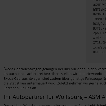
aXNfaW
hNTIzM
UyMmF1
TNmMTZ
RCUyQy
BJTIyN
ZpbHRl
XJdPUR
XT1BU0
icmVzc
UKICB9
Škoda Gebrauchtwagen gelangen bei uns nur dann in den Verkauf
als auch eine Lackiererei betreiben, stellen wir eine einwandfr
Škoda Gebrauchtwagen sind zudem über günstige Fahrzeuge für 
die Statistiken untermauert wird. Zuletzt nehmen wir gerne a
Sprechen Sie uns an.
Ihr Autopartner für Wolfsburg – ASM 
Dass sich in Wolfsburg nahezu alles rund ums Auto dreht, hängt