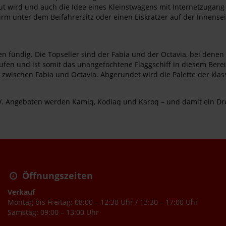
 wird und auch die Idee eines Kleinstwagens mit Internetzugang k
hirm unter dem Beifahrersitz oder einen Eiskratzer auf der Innen
en fündig. Die Topseller sind der Fabia und der Octavia, bei den
äufen und ist somit das unangefochtene Flaggschiff in diesem Berei
kt zwischen Fabia und Octavia. Abgerundet wird die Palette der klas
 SUV. Angeboten werden Kamiq, Kodiaq und Karoq – und damit ein 
Öffnungszeiten
Verkauf
Montag bis Freitag: 08:00 – 12:30 Uhr / 13:30 – 17:00 Uhr
Samstag: 09:00 – 13:00 Uhr