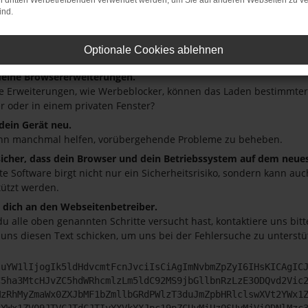
on dritten Werbetreibenden verwendet werden, um Sie auf anderen Webseiten zu ve
 ist ein Fehler aufgetreten.
ind.
ein paar Tipps, die dir helfen können:
üfe deine Firewall und deine Internetverbindung.
Optionale Cookies ablehnen
andere Webseiten, zum Beispiel deine Suchmaschine?
deine Browsererweiterungen.
 Erweiterungen, wie Werbeblocker, können das Laden bestimmter S
r oder in einem privaten Fenster?
 dein Gerät neu.
nn manchmal helfen, vorübergehende Probleme zu beheben.
 sicher, dass dein Browser und dein Betriebssystem auf dem neue
ete Software birgt nicht nur ein Sicherheitsrisiko, sondern kann a
tützt werden.
dich an den Webseitenbetreiber.
u alle oben genannten Schritte versucht hast, kontaktiere uns bi
 uns diesen Text schicken, um uns bei der Fehlersuche zu unterstü
JuYW1lIjogIk5ldHdvcmtFcnJvciIsCiAgImNvbmZpZyI6IHsKICAgIC
C5ha3MtcHJvZC5hdWRhcmlzLm5ldC92MS9jbGllbnRzLzE3ODQvd2Vic
MzRhMyZmaWx0ZXJbMF1bZmllbGRdPWlzT3duJmZpbHRlclswXVt2YWx1
2YWx1ZV09JTVCJTdCJTIyYXVkYXJpc19pZCUyMiUzQSUyMjViODNlMzc