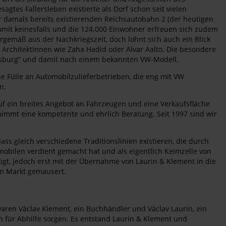
gtes Fallersleben existierte als Dorf schon seit vielen
r damals bereits existierenden Reichsautobahn 2 (der heutigen
mit keinesfalls und die 124.000 Einwohner erfreuen sich zudem
emäß aus der Nachkriegszeit, doch lohnt sich auch ein Blick
 ArchitektInnen wie Zaha Hadid oder Alvar Aalto. Die besondere
lfsburg“ und damit nach einem bekannten VW-Modell.
ne Fülle an Automobilzulieferbetrieben, die eng mit VW
n.
f ein breites Angebot an Fahrzeugen und eine Verkaufsfläche
immt eine kompetente und ehrlich Beratung. Seit 1997 sind wir
dass gleich verschiedene Traditionslinien existieren, die durch
obilen verdient gemacht hat und als eigentlich Keimzelle von
gt, jedoch erst mit der Übernahme von Laurin & Klement in die
en Markt gemausert.
aren Václav Klement, ein Buchhändler und Václav Laurin, ein
n für Abhilfe sorgen. Es entstand Laurin & Klement und