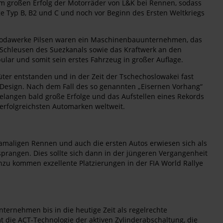
em großen Erfolg der Motorräder von L&K bei Rennen, sodass
ge Typ B, B2 und C und noch vor Beginn des Ersten Weltkriegs
 Škodawerke Pilsen waren ein Maschinenbauunternehmen, das
e Schleusen des Suezkanals sowie das Kraftwerk an den
ar und somit sein erstes Fahrzeug in großer Auflage.
üter entstanden und in der Zeit der Tschechoslowakei fast
e-Design. Nach dem Fall des so genannten „Eisernen Vorhang“
langen bald große Erfolge und das Aufstellen eines Rekords
 erfolgreichsten Automarken weltweit.
amaligen Rennen und auch die ersten Autos erwiesen sich als
sprangen. Dies sollte sich dann in der jüngeren Vergangenheit
inzu kommen exzellente Platzierungen in der FIA World Rallye
ternehmen bis in die heutige Zeit als regelrechte
 die ACT-Technologie der aktiven Zylinderabschaltung, die