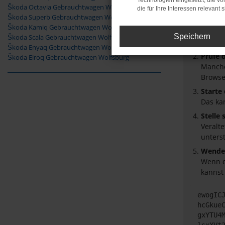
Technologien eingesetzt, die v
Beim Laden
Škoda Octavia Gebrauchtwagen Wolfsburg
die für Ihre Interessen relevant s
Hier sind 
Škoda Superb Gebrauchtwagen Wolfsburg
Škoda Kamiq Gebrauchtwagen Wolfsburg
Überpr
Speichern
Škoda Scala Gebrauchtwagen Wolfsburg
Laden 
Škoda Enyaq Gebrauchtwagen Wolfsburg
Prüfe 
Škoda Elroq Gebrauchtwagen Wolfsburg
Manche
Browse
Starte
Das ka
Stelle
Veralt
unters
Wende 
Wenn d
kannst
ewogIC
hcGkue
gxYTU4
lsxXVt