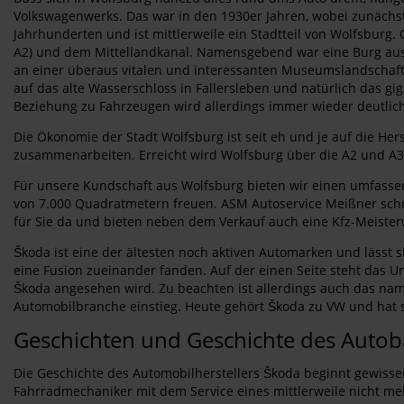
Volkswagenwerks. Das war in den 1930er Jahren, wobei zunächst v
Jahrhunderten und ist mittlerweile ein Stadtteil von Wolfsburg
A2) und dem Mittellandkanal. Namensgebend war eine Burg aus d
an einer überaus vitalen und interessanten Museumslandschaft
auf das alte Wasserschloss in Fallersleben und natürlich das g
Beziehung zu Fahrzeugen wird allerdings immer wieder deutlic
Die Ökonomie der Stadt Wolfsburg ist seit eh und je auf die Her
zusammenarbeiten. Erreicht wird Wolfsburg über die A2 und A
Für unsere Kundschaft aus Wolfsburg bieten wir einen umfassen
von 7.000 Quadratmetern freuen. ASM Autoservice Meißner schr
für Sie da und bieten neben dem Verkauf auch eine Kfz-Meisterw
Škoda ist eine der ältesten noch aktiven Automarken und lässt si
eine Fusion zueinander fanden. Auf der einen Seite steht das 
Škoda angesehen wird. Zu beachten ist allerdings auch das nam
Automobilbranche einstieg. Heute gehört Škoda zu VW und hat s
Geschichten und Geschichte des Auto
Die Geschichte des Automobilherstellers Škoda beginnt gewisse
Fahrradmechaniker mit dem Service eines mittlerweile nicht me