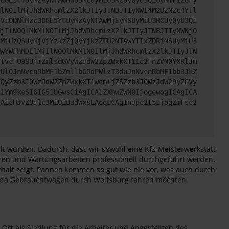
MlN0IlMjJhdWRhcmlzX2lkJTIyJTNBJTIyNWI4M2UzNzc4YTl
jViODNlMzc3OGE5YTUyMzAyNTAwMjEyMSUyMiU3RCUyQyU3Qi
MjIlN0QlMkMlN0IlMjJhdWRhcmlzX2lkJTIyJTNBJTIyNWNjO
yMiUzQSUyMjVjYzkzZjQyYjkzZTU2NTAwYTIxZDRiNSUyMiU3
MwYWFhMDElMjIlN0QlMkMlN0IlMjJhdWRhcmlzX2lkJTIyJTN
VtvcF09SU4mZmlsdGVyWzJdW2ZpZWxkXT11c2FnZVN0YXRlJm
PUlOJnNvcnRbMF1bZmllbGRdPWlzT3duJnNvcnRbMF1bb3JkZ
TQyZzb3J0WzJdW2ZpZWxkXT1wcmljZSZzb3J0WzJdW29yZGVy
AiYm9keSI6IG51bGwsCiAgICAiZXhwZWN0IjogewogICAgICA
CAicHJvZ3Jlc3MiOiBudWxsLAogICAgInJpc2t5IjogZmFsc2
t wurden. Dadurch, dass wir sowohl eine Kfz-Meisterwerkstatt
aturen und Wartungsarbeiten professionell durchgeführt werden.
halt zeigt. Pannen kommen so gut wie nie vor, was auch durch
Škoda Gebrauchtwagen durch Wolfsburg fahren möchten.
rt als Siedlung für die Arbeiter und Angestellten des