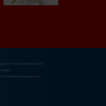
ag der Erstzulassung (Neupreis).
ellungen
.de |
Webdesign by audaris.de