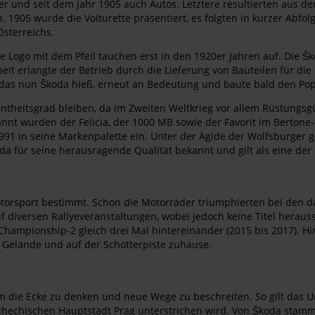
er und seit dem Jahr 1905 auch Autos. Letztere resultierten aus d
1905 wurde die Voiturette präsentiert, es folgten in kurzer Abfol
Österreichs.
 Logo mit dem Pfeil tauchen erst in den 1920er Jahren auf. Die
eit erlangte der Betrieb durch die Lieferung von Bauteilen für di
as nun Škoda hieß, erneut an Bedeutung und baute bald den Popul
ntheitsgrad bleiben, da im Zweiten Weltkrieg vor allem Rüstungsg
annt wurden der Felicia, der 1000 MB sowie der Favorit im Berton
 in seine Markenpalette ein. Unter der Ägide der Wolfsburger ge
da für seine herausragende Qualität bekannt und gilt als eine der
torsport bestimmt. Schon die Motorräder triumphierten bei den d
f diversen Rallyeveranstaltungen, wobei jedoch keine Titel heraus
 Championship-2 gleich drei Mal hintereinander (2015 bis 2017). H
 Gelände und auf der Schotterpiste zuhause.
um die Ecke zu denken und neue Wege zu beschreiten. So gilt das Un
hechischen Hauptstadt Prag unterstrichen wird. Von Škoda stammt