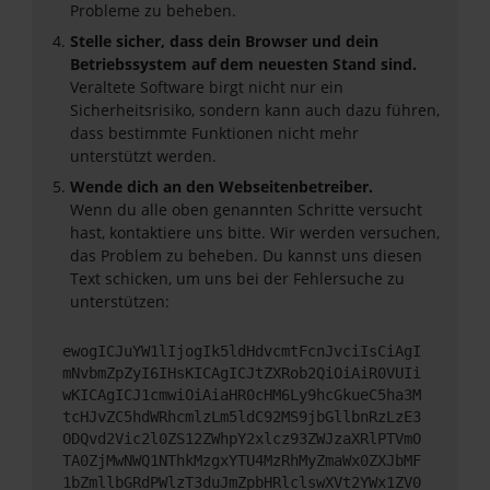
Probleme zu beheben.
Stelle sicher, dass dein Browser und dein
Betriebssystem auf dem neuesten Stand sind.
Veraltete Software birgt nicht nur ein
Sicherheitsrisiko, sondern kann auch dazu führen,
dass bestimmte Funktionen nicht mehr
unterstützt werden.
Wende dich an den Webseitenbetreiber.
Wenn du alle oben genannten Schritte versucht
hast, kontaktiere uns bitte. Wir werden versuchen,
das Problem zu beheben. Du kannst uns diesen
Text schicken, um uns bei der Fehlersuche zu
unterstützen:
ewogICJuYW1lIjogIk5ldHdvcmtFcnJvciIsCiAgI
mNvbmZpZyI6IHsKICAgICJtZXRob2QiOiAiR0VUIi
wKICAgICJ1cmwiOiAiaHR0cHM6Ly9hcGkueC5ha3M
tcHJvZC5hdWRhcmlzLm5ldC92MS9jbGllbnRzLzE3
ODQvd2Vic2l0ZS12ZWhpY2xlcz93ZWJzaXRlPTVmO
TA0ZjMwNWQ1NThkMzgxYTU4MzRhMyZmaWx0ZXJbMF
1bZmllbGRdPWlzT3duJmZpbHRlclswXVt2YWx1ZV0