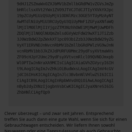
9dHJ1ZSZmaWx0ZXJbMV1bZmllbGRdPW1vZGVsJmZp
bHRlclsxXVt2YWx1ZV09JTVCJTdCJTIyYXVkYXJpc
19pZCUyMiUzQSUyMjViODNlMzc3OGE5YTUyMzAyNT
AwMTdlNiUyMiU3RCUyQyU3QiUyMmF1ZGFyaXNfaWQ
lMjIlM0ElMjI1YjgzZTM3NzhhOWE1MjMwMjUwMDFh
ZDQlMjIlN0QlNUQmZmlsdGVyWzFdW29wXT1JTiZzb
3J0WzBdW2ZpZWxkXT1pc093biZzb3J0WzBdW29yZG
VyXT1ERVNDJnNvcnRbMV1bZmllbGRdPWlzVG9wJnN
vcnRbMV1bb3JkZXJdPURFU0Mmc29ydFsyXVtmaWVs
ZF09cHJpY2Umc29ydFsyXVtvcmRlcl09QVNDJmxpb
Wl0PTIwJnNraXA9MCIsCiAgICAiaGVhZGVycyI6IH
t9LAogICAgImJvZHkiOiBudWxsLAogICAgImV4cGV
jdCI6IHsKICAgICAgInJlc3BvbnNlVHlwZSI6ICIi
CiAgICB9LAogICAgInRpbWVvdXQiOiAwLAogICAgI
nByb2dyZXNzIjogbnVsbCwKICAgICJyaXNreSI6IG
ZhbHNlCiAgfQp9
Clever überzeugt – und zwar seit Jahren. Entsprechend
treffen Sie auch dann eine gute Wahl, wenn Sie sich für einen
Gebrauchtwagen entscheiden. Wir liefern Ihnen sowohl
Neuwagen oder eine Tageszulassung als auch Gebrauchte