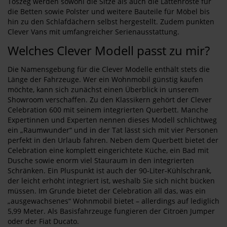
Tószeg werden sowohl die Sitze als auch die Lattenroste für
die Betten sowie Polster und weitere Bauteile für Möbel bis
hin zu den Schlafdächern selbst hergestellt. Zudem punkten
Clever Vans mit umfangreicher Serienausstattung.
Welches Clever Modell passt zu mir?
Die Namensgebung für die Clever Modelle enthält stets die
Länge der Fahrzeuge. Wer ein Wohnmobil günstig kaufen
möchte, kann sich zunächst einen Überblick in unserem
Showroom verschaffen. Zu den Klassikern gehört der Clever
Celebration 600 mit seinem integrierten Querbett. Manche
Expertinnen und Experten nennen dieses Modell schlichtweg
ein „Raumwunder“ und in der Tat lässt sich mit vier Personen
perfekt in den Urlaub fahren. Neben dem Querbett bietet der
Celebration eine komplett eingerichtete Küche, ein Bad mit
Dusche sowie enorm viel Stauraum in den integrierten
Schränken. Ein Pluspunkt ist auch der 90-Liter-Kühlschrank,
der leicht erhöht integriert ist, weshalb Sie sich nicht bücken
müssen. Im Grunde bietet der Celebration all das, was ein
„ausgewachsenes“ Wohnmobil bietet – allerdings auf lediglich
5,99 Meter. Als Basisfahrzeuge fungieren der Citroën Jumper
oder der Fiat Ducato.