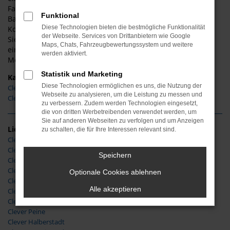
Fahrzeuge von Clever. Nutzen Sie die außergewöhnliche
Funktional
Bandbreite, die vom Kleinst- und Kleinwagen über die
Diese Technologien bieten die bestmögliche Funktionalität
Kompakt- und Mittelklasse bis hin zu SUV reicht. Profitieren
der Webseite. Services von Drittanbietern wie Google
Sie zudem von einer durch und durch fairen Beratung und
Maps, Chats, Fahrzeugbewertungssystem und weitere
einer späteren Betreuung durch eine zertifizierte
werden aktiviert.
Meisterwerkstatt. Lernen Sie uns kennen.
Statistik und Marketing
Kategorie
Diese Technologien ermöglichen es uns, die Nutzung der
Clever Neuwagen
Webseite zu analysieren, um die Leistung zu messen und
Clever Gebrauchtwagen
zu verbessern. Zudem werden Technologien eingesetzt,
die von dritten Werbetreibenden verwendet werden, um
Sie auf anderen Webseiten zu verfolgen und um Anzeigen
Lieferservice
zu schalten, die für Ihre Interessen relevant sind.
Clever Frankfurt am Main
Clever Dresden
Speichern
Clever Kassel
Clever Wolfsburg
Optionale Cookies ablehnen
Clever Harzkreis
Alle akzeptieren
Clever Hildesheim
Clever Wolfenbüttel
Clever Peine
Clever Halberstadt