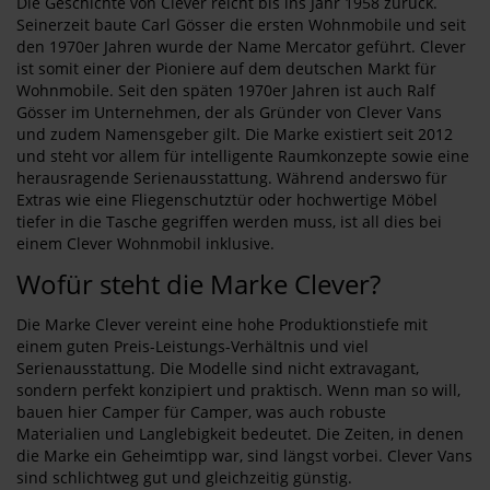
Die Geschichte von Clever reicht bis ins Jahr 1958 zurück.
Seinerzeit baute Carl Gösser die ersten Wohnmobile und seit
den 1970er Jahren wurde der Name Mercator geführt. Clever
ist somit einer der Pioniere auf dem deutschen Markt für
Wohnmobile. Seit den späten 1970er Jahren ist auch Ralf
Gösser im Unternehmen, der als Gründer von Clever Vans
und zudem Namensgeber gilt. Die Marke existiert seit 2012
und steht vor allem für intelligente Raumkonzepte sowie eine
herausragende Serienausstattung. Während anderswo für
Extras wie eine Fliegenschutztür oder hochwertige Möbel
tiefer in die Tasche gegriffen werden muss, ist all dies bei
einem Clever Wohnmobil inklusive.
Wofür steht die Marke Clever?
Die Marke Clever vereint eine hohe Produktionstiefe mit
einem guten Preis-Leistungs-Verhältnis und viel
Serienausstattung. Die Modelle sind nicht extravagant,
sondern perfekt konzipiert und praktisch. Wenn man so will,
bauen hier Camper für Camper, was auch robuste
Materialien und Langlebigkeit bedeutet. Die Zeiten, in denen
die Marke ein Geheimtipp war, sind längst vorbei. Clever Vans
sind schlichtweg gut und gleichzeitig günstig.