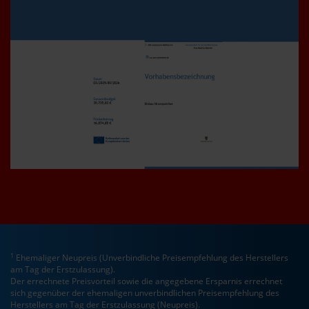
1
Ehemaliger Neupreis (Unverbindliche Preisempfehlung des Herstellers
am Tag der Erstzulassung).
Der errechnete Preisvorteil sowie die angegebene Ersparnis errechnet
sich gegenüber der ehemaligen unverbindlichen Preisempfehlung des
Herstellers am Tag der Erstzulassung (Neupreis).