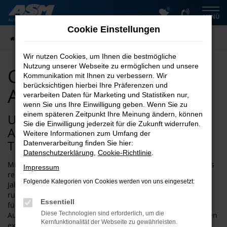
0
Zum
MENÜ
Hauptinhalt
Cookie Einstellungen
springen
Startseite
Clever kaufen bei ASM Automobile
Wir nutzen Cookies, um Ihnen die bestmögliche
Nutzung unserer Webseite zu ermöglichen und unsere
Clever kaufen bei ASM
Kommunikation mit Ihnen zu verbessern. Wir
berücksichtigen hierbei Ihre Präferenzen und
Automobile
verarbeiten Daten für Marketing und Statistiken nur,
wenn Sie uns Ihre Einwilligung geben. Wenn Sie zu
einem späteren Zeitpunkt Ihre Meinung ändern, können
Unterwegs zum neuen Clever – der
Sie die Einwilligung jederzeit für die Zukunft widerrufen.
ASM Autoservice Meißner setzt auf
Weitere Informationen zum Umfang der
Tradition
Datenverarbeitung finden Sie hier:
Datenschutzerklärung
,
Cookie-Richtlinie
.
Mit einem Fahrzeug von Clever setzen Sie auf einen überaus
Impressum
renommierten Hersteller. Die Tradition lässt sich über viele
Folgende Kategorien von Cookies werden von uns eingesetzt:
Jahrzehnte zurückverfolgen und immer wieder werden
rundum überzeugende Modelle präsentiert. Wenn Sie sich
Essentiell
für einen Clever entscheiden, stehen wir Ihnen beim ASM
Diese Technologien sind erforderlich, um die
Autoservice Meißner beratend zur Seite. Unser Unternehmen
Kernfunktionalität der Webseite zu gewährleisten.
existiert seit 1997 und ist ausgewiesener Spezialist für die