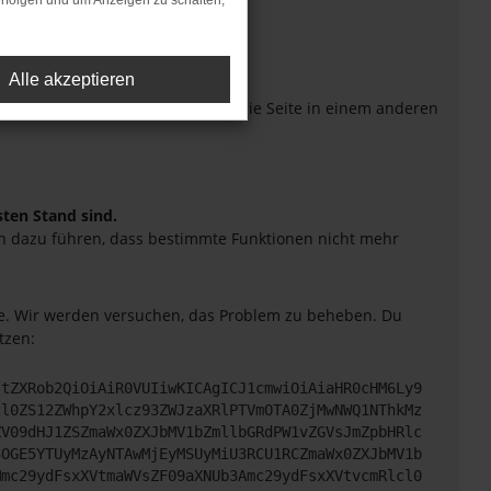
rfolgen und um Anzeigen zu schalten,
Alle akzeptieren
eiten verhindern. Funktioniert die Seite in einem anderen
sten Stand sind.
uch dazu führen, dass bestimmte Funktionen nicht mehr
tte. Wir werden versuchen, das Problem zu beheben. Du
tzen:
JtZXRob2QiOiAiR0VUIiwKICAgICJ1cmwiOiAiaHR0cHM6Ly9
2l0ZS12ZWhpY2xlcz93ZWJzaXRlPTVmOTA0ZjMwNWQ1NThkMz
ZV09dHJ1ZSZmaWx0ZXJbMV1bZmllbGRdPW1vZGVsJmZpbHRlc
3OGE5YTUyMzAyNTAwMjEyMSUyMiU3RCU1RCZmaWx0ZXJbMV1b
Mmc29ydFsxXVtmaWVsZF09aXNUb3Amc29ydFsxXVtvcmRlcl0