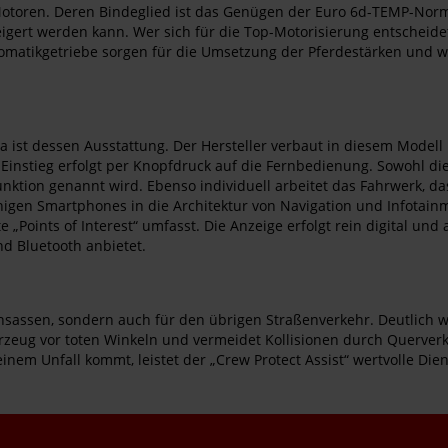
Motoren. Deren Bindeglied ist das Genügen der Euro 6d-TEMP-Norm
eigert werden kann. Wer sich für die Top-Motorisierung entscheidet
matikgetriebe sorgen für die Umsetzung der Pferdestärken und wer
 ist dessen Ausstattung. Der Hersteller verbaut in diesem Modell
Einstieg erfolgt per Knopfdruck auf die Fernbedienung. Sowohl die 
unktion genannt wird. Ebenso individuell arbeitet das Fahrwerk, d
igen Smartphones in die Architektur von Navigation und Infotainmen
„Points of Interest“ umfasst. Die Anzeige erfolgt rein digital un
nd Bluetooth anbietet.
 Insassen, sondern auch für den übrigen Straßenverkehr. Deutlich 
zeug vor toten Winkeln und vermeidet Kollisionen durch Querverkeh
em Unfall kommt, leistet der „Crew Protect Assist“ wertvolle Dien