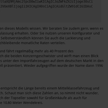
GltaXQ9MjAmc2tpcD0wIiwKICAgICJoZWFkZXJzIjoge30sCi
c2VUeXBlIjogIiIKICAgIH0sCiAgICAidGltZW91dCI6IDAsC
=
iten dieses Modells wissen. Wir beraten Sie zudem gern, wenn es
szulassung erhalten. Oder Sie nutzen unseren Konfigurator und
 Selbstverständlich können Sie auch die Lackierung und
ichbleibende monatliche Raten verteilen.
und fährt regelmäßig mehr als 40 Prozent des
ch die beiden Konzerngeschwister und wirft man einen Blick
eins unter den Importfahrzeugen auf dem deutschen Markt in den
ell präsentiert. Wieder aufgegriffen wurde der Name dann 1996
entspricht die Länge bereits einem Mittelklassefahrzeug und
hoch. Schaut man sich diese Zahlen an, so nimmt nicht wunder,
h der Topseller sowohl für Großeinkäufe als auch für
ie 10,80 Meter Wendekreis.