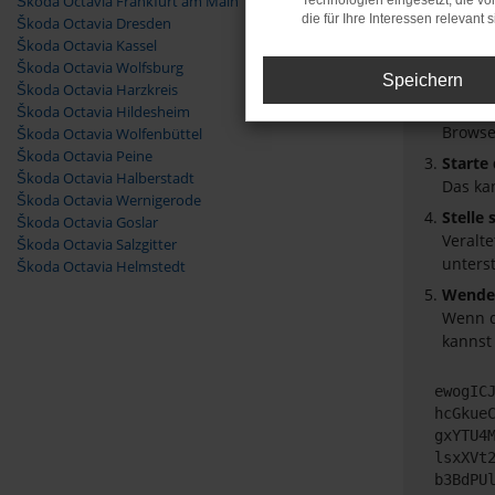
Škoda Octavia Frankfurt am Main
Technologien eingesetzt, die v
die für Ihre Interessen relevant s
Škoda Octavia Dresden
Überpr
Škoda Octavia Kassel
Laden 
Škoda Octavia Wolfsburg
Speichern
Prüfe 
Škoda Octavia Harzkreis
Manche
Škoda Octavia Hildesheim
Browse
Škoda Octavia Wolfenbüttel
Škoda Octavia Peine
Starte
Škoda Octavia Halberstadt
Das ka
Škoda Octavia Wernigerode
Stelle
Škoda Octavia Goslar
Veralt
Škoda Octavia Salzgitter
unters
Škoda Octavia Helmstedt
Wende 
Wenn d
kannst
ewogIC
hcGkue
gxYTU4
lsxXVt
b3BdPU