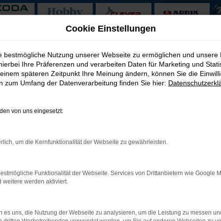
Cookie Einstellungen
ie bestmögliche Nutzung unserer Webseite zu ermöglichen und unsere
hierbei Ihre Präferenzen und verarbeiten Daten für Marketing und Stati
i ASM Automobile
einem späteren Zeitpunkt Ihre Meinung ändern, können Sie die Einwillig
en zum Umfang der Datenverarbeitung finden Sie hier:
Datenschutzerkl
Autoservice Meißner
en von uns eingesetzt:
toservice Meißner garantiert fündig. Unser Unternehmen existiert b
llers. Der Škoda Octavia gilt als besonders überzeugend und setz
via erhalten möchten. Wie wäre es gleich mit einem Škoda Octavi
rlich, um die Kernfunktionalität der Webseite zu gewährleisten.
 Nieren geprüften Jahres- oder Gebrauchtwagen. Die erstklassige
estmögliche Funktionalität der Webseite. Services von Drittanbietern wie Google 
eitere werden aktiviert.
: Network Error
 ist ein Fehler aufgetreten.
 es uns, die Nutzung der Webseite zu analysieren, um die Leistung zu messen u
ein paar Tipps, die dir helfen können: