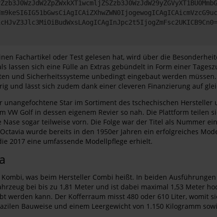
yZzb3J0WzJdW2ZpZWxkXT1wcmljZSZzb3J0WzJdW29yZGVyXT1BU0Mmb
Ym9keSI6IG51bGwsCiAgICAiZXhwZWN0IjogewogICAgICAicmVzcG9u
icHJvZ3Jlc3MiOiBudWxsLAogICAgInJpc2t5IjogZmFsc2UKICB9Cn0
einen Fachartikel oder Test gelesen hat, wird über die Besonderhe
als lassen sich eine Fülle an Extras gebündelt in Form einer Tage
tenten und Sicherheitssysteme unbedingt eingebaut werden müssen.
rig und lässt sich zudem dank einer cleveren Finanzierung auf gle
r unangefochtene Star im Sortiment des tschechischen Hersteller 
VW Golf in dessen eigenem Revier so nah. Die Plattform teilen si
ie Nase sogar teilweise vorn. Die Folge war der Titel als Nummer 
Octavia wurde bereits in den 1950er Jahren ein erfolgreiches Mod
 die 2017 eine umfassende Modellpflege erhielt.
a
s Kombi, was beim Hersteller Combi heißt. In beiden Ausführungen 
s Fahrzeug bei bis zu 1,81 Meter und ist dabei maximal 1,53 Meter 
 werden kann. Der Kofferraum misst 480 oder 610 Liter, womit sic
 grazilen Bauweise und einem Leergewicht von 1.150 Kilogramm sow