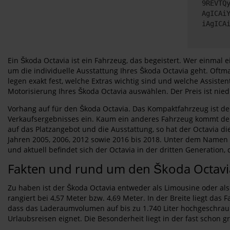
9REVTQ
AgICAi
iAgICA
Ein Škoda Octavia ist ein Fahrzeug, das begeistert. Wer einmal 
um die individuelle Ausstattung Ihres Škoda Octavia geht. Oftm
legen exakt fest, welche Extras wichtig sind und welche Assis
Motorisierung Ihres Škoda Octavia auswählen. Der Preis ist nied
Vorhang auf für den Škoda Octavia. Das Kompaktfahrzeug ist de
Verkaufsergebnisses ein. Kaum ein anderes Fahrzeug kommt dem 
auf das Platzangebot und die Ausstattung, so hat der Octavia d
Jahren 2005, 2006, 2012 sowie 2016 bis 2018. Unter dem Namen 
und aktuell befindet sich der Octavia in der dritten Generation,
Fakten und rund um den Škoda Octavi
Zu haben ist der Škoda Octavia entweder als Limousine oder al
rangiert bei 4,57 Meter bzw. 4,69 Meter. In der Breite liegt da
dass das Laderaumvolumen auf bis zu 1.740 Liter hochgeschraubt
Urlaubsreisen eignet. Die Besonderheit liegt in der fast schon