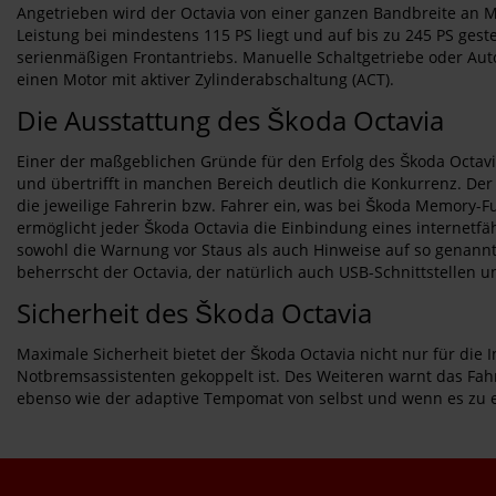
Angetrieben wird der Octavia von einer ganzen Bandbreite an 
Leistung bei mindestens 115 PS liegt und auf bis zu 245 PS gest
serienmäßigen Frontantriebs. Manuelle Schaltgetriebe oder Auto
einen Motor mit aktiver Zylinderabschaltung (ACT).
Die Ausstattung des Škoda Octavia
Einer der maßgeblichen Gründe für den Erfolg des Škoda Octavia
und übertrifft in manchen Bereich deutlich die Konkurrenz. Der 
die jeweilige Fahrerin bzw. Fahrer ein, was bei Škoda Memory-F
ermöglicht jeder Škoda Octavia die Einbindung eines internetfäh
sowohl die Warnung vor Staus als auch Hinweise auf so genannte 
beherrscht der Octavia, der natürlich auch USB-Schnittstellen u
Sicherheit des Škoda Octavia
Maximale Sicherheit bietet der Škoda Octavia nicht nur für die
Notbremsassistenten gekoppelt ist. Des Weiteren warnt das Fahr
ebenso wie der adaptive Tempomat von selbst und wenn es zu ein