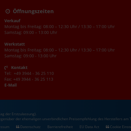
Öffnungszeiten
Verkauf
Montag bis Freitag: 08:00 – 12:30 Uhr / 13:30 – 17:00 Uhr
Samstag: 09:00 – 13:00 Uhr
Werkstatt
Montag bis Freitag: 08:00 – 12:30 Uhr / 13:30 – 17:00 Uhr
Samstag: 09:00 - 13:00 Uhr
Kontakt
Tel: +49 3944 - 36 25 110
Fax: +49 3944 - 36 25 113
E-Mail
ag der Erstzulassung).
gegenüber der ehemaligen unverbindlichen Preisempfehlung des Herstellers am T
essum
Datenschutz
Barrierefreiheit
EU Data Act
Cookie Einst