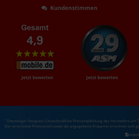
Kundenstimmen
Jetzt bewerten
Jetzt bewerten
1
Ehemaliger Neupreis (Unverbindliche Preisempfehlung des Herstellers am T
Der errechnete Preisvorteil sowie die angegebene Ersparnis errechnet sich 
Impr