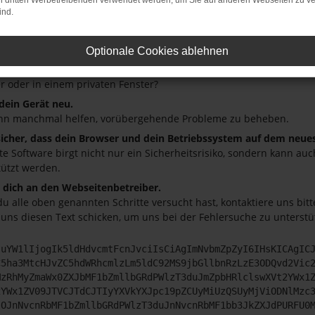
on dritten Werbetreibenden verwendet werden, um Sie auf anderen Webseiten zu ve
ind.
üfe deine Firewall und deine Internetverbindung.
andere Webseiten, zum Beispiel deine Suchmaschine?
Optionale Cookies ablehnen
deine Browsererweiterungen.
 Erweiterungen, wie Werbeblocker, können das Laden bestimmter S
r oder in einem privaten Fenster?
 dein Gerät neu.
nn manchmal helfen, vorübergehende Probleme zu beheben.
 sicher, dass dein Browser und dein Betriebssystem auf dem neue
ete Software birgt nicht nur ein Sicherheitsrisiko, sondern kann a
tützt werden.
dich an den Webseitenbetreiber.
u alle oben genannten Schritte versucht hast, kontaktiere uns bi
 uns diesen Text schicken, um uns bei der Fehlersuche zu unterstü
JuYW1lIjogIk5ldHdvcmtFcnJvciIsCiAgImNvbmZpZyI6IHsKICAgIC
C5ha3MtcHJvZC5hdWRhcmlzLm5ldC92MS9jbGllbnRzLzE3ODQvd2Vic
MzRhMyZmaWx0ZXJbMF1bZmllbGRdPWlzT3duJmZpbHRlclswXVt2YWx1
2YWx1ZV09JTVCJTdCJTIyYXVkYXJpc19pZCUyMiUzQSUyMjViODNlMzc
lOJnNvcnRbMF1bZmllbGRdPWlzT3duJnNvcnRbMF1bb3JkZXJdPURFU0