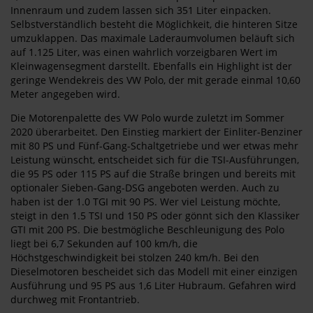
Innenraum und zudem lassen sich 351 Liter einpacken.
Selbstverständlich besteht die Möglichkeit, die hinteren Sitze
umzuklappen. Das maximale Laderaumvolumen beläuft sich
auf 1.125 Liter, was einen wahrlich vorzeigbaren Wert im
Kleinwagensegment darstellt. Ebenfalls ein Highlight ist der
geringe Wendekreis des VW Polo, der mit gerade einmal 10,60
Meter angegeben wird.
Die Motorenpalette des VW Polo wurde zuletzt im Sommer
2020 überarbeitet. Den Einstieg markiert der Einliter-Benziner
mit 80 PS und Fünf-Gang-Schaltgetriebe und wer etwas mehr
Leistung wünscht, entscheidet sich für die TSI-Ausführungen,
die 95 PS oder 115 PS auf die Straße bringen und bereits mit
optionaler Sieben-Gang-DSG angeboten werden. Auch zu
haben ist der 1.0 TGI mit 90 PS. Wer viel Leistung möchte,
steigt in den 1.5 TSI und 150 PS oder gönnt sich den Klassiker
GTI mit 200 PS. Die bestmögliche Beschleunigung des Polo
liegt bei 6,7 Sekunden auf 100 km/h, die
Höchstgeschwindigkeit bei stolzen 240 km/h. Bei den
Dieselmotoren bescheidet sich das Modell mit einer einzigen
Ausführung und 95 PS aus 1,6 Liter Hubraum. Gefahren wird
durchweg mit Frontantrieb.