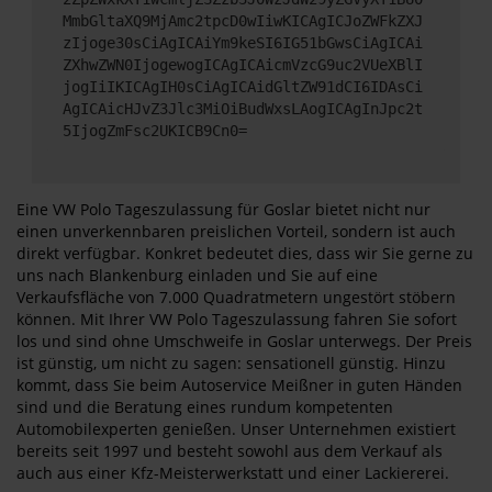
MmbGltaXQ9MjAmc2tpcD0wIiwKICAgICJoZWFkZXJ
zIjoge30sCiAgICAiYm9keSI6IG51bGwsCiAgICAi
ZXhwZWN0IjogewogICAgICAicmVzcG9uc2VUeXBlI
jogIiIKICAgIH0sCiAgICAidGltZW91dCI6IDAsCi
AgICAicHJvZ3Jlc3MiOiBudWxsLAogICAgInJpc2t
5IjogZmFsc2UKICB9Cn0=
Eine VW Polo Tageszulassung für Goslar bietet nicht nur
einen unverkennbaren preislichen Vorteil, sondern ist auch
direkt verfügbar. Konkret bedeutet dies, dass wir Sie gerne zu
uns nach Blankenburg einladen und Sie auf eine
Verkaufsfläche von 7.000 Quadratmetern ungestört stöbern
können. Mit Ihrer VW Polo Tageszulassung fahren Sie sofort
los und sind ohne Umschweife in Goslar unterwegs. Der Preis
ist günstig, um nicht zu sagen: sensationell günstig. Hinzu
kommt, dass Sie beim Autoservice Meißner in guten Händen
sind und die Beratung eines rundum kompetenten
Automobilexperten genießen. Unser Unternehmen existiert
bereits seit 1997 und besteht sowohl aus dem Verkauf als
auch aus einer Kfz-Meisterwerkstatt und einer Lackiererei.