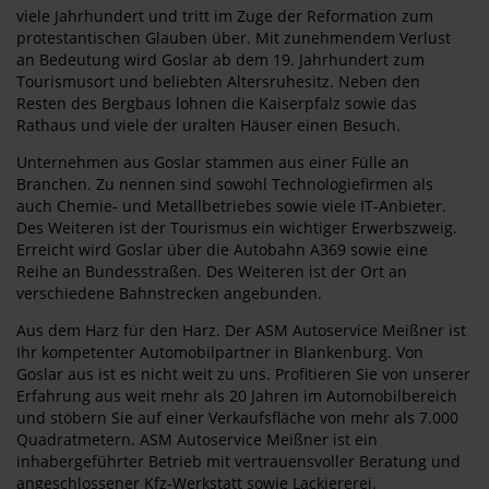
viele Jahrhundert und tritt im Zuge der Reformation zum
protestantischen Glauben über. Mit zunehmendem Verlust
an Bedeutung wird Goslar ab dem 19. Jahrhundert zum
Tourismusort und beliebten Altersruhesitz. Neben den
Resten des Bergbaus lohnen die Kaiserpfalz sowie das
Rathaus und viele der uralten Häuser einen Besuch.
Unternehmen aus Goslar stammen aus einer Fülle an
Branchen. Zu nennen sind sowohl Technologiefirmen als
auch Chemie- und Metallbetriebes sowie viele IT-Anbieter.
Des Weiteren ist der Tourismus ein wichtiger Erwerbszweig.
Erreicht wird Goslar über die Autobahn A369 sowie eine
Reihe an Bundesstraßen. Des Weiteren ist der Ort an
verschiedene Bahnstrecken angebunden.
Aus dem Harz für den Harz. Der ASM Autoservice Meißner ist
Ihr kompetenter Automobilpartner in Blankenburg. Von
Goslar aus ist es nicht weit zu uns. Profitieren Sie von unserer
Erfahrung aus weit mehr als 20 Jahren im Automobilbereich
und stöbern Sie auf einer Verkaufsfläche von mehr als 7.000
Quadratmetern. ASM Autoservice Meißner ist ein
inhabergeführter Betrieb mit vertrauensvoller Beratung und
angeschlossener Kfz-Werkstatt sowie Lackiererei.