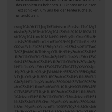
das Problem zu beheben. Du kannst uns diesen
Text schicken, um uns bei der Fehlersuche zu
unterstützen:
ewogICJuYW1lIjogIk5ldHdvcmtFcnJvciIsCiAgI
mNvbmZpZyI6IHsKICAgICJtZXRob2QiOiAiR0VUIi
wKICAgICJ1cmwiOiAiaHR0cHM6Ly9hcGkueC5ha3M
tcHJvZC5hdWRhcmlzLm5ldC92MS9jbGllbnRzLzE3
ODQvd2Vic2l0ZS12ZWhpY2xlcz93ZWJzaXRlPTVmO
TA0ZjMwNWQ1NThkMzgxYTU4MzRhMyZmaWx0ZXJbMF
1bZmllbGRdPWlzT3duJmZpbHRlclswXVt2YWx1ZV0
9dHJ1ZSZmaWx0ZXJbMV1bZmllbGRdPW1vZGVsJmZp
bHRlclsxXVt2YWx1ZV09JTVCJTdCJTIyYXVkYXJpc
19pZCUyMiUzQSUyMjVhNWNhMzE5ZDA0Y2E5MDg5ND
ViYjUxYSUyMiU3RCU1RCZmaWx0ZXJbMV1bb3BdPUl
OJmZpbHRlclsyXVtmaWVsZF09dXNhZ2VTdGF0ZSZm
aWx0ZXJbMl1bdmFsdWVdPSU1QiUyMk9ORURBWVJFR
0lTVFJBVElPTiUyMiU1RCZmaWx0ZXJbMl1bb3BdPU
lOJnNvcnRbMF1bZmllbGRdPWlzT3duJnNvcnRbMF1
bb3JkZXJdPURFU0Mmc29ydFsxXVtmaWVsZF09aXNU
b3Amc29ydFsxXVtvcmRlcl09REVTQyZzb3J0WzJdW
2ZpZWxkXT1wcmljZSZzb3J0WzJdW29yZGVyXT1BU0