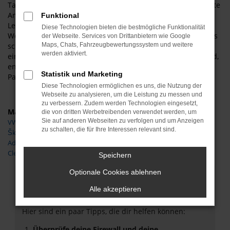
Tageszulassung für Goslar ist eine „Erfindung“, die als direkte
Antwort auf die Preisvorgaben der Automobilkonzerne ins
Funktional
Leben gerufen wurde. Neuwagen lassen sich nicht ohne
Diese Technologien bieten die bestmögliche Funktionalität
Weiteres mit Rabatten versehen, Gebrauchtwagen allerdings
der Webseite. Services von Drittanbietern wie Google
schon. Indem eine VW Polo Tageszulassung ohne einen
Maps, Chats, Fahrzeugbewertungssystem und weitere
werden aktiviert.
einzigen Kilometer in Goslar oder anderswo zugelassen wird,
entsteht ein Gebrauchtwagen mit Vorbesitzer in den
Statistik und Marketing
Papieren. Der Kilometerstand bleibt natürlich bei „0“.
Diese Technologien ermöglichen es uns, die Nutzung der
Webseite zu analysieren, um die Leistung zu messen und
zu verbessern. Zudem werden Technologien eingesetzt,
Marken
die von dritten Werbetreibenden verwendet werden, um
Sie auf anderen Webseiten zu verfolgen und um Anzeigen
VW
zu schalten, die für Ihre Interessen relevant sind.
Škoda
Adria
Clever
Speichern
Optionale Cookies ablehnen
Fehler: Network Error
Alle akzeptieren
Beim Laden ist ein Fehler aufgetreten.
Hier sind ein paar Tipps, die dir helfen können:
Überprüfe deine Firewall und deine