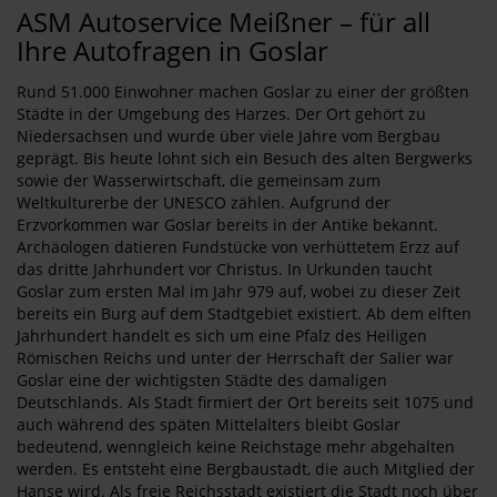
ASM Autoservice Meißner – für all
Ihre Autofragen in Goslar
Rund 51.000 Einwohner machen Goslar zu einer der größten
Städte in der Umgebung des Harzes. Der Ort gehört zu
Niedersachsen und wurde über viele Jahre vom Bergbau
geprägt. Bis heute lohnt sich ein Besuch des alten Bergwerks
sowie der Wasserwirtschaft, die gemeinsam zum
Weltkulturerbe der UNESCO zählen. Aufgrund der
Erzvorkommen war Goslar bereits in der Antike bekannt.
Archäologen datieren Fundstücke von verhüttetem Erzz auf
das dritte Jahrhundert vor Christus. In Urkunden taucht
Goslar zum ersten Mal im Jahr 979 auf, wobei zu dieser Zeit
bereits ein Burg auf dem Stadtgebiet existiert. Ab dem elften
Jahrhundert handelt es sich um eine Pfalz des Heiligen
Römischen Reichs und unter der Herrschaft der Salier war
Goslar eine der wichtigsten Städte des damaligen
Deutschlands. Als Stadt firmiert der Ort bereits seit 1075 und
auch während des späten Mittelalters bleibt Goslar
bedeutend, wenngleich keine Reichstage mehr abgehalten
werden. Es entsteht eine Bergbaustadt, die auch Mitglied der
Hanse wird. Als freie Reichsstadt existiert die Stadt noch über