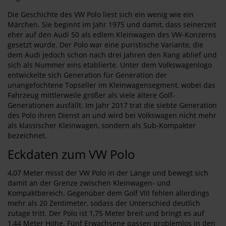
Die Geschichte des VW Polo liest sich ein wenig wie ein
Märchen. Sie beginnt im Jahr 1975 und damit, dass seinerzeit
eher auf den Audi 50 als edlem Kleinwagen des VW-Konzerns
gesetzt wurde. Der Polo war eine puristische Variante, die
dem Audi jedoch schon nach drei Jahren den Rang ablief und
sich als Nummer eins etablierte. Unter dem Volkswagenlogo
entwickelte sich Generation für Generation der
unangefochtene Topseller im Kleinwagensegment, wobei das
Fahrzeug mittlerweile größer als viele ältere Golf-
Generationen ausfällt. Im Jahr 2017 trat die siebte Generation
des Polo ihren Dienst an und wird bei Volkswagen nicht mehr
als klassischer Kleinwagen, sondern als Sub-Kompakter
bezeichnet.
Eckdaten zum VW Polo
4,07 Meter misst der VW Polo in der Länge und bewegt sich
damit an der Grenze zwischen Kleinwagen- und
Kompaktbereich. Gegenüber dem Golf VIII fehlen allerdings
mehr als 20 Zentimeter, sodass der Unterschied deutlich
zutage tritt. Der Polo ist 1,75 Meter breit und bringt es auf
1,44 Meter Höhe. Fünf Erwachsene passen problemlos in den