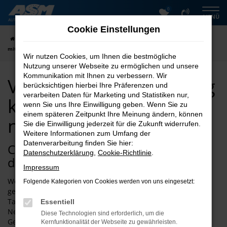
0
Zum
MENÜ
Hauptinhalt
Cookie Einstellungen
springen
Startseite
Goslar
VW
VW Polo
VW Polo Tageszulassung kaufen
mit Lieferservice nach Goslar
Wir nutzen Cookies, um Ihnen die bestmögliche
Nutzung unserer Webseite zu ermöglichen und unsere
Kommunikation mit Ihnen zu verbessern. Wir
VW Polo Tageszulassung
berücksichtigen hierbei Ihre Präferenzen und
verarbeiten Daten für Marketing und Statistiken nur,
kaufen mit Lieferservice
wenn Sie uns Ihre Einwilligung geben. Wenn Sie zu
einem späteren Zeitpunkt Ihre Meinung ändern, können
nach Goslar
Sie die Einwilligung jederzeit für die Zukunft widerrufen.
Weitere Informationen zum Umfang der
Datenverarbeitung finden Sie hier:
Cleveres Schnäppchen für Goslar –
Datenschutzerklärung
,
Cookie-Richtlinie
.
die VW Polo Tageszulassung
Impressum
Wenn Sie für Ihre Mobilität in Goslar auf Schnäppchenjagd
Folgende Kategorien von Cookies werden von uns eingesetzt:
gehen möchten, empfehlen wir Ihnen eine VW Polo
Tageszulassung. Der Vorteil besteht darin, dass Sie einen
Essentiell
Neuwagen erhalten und trotzdem nur den Preis für einen
Diese Technologien sind erforderlich, um die
Gebrauchtwagen zahlen müssen. Die VW Polo
Kernfunktionalität der Webseite zu gewährleisten.