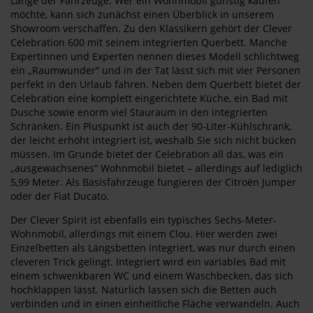
Länge der Fahrzeuge. Wer ein Wohnmobil günstig kaufen
möchte, kann sich zunächst einen Überblick in unserem
Showroom verschaffen. Zu den Klassikern gehört der Clever
Celebration 600 mit seinem integrierten Querbett. Manche
Expertinnen und Experten nennen dieses Modell schlichtweg
ein „Raumwunder“ und in der Tat lässt sich mit vier Personen
perfekt in den Urlaub fahren. Neben dem Querbett bietet der
Celebration eine komplett eingerichtete Küche, ein Bad mit
Dusche sowie enorm viel Stauraum in den integrierten
Schränken. Ein Pluspunkt ist auch der 90-Liter-Kühlschrank,
der leicht erhöht integriert ist, weshalb Sie sich nicht bücken
müssen. Im Grunde bietet der Celebration all das, was ein
„ausgewachsenes“ Wohnmobil bietet – allerdings auf lediglich
5,99 Meter. Als Basisfahrzeuge fungieren der Citroën Jumper
oder der Fiat Ducato.
Der Clever Spirit ist ebenfalls ein typisches Sechs-Meter-
Wohnmobil, allerdings mit einem Clou. Hier werden zwei
Einzelbetten als Längsbetten integriert, was nur durch einen
cleveren Trick gelingt. Integriert wird ein variables Bad mit
einem schwenkbaren WC und einem Waschbecken, das sich
hochklappen lässt. Natürlich lassen sich die Betten auch
verbinden und in einen einheitliche Fläche verwandeln. Auch