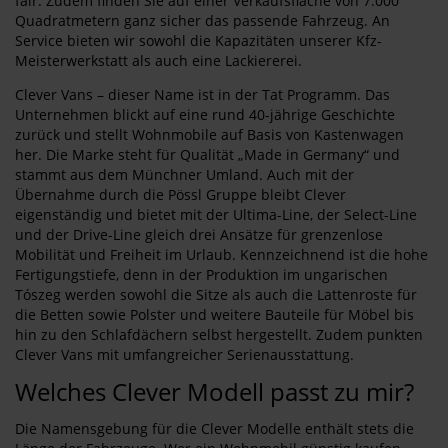
fair. Zudem finden Sie auf einer Verkaufsfläche von 7.000
Quadratmetern ganz sicher das passende Fahrzeug. An
Service bieten wir sowohl die Kapazitäten unserer Kfz-
Meisterwerkstatt als auch eine Lackiererei.
Clever Vans – dieser Name ist in der Tat Programm. Das
Unternehmen blickt auf eine rund 40-jährige Geschichte
zurück und stellt Wohnmobile auf Basis von Kastenwagen
her. Die Marke steht für Qualität „Made in Germany“ und
stammt aus dem Münchner Umland. Auch mit der
Übernahme durch die Pössl Gruppe bleibt Clever
eigenständig und bietet mit der Ultima-Line, der Select-Line
und der Drive-Line gleich drei Ansätze für grenzenlose
Mobilität und Freiheit im Urlaub. Kennzeichnend ist die hohe
Fertigungstiefe, denn in der Produktion im ungarischen
Tószeg werden sowohl die Sitze als auch die Lattenroste für
die Betten sowie Polster und weitere Bauteile für Möbel bis
hin zu den Schlafdächern selbst hergestellt. Zudem punkten
Clever Vans mit umfangreicher Serienausstattung.
Welches Clever Modell passt zu mir?
Die Namensgebung für die Clever Modelle enthält stets die