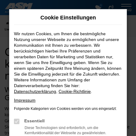
0
Zum
MENÜ
Hauptinhalt
Cookie Einstellungen
springen
Startseite
Helmstedt
Clever
Clever Gebrauchtwagen kaufen mit
Lieferservice nach Helmstedt
Wir nutzen Cookies, um Ihnen die bestmögliche
Nutzung unserer Webseite zu ermöglichen und unsere
Kommunikation mit Ihnen zu verbessern. Wir
Clever Gebrauchtwagen
berücksichtigen hierbei Ihre Präferenzen und
verarbeiten Daten für Marketing und Statistiken nur,
kaufen mit Lieferservice
wenn Sie uns Ihre Einwilligung geben. Wenn Sie zu
einem späteren Zeitpunkt Ihre Meinung ändern, können
nach Helmstedt
Sie die Einwilligung jederzeit für die Zukunft widerrufen.
Weitere Informationen zum Umfang der
Datenverarbeitung finden Sie hier:
Wie wäre es mit einem Clever
Datenschutzerklärung
,
Cookie-Richtlinie
.
Gebrauchtwagen für Helmstedt?
Impressum
Wer Qualität mit einem unschlagbar günstigen Preis
Folgende Kategorien von Cookies werden von uns eingesetzt:
kombinieren möchte, landet schnell bei einem Clever
Gebrauchtwagen. Für Helmstedt und Umgebung erwerben
Essentiell
Sie ein rundum geeignetes Fahrzeug, das Sie über viele Jahre
Diese Technologien sind erforderlich, um die
treu begleiten wird. Ein Pluspunkt von Clever
Kernfunktionalität der Webseite zu gewährleisten.