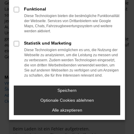
Gebrauchtwagen ist das exzellente Image des Herstellers. Die
Langlebigkeit der Fahrzeuge und deren gute Verarbeitung ist
Funktional
sowohl in Helmstedt als auch anderswo bekannt und hält
Diese Technologien bieten die bestmögliche Funktionalität
jedem Vergleich stand. Hinzu kommt, dass Sie beim
der Webseite. Services von Drittanbietern wie Google
Autoservice Meißner mit Vertrauen kaufen. Unser
Maps, Chats, Fahrzeugbewertungssystem und weitere
werden aktiviert.
Unternehmen existiert seit 1997 und wird vom Inhaber
geführt. Wenn Sie aus Helmstedt zu uns kommen, werden Sie
Statistik und Marketing
auf Wunsch vom Chef persönlich bedient und dürfen sich auf
einen rundum gepflegten und einwandfreien Clever
Diese Technologien ermöglichen es uns, die Nutzung der
Webseite zu analysieren, um die Leistung zu messen und
Gebrauchtwagen freuen.
zu verbessern. Zudem werden Technologien eingesetzt,
die von dritten Werbetreibenden verwendet werden, um
Sie auf anderen Webseiten zu verfolgen und um Anzeigen
zu schalten, die für Ihre Interessen relevant sind.
Marken
VW
Škoda
Speichern
Adria
Optionale Cookies ablehnen
Clever
Alle akzeptieren
Fehler: Network Error
Beim Laden ist ein Fehler aufgetreten.