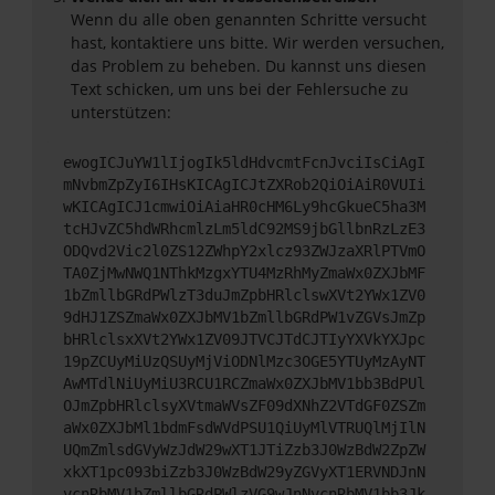
Wenn du alle oben genannten Schritte versucht
hast, kontaktiere uns bitte. Wir werden versuchen,
das Problem zu beheben. Du kannst uns diesen
Text schicken, um uns bei der Fehlersuche zu
unterstützen:
ewogICJuYW1lIjogIk5ldHdvcmtFcnJvciIsCiAgI
mNvbmZpZyI6IHsKICAgICJtZXRob2QiOiAiR0VUIi
wKICAgICJ1cmwiOiAiaHR0cHM6Ly9hcGkueC5ha3M
tcHJvZC5hdWRhcmlzLm5ldC92MS9jbGllbnRzLzE3
ODQvd2Vic2l0ZS12ZWhpY2xlcz93ZWJzaXRlPTVmO
TA0ZjMwNWQ1NThkMzgxYTU4MzRhMyZmaWx0ZXJbMF
1bZmllbGRdPWlzT3duJmZpbHRlclswXVt2YWx1ZV0
9dHJ1ZSZmaWx0ZXJbMV1bZmllbGRdPW1vZGVsJmZp
bHRlclsxXVt2YWx1ZV09JTVCJTdCJTIyYXVkYXJpc
19pZCUyMiUzQSUyMjViODNlMzc3OGE5YTUyMzAyNT
AwMTdlNiUyMiU3RCU1RCZmaWx0ZXJbMV1bb3BdPUl
OJmZpbHRlclsyXVtmaWVsZF09dXNhZ2VTdGF0ZSZm
aWx0ZXJbMl1bdmFsdWVdPSU1QiUyMlVTRUQlMjIlN
UQmZmlsdGVyWzJdW29wXT1JTiZzb3J0WzBdW2ZpZW
xkXT1pc093biZzb3J0WzBdW29yZGVyXT1ERVNDJnN
vcnRbMV1bZmllbGRdPWlzVG9wJnNvcnRbMV1bb3Jk