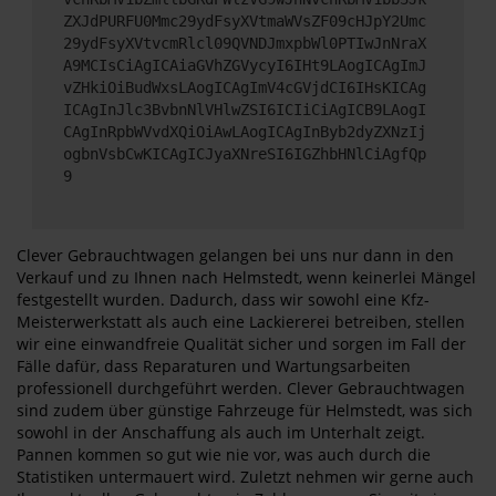
ZXJdPURFU0Mmc29ydFsyXVtmaWVsZF09cHJpY2Umc
29ydFsyXVtvcmRlcl09QVNDJmxpbWl0PTIwJnNraX
A9MCIsCiAgICAiaGVhZGVycyI6IHt9LAogICAgImJ
vZHkiOiBudWxsLAogICAgImV4cGVjdCI6IHsKICAg
ICAgInJlc3BvbnNlVHlwZSI6ICIiCiAgICB9LAogI
CAgInRpbWVvdXQiOiAwLAogICAgInByb2dyZXNzIj
ogbnVsbCwKICAgICJyaXNreSI6IGZhbHNlCiAgfQp
9
Clever Gebrauchtwagen gelangen bei uns nur dann in den
Verkauf und zu Ihnen nach Helmstedt, wenn keinerlei Mängel
festgestellt wurden. Dadurch, dass wir sowohl eine Kfz-
Meisterwerkstatt als auch eine Lackiererei betreiben, stellen
wir eine einwandfreie Qualität sicher und sorgen im Fall der
Fälle dafür, dass Reparaturen und Wartungsarbeiten
professionell durchgeführt werden. Clever Gebrauchtwagen
sind zudem über günstige Fahrzeuge für Helmstedt, was sich
sowohl in der Anschaffung als auch im Unterhalt zeigt.
Pannen kommen so gut wie nie vor, was auch durch die
Statistiken untermauert wird. Zuletzt nehmen wir gerne auch