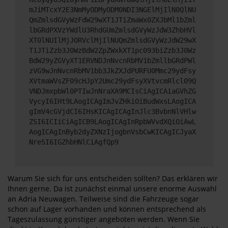
mJiMTcxY2E3NmMyODMyODM0NDI3NGElMjIlN0QlNU
QmZmlsdGVyWzFdW29wXT1JTiZmaWx0ZXJbMl1bZml
lbGRdPXVzYWdlU3RhdGUmZmlsdGVyWzJdW3ZhbHVl
XT0lNUIlMjJORVclMjIlNUQmZmlsdGVyWzJdW29wX
T1JTiZzb3J0WzBdW2ZpZWxkXT1pc093biZzb3J0Wz
BdW29yZGVyXT1ERVNDJnNvcnRbMV1bZmllbGRdPWl
zVG9wJnNvcnRbMV1bb3JkZXJdPURFU0Mmc29ydFsy
XVtmaWVsZF09cHJpY2Umc29ydFsyXVtvcmRlcl09Q
VNDJmxpbWl0PTIwJnNraXA9MCIsCiAgICAiaGVhZG
VycyI6IHt9LAogICAgImJvZHkiOiBudWxsLAogICA
gImV4cGVjdCI6IHsKICAgICAgInJlc3BvbnNlVHlw
ZSI6ICIiCiAgICB9LAogICAgInRpbWVvdXQiOiAwL
AogICAgInByb2dyZXNzIjogbnVsbCwKICAgICJyaX
NreSI6IGZhbHNlCiAgfQp9
Warum Sie sich für uns entscheiden sollten? Das erklären wir
Ihnen gerne. Da ist zunächst einmal unsere enorme Auswahl
an Adria Neuwagen. Teilweise sind die Fahrzeuge sogar
schon auf Lager vorhanden und können entsprechend als
Tageszulassung günstiger angeboten werden. Wenn Sie