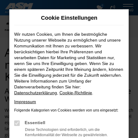
0
Zum
MENÜ
Hauptinhalt
Cookie Einstellungen
springen
Startseite
Kassel
Adria
Adria Neuwagen kaufen mit Lieferservice
nach Kassel
Wir nutzen Cookies, um Ihnen die bestmögliche
Nutzung unserer Webseite zu ermöglichen und unsere
Kommunikation mit Ihnen zu verbessern. Wir
Adria Neuwagen kaufen
berücksichtigen hierbei Ihre Präferenzen und
verarbeiten Daten für Marketing und Statistiken nur,
mit Lieferservice nach
wenn Sie uns Ihre Einwilligung geben. Wenn Sie zu
einem späteren Zeitpunkt Ihre Meinung ändern, können
Kassel
Sie die Einwilligung jederzeit für die Zukunft widerrufen.
Weitere Informationen zum Umfang der
Datenverarbeitung finden Sie hier:
Adria Neuwagen – die vielleicht beste
Datenschutzerklärung
,
Cookie-Richtlinie
.
Wahl für Kassel
Impressum
Wer behauptet, dass ein Adria Neuwagen kaum erschwinglich
Folgende Kategorien von Cookies werden von uns eingesetzt:
wäre, der liegt schlichtweg falsch. Für Ihre Mobilität in Kassel
eignen sich die Fahrzeuge dieses Herstellers perfekt und
Essentiell
lassen sich zudem durch eine Finanzierung deutlich
Diese Technologien sind erforderlich, um die
günstiger anbieten. Der Vorteil, den ein Adria Neuwagen für
Kernfunktionalität der Webseite zu gewährleisten.