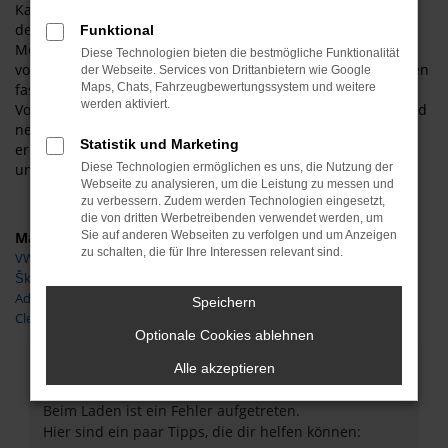
Kassel gegenüber einem gebrauchten Modell bietet, liegt in
der Ausstattung. Sicher haben Sie schon von den aktuellen
Funktional
Modellgenerationen gehört oder darüber gelesen. Auch wir
Diese Technologien bieten die bestmögliche Funktionalität
vom Autoservice Meißner sind von der Fülle an Möglichkeiten
der Webseite. Services von Drittanbietern wie Google
fasziniert und empfehlen Adria Neuwagen für Kassel ohne
Maps, Chats, Fahrzeugbewertungssystem und weitere
werden aktiviert.
Vorbehalte. Gerne kommen wir Ihnen preislich entgegen und
nehmen zudem Ihren Gebrauchtwagen in Zahlung. Zudem
Statistik und Marketing
erhalten Sie bei uns Adria Neuwagen auch als EU-Importe
und somit deutlich günstiger.
Diese Technologien ermöglichen es uns, die Nutzung der
Webseite zu analysieren, um die Leistung zu messen und
zu verbessern. Zudem werden Technologien eingesetzt,
die von dritten Werbetreibenden verwendet werden, um
Marken
Sie auf anderen Webseiten zu verfolgen und um Anzeigen
zu schalten, die für Ihre Interessen relevant sind.
VW
Škoda
Adria
Speichern
Clever
Optionale Cookies ablehnen
Fehler: Network Error
Alle akzeptieren
Beim Laden ist ein Fehler aufgetreten.
Hier sind ein paar Tipps, die dir helfen können: