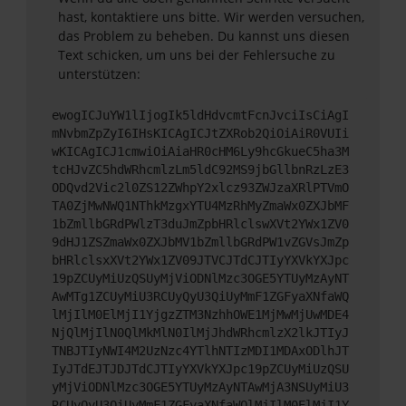
hast, kontaktiere uns bitte. Wir werden versuchen,
das Problem zu beheben. Du kannst uns diesen
Text schicken, um uns bei der Fehlersuche zu
unterstützen:
ewogICJuYW1lIjogIk5ldHdvcmtFcnJvciIsCiAgI
mNvbmZpZyI6IHsKICAgICJtZXRob2QiOiAiR0VUIi
wKICAgICJ1cmwiOiAiaHR0cHM6Ly9hcGkueC5ha3M
tcHJvZC5hdWRhcmlzLm5ldC92MS9jbGllbnRzLzE3
ODQvd2Vic2l0ZS12ZWhpY2xlcz93ZWJzaXRlPTVmO
TA0ZjMwNWQ1NThkMzgxYTU4MzRhMyZmaWx0ZXJbMF
1bZmllbGRdPWlzT3duJmZpbHRlclswXVt2YWx1ZV0
9dHJ1ZSZmaWx0ZXJbMV1bZmllbGRdPW1vZGVsJmZp
bHRlclsxXVt2YWx1ZV09JTVCJTdCJTIyYXVkYXJpc
19pZCUyMiUzQSUyMjViODNlMzc3OGE5YTUyMzAyNT
AwMTg1ZCUyMiU3RCUyQyU3QiUyMmF1ZGFyaXNfaWQ
lMjIlM0ElMjI1YjgzZTM3NzhhOWE1MjMwMjUwMDE4
NjQlMjIlN0QlMkMlN0IlMjJhdWRhcmlzX2lkJTIyJ
TNBJTIyNWI4M2UzNzc4YTlhNTIzMDI1MDAxODlhJT
IyJTdEJTJDJTdCJTIyYXVkYXJpc19pZCUyMiUzQSU
yMjViODNlMzc3OGE5YTUyMzAyNTAwMjA3NSUyMiU3
RCUyQyU3QiUyMmF1ZGFyaXNfaWQlMjIlM0ElMjI1Y