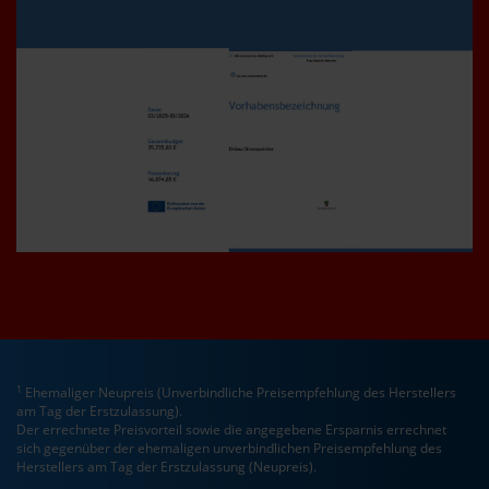
1
Ehemaliger Neupreis (Unverbindliche Preisempfehlung des Herstellers
am Tag der Erstzulassung).
Der errechnete Preisvorteil sowie die angegebene Ersparnis errechnet
sich gegenüber der ehemaligen unverbindlichen Preisempfehlung des
Herstellers am Tag der Erstzulassung (Neupreis).