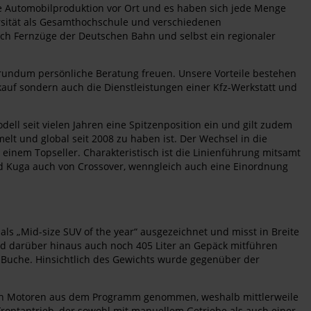
e Automobilproduktion vor Ort und es haben sich jede Menge
ersität als Gesamthochschule und verschiedenen
uch Fernzüge der Deutschen Bahn und selbst ein regionaler
 rundum persönliche Beratung freuen. Unsere Vorteile bestehen
kauf sondern auch die Dienstleistungen einer Kfz-Werkstatt und
ll seit vielen Jahren eine Spitzenposition ein und gilt zudem
lt und global seit 2008 zu haben ist. Der Wechsel in die
 einem Topseller. Charakteristisch ist die Linienführung mitsamt
ord Kuga auch von Crossover, wenngleich auch eine Einordnung
als „Mid-size SUV of the year“ ausgezeichnet und misst in Breite
nd darüber hinaus auch noch 405 Liter an Gepäck mitführen
u Buche. Hinsichtlich des Gewichts wurde gegenüber der
ach Motoren aus dem Programm genommen, weshalb mittlerweile
Frontantrieb, der sowohl mit manuellem Getriebe als auch einer