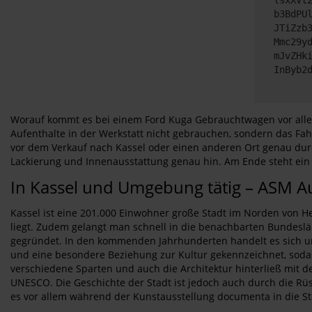
b3BdPU
JTiZzb
Mmc29y
mJvZHk
InByb2
Worauf kommt es bei einem Ford Kuga Gebrauchtwagen vor allem 
Aufenthalte in der Werkstatt nicht gebrauchen, sondern das Fah
vor dem Verkauf nach Kassel oder einen anderen Ort genau durch
Lackierung und Innenausstattung genau hin. Am Ende steht ein 
In Kassel und Umgebung tätig – ASM A
Kassel ist eine 201.000 Einwohner große Stadt im Norden von H
liegt. Zudem gelangt man schnell in die benachbarten Bundeslän
gegründet. In den kommenden Jahrhunderten handelt es sich um 
und eine besondere Beziehung zur Kultur gekennzeichnet, sodas
verschiedene Sparten und auch die Architektur hinterließ mit
UNESCO. Die Geschichte der Stadt ist jedoch auch durch die Rüs
es vor allem während der Kunstausstellung documenta in die S