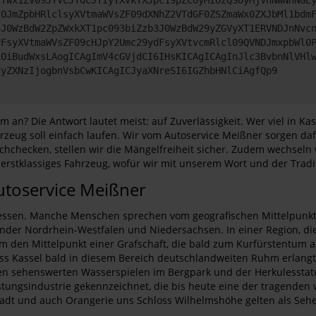
lOJmZpbHRlclsyXVtmaWVsZF09dXNhZ2VTdGF0ZSZmaWx0ZXJbMl1bdm
3J0WzBdW2ZpZWxkXT1pc093biZzb3J0WzBdW29yZGVyXT1ERVNDJnNvc
dFsyXVtmaWVsZF09cHJpY2Umc29ydFsyXVtvcmRlcl09QVNDJmxpbWl0
iOiBudWxsLAogICAgImV4cGVjdCI6IHsKICAgICAgInJlc3BvbnNlVHl
dyZXNzIjogbnVsbCwKICAgICJyaXNreSI6IGZhbHNlCiAgfQp9
an? Die Antwort lautet meist: auf Zuverlässigkeit. Wer viel in 
rzeug soll einfach laufen. Wir vom Autoservice Meißner sorgen da
checken, stellen wir die Mängelfreiheit sicher. Zudem wechseln w
erstklassiges Fahrzeug, wofür wir mit unserem Wort und der Tradi
utoservice Meißner
essen. Manche Menschen sprechen vom geografischen Mittelpunkt De
der Nordrhein-Westfalen und Niedersachsen. In einer Region, die b
den Mittelpunkt einer Grafschaft, die bald zum Kurfürstentum au
s Kassel bald in diesem Bereich deutschlandweiten Ruhm erlangt. 
 den sehenswerten Wasserspielen im Bergpark und der Herkulesstat
tungsindustrie gekennzeichnet, die bis heute eine der tragenden 
tadt und auch Orangerie uns Schloss Wilhelmshöhe gelten als Seh