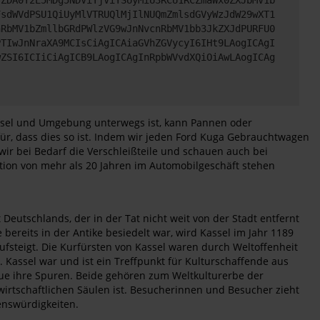
FsdWVdPSU1QiUyMlVTRUQlMjIlNUQmZmlsdGVyWzJdW29wXT1
nRbMV1bZmllbGRdPWlzVG9wJnNvcnRbMV1bb3JkZXJdPURFU0
PTIwJnNraXA9MCIsCiAgICAiaGVhZGVycyI6IHt9LAogICAgI
wZSI6ICIiCiAgICB9LAogICAgInRpbWVvdXQiOiAwLAogICAg
Kassel und Umgebung unterwegs ist, kann Pannen oder
für, dass dies so ist. Indem wir jeden Ford Kuga Gebrauchtwagen
ir bei Bedarf die Verschleißteile und schauen auch bei
tion von mehr als 20 Jahren im Automobilgeschäft stehen
utschlands, der in der Tat nicht weit von der Stadt entfernt
ereits in der Antike besiedelt war, wird Kassel im Jahr 1189
fsteigt. Die Kurfürsten von Kassel waren durch Weltoffenheit
Kassel war und ist ein Treffpunkt für Kulturschaffende aus
ue ihre Spuren. Beide gehören zum Weltkulturerbe der
wirtschaftlichen Säulen ist. Besucherinnen und Besucher zieht
enswürdigkeiten.