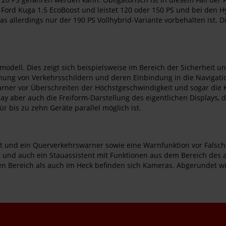
 Ford Kuga 1.5 EcoBoost und leistet 120 oder 150 PS und bei den 
as allerdings nur der 190 PS Vollhybrid-Variante vorbehalten ist. 
modell. Dies zeigt sich beispielsweise im Bereich der Sicherheit u
ng von Verkehrsschildern und deren Einbindung in die Navigation i
 Warner vor Überschreiten der Höchstgeschwindigkeit und sogar di
splay aber auch die Freiform-Darstellung des eigentlichen Displays
r bis zu zehn Geräte parallel möglich ist.
nt und ein Querverkehrswarner sowie eine Warnfunktion vor Falsch
und auch ein Stauassistent mit Funktionen aus dem Bereich des 
en Bereich als auch im Heck befinden sich Kameras. Abgerundet wi