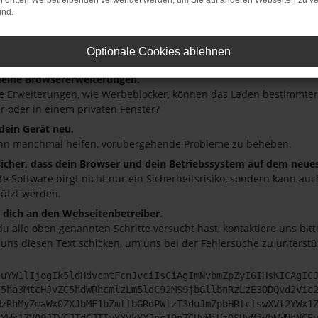
on dritten Werbetreibenden verwendet werden, um Sie auf anderen Webseiten zu ve
 ist ein Fehler aufgetreten.
ind.
ein paar Tipps, die dir helfen können:
üfe deine Firewall und deine Internetverbindung.
Optionale Cookies ablehnen
andere Webseiten, zum Beispiel deine Suchmaschine?
deine Browsererweiterungen.
 Erweiterungen, wie Werbeblocker, können das Laden bestimmter S
r oder in einem privaten Fenster?
 dein Gerät neu.
nn manchmal helfen, vorübergehende Probleme zu beheben.
 sicher, dass dein Browser und dein Betriebssystem auf dem neue
ete Software birgt nicht nur ein Sicherheitsrisiko, sondern kann a
tützt werden.
dich an den Webseitenbetreiber.
u alle oben genannten Schritte versucht hast, kontaktiere uns bi
 uns diesen Text schicken, um uns bei der Fehlersuche zu unterstü
JuYW1lIjogIk5ldHdvcmtFcnJvciIsCiAgImNvbmZpZyI6IHsKICAgIC
C5ha3MtcHJvZC5hdWRhcmlzLm5ldC92MS9jbGllbnRzLzE3ODQvd2Vic
MzRhMyZmaWx0ZXJbMF1bZmllbGRdPWlzT3duJmZpbHRlclswXVt2YWx1
2YWx1ZV09JTVCJTdCJTIyYXVkYXJpc19pZCUyMiUzQSUyMjVhNWNhNGE