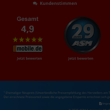
Kundenstimmen
Jetzt bewerten
Jetzt bewerten
1
Ehemaliger Neupreis (Unverbindliche Preisempfehlung des Herstellers am T
Der errechnete Preisvorteil sowie die angegebene Ersparnis errechnet sich 
Impr