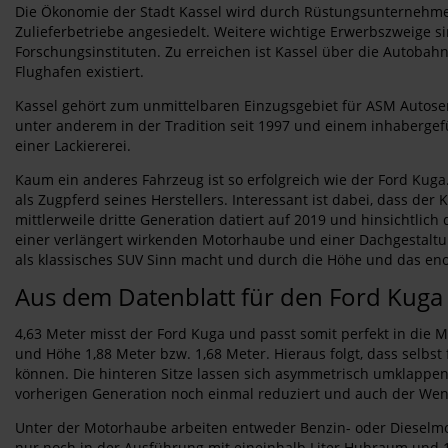
Die Ökonomie der Stadt Kassel wird durch Rüstungsunternehme
Zulieferbetriebe angesiedelt. Weitere wichtige Erwerbszweige s
Forschungsinstituten. Zu erreichen ist Kassel über die Autobah
Flughafen existiert.
Kassel gehört zum unmittelbaren Einzugsgebiet für ASM Autoser
unter anderem in der Tradition seit 1997 und einem inhabergef
einer Lackiererei.
Kaum ein anderes Fahrzeug ist so erfolgreich wie der Ford Kug
als Zugpferd seines Herstellers. Interessant ist dabei, dass d
mittlerweile dritte Generation datiert auf 2019 und hinsichtlic
einer verlängert wirkenden Motorhaube und einer Dachgestaltun
als klassisches SUV Sinn macht und durch die Höhe und das eno
Aus dem Datenblatt für den Ford Kuga
4,63 Meter misst der Ford Kuga und passt somit perfekt in die M
und Höhe 1,88 Meter bzw. 1,68 Meter. Hieraus folgt, dass selb
können. Die hinteren Sitze lassen sich asymmetrisch umklappen 
vorherigen Generation noch einmal reduziert und auch der Wende
Unter der Motorhaube arbeiten entweder Benzin- oder Diesel
nur noch in der Ausführung mit eineinhalb Liter Hubraum und 12