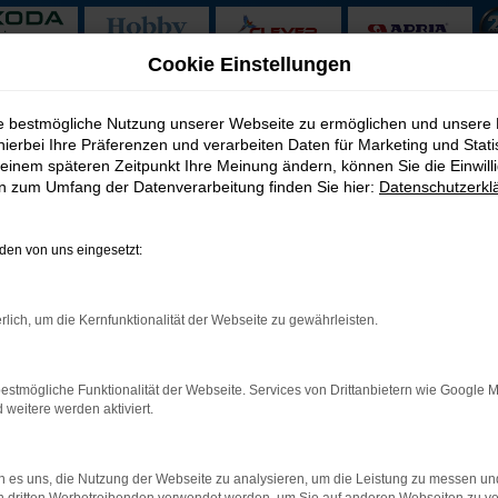
Cookie Einstellungen
mit Lieferservice nach Kassel
ie bestmögliche Nutzung unserer Webseite zu ermöglichen und unsere
hierbei Ihre Präferenzen und verarbeiten Daten für Marketing und Stati
 kaufen mit Lieferservice
einem späteren Zeitpunkt Ihre Meinung ändern, können Sie die Einwillig
en zum Umfang der Datenverarbeitung finden Sie hier:
Datenschutzerkl
– weit mehr als ein Kompromiss
en von uns eingesetzt:
den der Geldersparnis erwirbt, verkennt die besondere Qualität di
ahre auf dem sprichwörtlichen „Buckel“ kaum etwas ausmachen. M
ssistenzsysteme zu verzichten. Der Hersteller war in vielen techni
rlich, um die Kernfunktionalität der Webseite zu gewährleisten.
bei jedem Ford Kuga Gebrauchtwagen für Kassel weit entgegen un
estmögliche Funktionalität der Webseite. Services von Drittanbietern wie Google 
eitere werden aktiviert.
: Network Error
 es uns, die Nutzung der Webseite zu analysieren, um die Leistung zu messen u