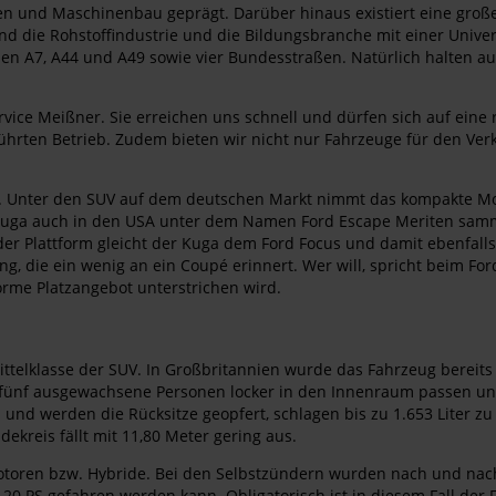
n und Maschinenbau geprägt. Darüber hinaus existiert eine groß
ind die Rohstoffindustrie und die Bildungsbranche mit einer Univ
nen A7, A44 und A49 sowie vier Bundesstraßen. Natürlich halten a
vice Meißner. Sie erreichen uns schnell und dürfen sich auf eine
ührten Betrieb. Zudem bieten wir nicht nur Fahrzeuge für den Ver
a. Unter den SUV auf dem deutschen Markt nimmt das kompakte Mode
er Kuga auch in den USA unter dem Namen Ford Escape Meriten samme
h der Plattform gleicht der Kuga dem Ford Focus und damit ebenfalls
g, die ein wenig an ein Coupé erinnert. Wer will, spricht beim F
rme Platzangebot unterstrichen wird.
ittelklasse der SUV. In Großbritannien wurde das Fahrzeug bereits 
st fünf ausgewachsene Personen locker in den Innenraum passen u
und werden die Rücksitze geopfert, schlagen bis zu 1.653 Liter z
kreis fällt mit 11,80 Meter gering aus.
motoren bzw. Hybride. Bei den Selbstzündern wurden nach und n
0 PS gefahren werden kann. Obligatorisch ist in diesem Fall der 