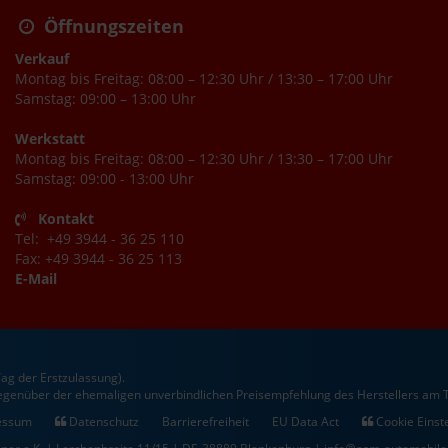
Öffnungszeiten
Verkauf
Montag bis Freitag: 08:00 – 12:30 Uhr / 13:30 – 17:00 Uhr
Samstag: 09:00 – 13:00 Uhr
Werkstatt
Montag bis Freitag: 08:00 – 12:30 Uhr / 13:30 – 17:00 Uhr
Samstag: 09:00 - 13:00 Uhr
Kontakt
Tel: +49 3944 - 36 25 110
Fax: +49 3944 - 36 25 113
E-Mail
ag der Erstzulassung).
gegenüber der ehemaligen unverbindlichen Preisempfehlung des Herstellers am T
essum
Datenschutz
Barrierefreiheit
EU Data Act
Cookie Einst