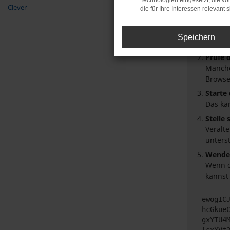
Technologien eingesetzt, die v
Beim Laden
Clever
die für Ihre Interessen relevant s
Hier sind 
Überpr
Speichern
Laden 
Prüfe 
Manche
Browse
Starte
Das ka
Stelle
Veralt
unters
Wende 
Wenn d
kannst
ewogIC
hcGkue
gxYTU4
lsxXVt