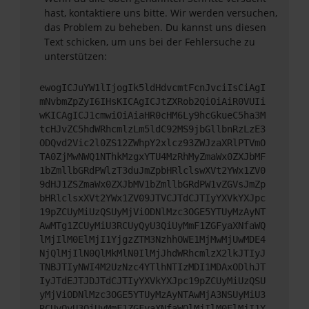
hast, kontaktiere uns bitte. Wir werden versuchen,
das Problem zu beheben. Du kannst uns diesen
Text schicken, um uns bei der Fehlersuche zu
unterstützen:
ewogICJuYW1lIjogIk5ldHdvcmtFcnJvciIsCiAgI
mNvbmZpZyI6IHsKICAgICJtZXRob2QiOiAiR0VUIi
wKICAgICJ1cmwiOiAiaHR0cHM6Ly9hcGkueC5ha3M
tcHJvZC5hdWRhcmlzLm5ldC92MS9jbGllbnRzLzE3
ODQvd2Vic2l0ZS12ZWhpY2xlcz93ZWJzaXRlPTVmO
TA0ZjMwNWQ1NThkMzgxYTU4MzRhMyZmaWx0ZXJbMF
1bZmllbGRdPWlzT3duJmZpbHRlclswXVt2YWx1ZV0
9dHJ1ZSZmaWx0ZXJbMV1bZmllbGRdPW1vZGVsJmZp
bHRlclsxXVt2YWx1ZV09JTVCJTdCJTIyYXVkYXJpc
19pZCUyMiUzQSUyMjViODNlMzc3OGE5YTUyMzAyNT
AwMTg1ZCUyMiU3RCUyQyU3QiUyMmF1ZGFyaXNfaWQ
lMjIlM0ElMjI1YjgzZTM3NzhhOWE1MjMwMjUwMDE4
NjQlMjIlN0QlMkMlN0IlMjJhdWRhcmlzX2lkJTIyJ
TNBJTIyNWI4M2UzNzc4YTlhNTIzMDI1MDAxODlhJT
IyJTdEJTJDJTdCJTIyYXVkYXJpc19pZCUyMiUzQSU
yMjViODNlMzc3OGE5YTUyMzAyNTAwMjA3NSUyMiU3
RCUyQyU3QiUyMmF1ZGFyaXNfaWQlMjIlM0ElMjI1Y