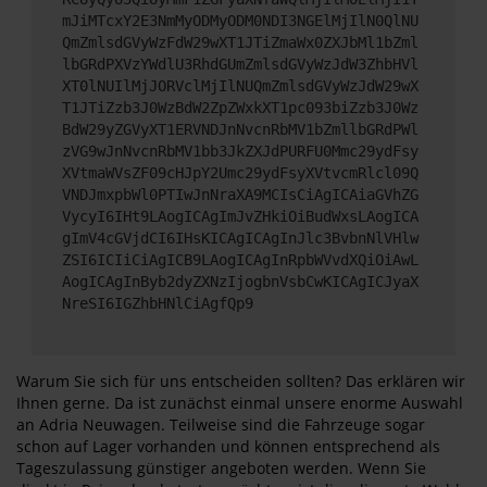
mJiMTcxY2E3NmMyODMyODM0NDI3NGElMjIlN0QlNU
QmZmlsdGVyWzFdW29wXT1JTiZmaWx0ZXJbMl1bZml
lbGRdPXVzYWdlU3RhdGUmZmlsdGVyWzJdW3ZhbHVl
XT0lNUIlMjJORVclMjIlNUQmZmlsdGVyWzJdW29wX
T1JTiZzb3J0WzBdW2ZpZWxkXT1pc093biZzb3J0Wz
BdW29yZGVyXT1ERVNDJnNvcnRbMV1bZmllbGRdPWl
zVG9wJnNvcnRbMV1bb3JkZXJdPURFU0Mmc29ydFsy
XVtmaWVsZF09cHJpY2Umc29ydFsyXVtvcmRlcl09Q
VNDJmxpbWl0PTIwJnNraXA9MCIsCiAgICAiaGVhZG
VycyI6IHt9LAogICAgImJvZHkiOiBudWxsLAogICA
gImV4cGVjdCI6IHsKICAgICAgInJlc3BvbnNlVHlw
ZSI6ICIiCiAgICB9LAogICAgInRpbWVvdXQiOiAwL
AogICAgInByb2dyZXNzIjogbnVsbCwKICAgICJyaX
NreSI6IGZhbHNlCiAgfQp9
Warum Sie sich für uns entscheiden sollten? Das erklären wir
Ihnen gerne. Da ist zunächst einmal unsere enorme Auswahl
an Adria Neuwagen. Teilweise sind die Fahrzeuge sogar
schon auf Lager vorhanden und können entsprechend als
Tageszulassung günstiger angeboten werden. Wenn Sie