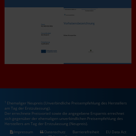
1
Ehemaliger Neupreis (Unverbindliche Preisempfehlung des Herstellers
am Tag der Erstzulassung).
Der errechnete Preisvorteil sowie die angegebene Ersparnis errechnet
sich gegenüber der ehemaligen unverbindlichen Preisempfehlung des
Herstellers am Tag der Erstzulassung (Neupreis).
Impressum
Datenschutz
Barrierefreiheit
EU Data Act