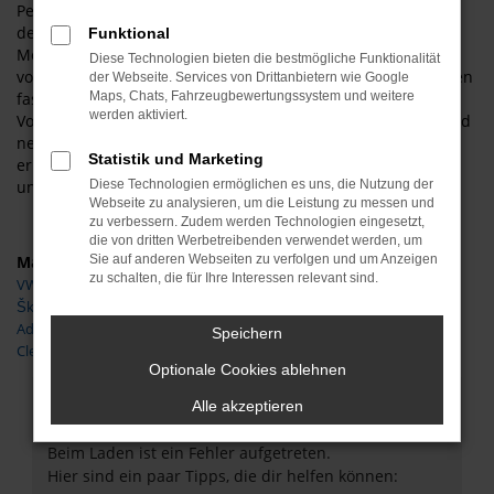
Peine gegenüber einem gebrauchten Modell bietet, liegt in
der Ausstattung. Sicher haben Sie schon von den aktuellen
Funktional
Modellgenerationen gehört oder darüber gelesen. Auch wir
Diese Technologien bieten die bestmögliche Funktionalität
vom Autoservice Meißner sind von der Fülle an Möglichkeiten
der Webseite. Services von Drittanbietern wie Google
fasziniert und empfehlen Adria Neuwagen für Peine ohne
Maps, Chats, Fahrzeugbewertungssystem und weitere
werden aktiviert.
Vorbehalte. Gerne kommen wir Ihnen preislich entgegen und
nehmen zudem Ihren Gebrauchtwagen in Zahlung. Zudem
Statistik und Marketing
erhalten Sie bei uns Adria Neuwagen auch als EU-Importe
und somit deutlich günstiger.
Diese Technologien ermöglichen es uns, die Nutzung der
Webseite zu analysieren, um die Leistung zu messen und
zu verbessern. Zudem werden Technologien eingesetzt,
die von dritten Werbetreibenden verwendet werden, um
Marken
Sie auf anderen Webseiten zu verfolgen und um Anzeigen
zu schalten, die für Ihre Interessen relevant sind.
VW
Škoda
Adria
Speichern
Clever
Optionale Cookies ablehnen
Fehler: Network Error
Alle akzeptieren
Beim Laden ist ein Fehler aufgetreten.
Hier sind ein paar Tipps, die dir helfen können: