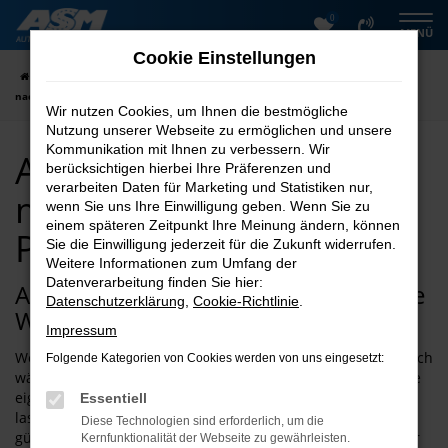
0
Zum
MENÜ
Hauptinhalt
Cookie Einstellungen
springen
Startseite
Peine
Adria
Adria Neuwagen kaufen mit Lieferservice
nach Peine
Wir nutzen Cookies, um Ihnen die bestmögliche
Nutzung unserer Webseite zu ermöglichen und unsere
Kommunikation mit Ihnen zu verbessern. Wir
Adria Neuwagen kaufen
berücksichtigen hierbei Ihre Präferenzen und
verarbeiten Daten für Marketing und Statistiken nur,
mit Lieferservice nach
wenn Sie uns Ihre Einwilligung geben. Wenn Sie zu
einem späteren Zeitpunkt Ihre Meinung ändern, können
Peine
Sie die Einwilligung jederzeit für die Zukunft widerrufen.
Weitere Informationen zum Umfang der
Datenverarbeitung finden Sie hier:
Adria Neuwagen – die vielleicht beste
Datenschutzerklärung
,
Cookie-Richtlinie
.
Wahl für Peine
Impressum
Wer behauptet, dass ein Adria Neuwagen kaum erschwinglich
Folgende Kategorien von Cookies werden von uns eingesetzt:
wäre, der liegt schlichtweg falsch. Für Ihre Mobilität in Peine
eignen sich die Fahrzeuge dieses Herstellers perfekt und
Essentiell
lassen sich zudem durch eine Finanzierung deutlich
Diese Technologien sind erforderlich, um die
günstiger anbieten. Der Vorteil, den ein Adria Neuwagen für
Kernfunktionalität der Webseite zu gewährleisten.