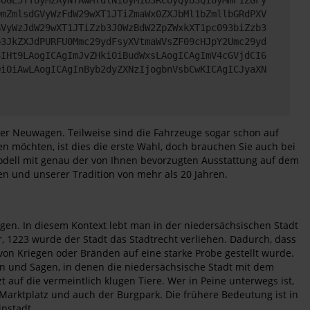
QmZmlsdGVyWzFdW29wXT1JTiZmaWx0ZXJbMl1bZmllbGRdPXV
GVyWzJdW29wXT1JTiZzb3J0WzBdW2ZpZWxkXT1pc093biZzb3
b3JkZXJdPURFU0Mmc29ydFsyXVtmaWVsZF09cHJpY2Umc29yd
6IHt9LAogICAgImJvZHkiOiBudWxsLAogICAgImV4cGVjdCI6
QiOiAwLAogICAgInByb2dyZXNzIjogbnVsbCwKICAgICJyaXN
ver Neuwagen. Teilweise sind die Fahrzeuge sogar schon auf
 möchten, ist dies die erste Wahl, doch brauchen Sie auch bei
dell mit genau der von Ihnen bevorzugten Ausstattung auf dem
 und unserer Tradition von mehr als 20 Jahren.
en. In diesem Kontext lebt man in der niedersächsischen Stadt
, 1223 wurde der Stadt das Stadtrecht verliehen. Dadurch, dass
von Kriegen oder Bränden auf eine starke Probe gestellt wurde.
ten und Sagen, in denen die niedersächsische Stadt mit dem
auf die vermeintlich klugen Tiere. Wer in Peine unterwegs ist,
 Marktplatz und auch der Burgpark. Die frühere Bedeutung ist in
nstadt.