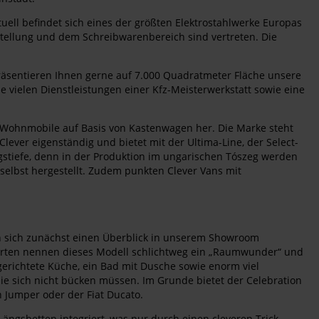
uell befindet sich eines der größten Elektrostahlwerke Europas
rstellung und dem Schreibwarenbereich sind vertreten. Die
räsentieren Ihnen gerne auf 7.000 Quadratmeter Fläche unsere
ie vielen Dienstleistungen einer Kfz-Meisterwerkstatt sowie eine
t Wohnmobile auf Basis von Kastenwagen her. Die Marke steht
er eigenständig und bietet mit der Ultima-Line, der Select-
ngstiefe, denn in der Produktion im ungarischen Tószeg werden
n selbst hergestellt. Zudem punkten Clever Vans mit
n sich zunächst einen Überblick in unserem Showroom
perten nennen dieses Modell schlichtweg ein „Raumwunder“ und
ngerichtete Küche, ein Bad mit Dusche sowie enorm viel
 Sie sich nicht bücken müssen. Im Grunde bietet der Celebration
n Jumper oder der Fiat Ducato.
Längsbetten integriert, was nur durch einen cleveren Trick