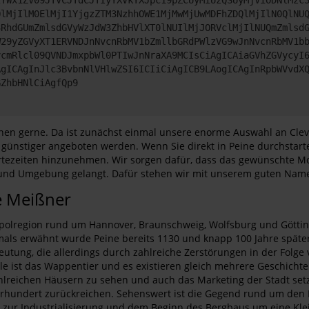
QlMjIlM0ElMjI1YjgzZTM3NzhhOWE1MjMwMjUwMDFhZDQlMjIlN0QlNU
3RhdGUmZmlsdGVyWzJdW3ZhbHVlXT0lNUIlMjJORVclMjIlNUQmZmlsd
W29yZGVyXT1ERVNDJnNvcnRbMV1bZmllbGRdPWlzVG9wJnNvcnRbMV1b
vcmRlcl09QVNDJmxpbWl0PTIwJnNraXA9MCIsCiAgICAiaGVhZGVycyI
AgICAgInJlc3BvbnNlVHlwZSI6ICIiCiAgICB9LAogICAgInRpbWVvdX
GZhbHNlCiAgfQp9
Ihnen gerne. Da ist zunächst einmal unsere enorme Auswahl an Cle
nstiger angeboten werden. Wenn Sie direkt in Peine durchstarten
tezeiten hinzunehmen. Wir sorgen dafür, dass das gewünschte Mo
 und Umgebung gelangt. Dafür stehen wir mit unserem guten Namen
e Meißner
polregion rund um Hannover, Braunschweig, Wolfsburg und Götting
mals erwähnt wurde Peine bereits 1130 und knapp 100 Jahre später
eutung, die allerdings durch zahlreiche Zerstörungen in der Folge 
ule ist das Wappentier und es existieren gleich mehrere Geschich
lreichen Häusern zu sehen und auch das Marketing der Stadt setzt 
Jahrhundert zurückreichen. Sehenswert ist die Gegend rund um den
 zur Industrialisierung und dem Beginn des Bergbaus um eine Klei