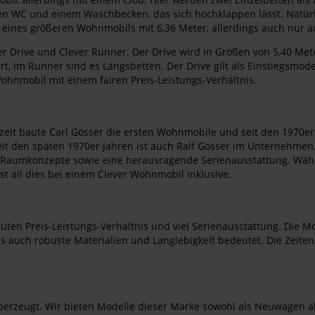
ren WC und einem Waschbecken, das sich hochklappen lässt. Natürl
 eines größeren Wohnmobils mit 6,36 Meter, allerdings auch nur au
er Drive und Clever Runner. Der Drive wird in Größen von 5,40 Me
riert, im Runner sind es Längsbetten. Der Drive gilt als Einstiegsm
ohnmobil mit einem fairen Preis-Leistungs-Verhältnis.
erzeit baute Carl Gösser die ersten Wohnmobile und seit den 1970e
it den späten 1970er Jahren ist auch Ralf Gösser im Unternehmen
ente Raumkonzepte sowie eine herausragende Serienausstattung. Wäh
st all dies bei einem Clever Wohnmobil inklusive.
uten Preis-Leistungs-Verhältnis und viel Serienausstattung. Die Mo
 auch robuste Materialien und Langlebigkeit bedeutet. Die Zeiten,
überzeugt. Wir bieten Modelle dieser Marke sowohl als Neuwagen a