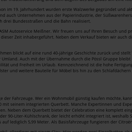
Schon im 19. Jahrhundert wurden erste Walzwerke gegründet und akt
lien und auch Unternehmen aus der Papierindustrie, der Süßwarenhe
 drei Bundesstraßen und die Bahn realisiert.
ASM Autoservice Meißner. Wir freuen uns auf Ihren Besuch und p
eit dieser Zeit inhabergeführt. Neben dem Verkauf bieten wir auch d
ehmen blickt auf eine rund 40-jährige Geschichte zurück und stell
mland. Auch mit der Übernahme durch die Pössl Gruppe bleibt Clev
ilität und Freiheit im Urlaub. Kennzeichnend ist die hohe Fertigu
Polster und weitere Bauteile für Möbel bis hin zu den Schlafdächer
nge der Fahrzeuge. Wer ein Wohnmobil günstig kaufen möchte, kan
 600 mit seinem integrierten Querbett. Manche Expertinnen und Ex
ahren. Neben dem Querbett bietet der Celebration eine komplett ei
er 90-Liter-Kühlschrank, der leicht erhöht integriert ist, weshalb
 auf lediglich 5,99 Meter. Als Basisfahrzeuge fungieren der Citroë
obil, allerdings mit einem Clou. Hier werden zwei Einzelbetten als 