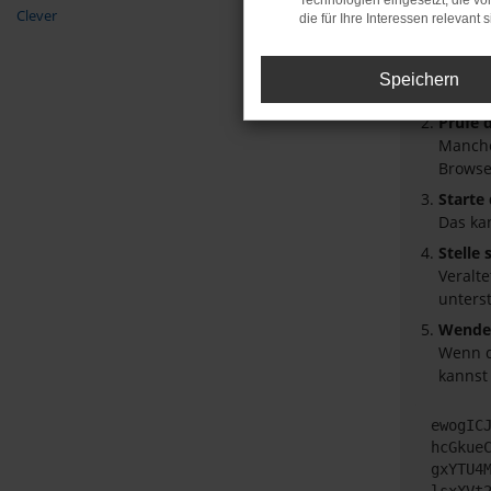
Technologien eingesetzt, die v
Beim Laden
Clever
die für Ihre Interessen relevant s
Hier sind 
Überpr
Speichern
Laden 
Prüfe 
Manche
Browse
Starte
Das ka
Stelle
Veralt
unters
Wende 
Wenn d
kannst
ewogIC
hcGkue
gxYTU4
lsxXVt