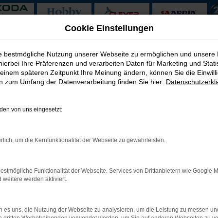
Cookie Einstellungen
h Peine
ie bestmögliche Nutzung unserer Webseite zu ermöglichen und unsere
hierbei Ihre Präferenzen und verarbeiten Daten für Marketing und Stati
it Lieferservice nach Pein
einem späteren Zeitpunkt Ihre Meinung ändern, können Sie die Einwillig
en zum Umfang der Datenverarbeitung finden Sie hier:
Datenschutzerkl
Wahl für Peine
en von uns eingesetzt:
, der liegt schlichtweg falsch. Für Ihre Mobilität in Peine eignen
 Vorteil, den ein Clever Neuwagen für Peine gegenüber einem gebr
rüber gelesen. Auch wir vom Autoservice Meißner sind von der Fü
rlich, um die Kernfunktionalität der Webseite zu gewährleisten.
 entgegen und nehmen zudem Ihren Gebrauchtwagen in Zahlung. Zu
estmögliche Funktionalität der Webseite. Services von Drittanbietern wie Google 
eitere werden aktiviert.
: Network Error
 es uns, die Nutzung der Webseite zu analysieren, um die Leistung zu messen u