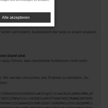
rfolgen und um Anzeigen zu schalten,
Alle akzeptieren
eiten verhindern. Funktioniert die Seite in einem anderen
sten Stand sind.
uch dazu führen, dass bestimmte Funktionen nicht mehr
tte. Wir werden versuchen, das Problem zu beheben. Du
tzen:
JtZXRob2QiOiAiR0VUIiwKICAgICJ1cmwiOiAiaHR0cHM6Ly9
2l0ZS12ZWhpY2xlcz93ZWJzaXRlPTVmOTA0ZjMwNWQ1NThkMz
ZV09dHJ1ZSZmaWx0ZXJbMV1bZmllbGRdPW1vZGVsJmZpbHRlc
3OGE5YTUyMzAyNTAwMTdlNiUyMiU3RCUyQyU3QiUyMmF1ZGFy