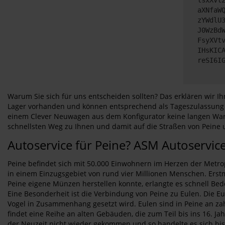
aXNfaW
zYWdlU
J0WzBd
FsyXVt
IHsKIC
reSI6I
Warum Sie sich für uns entscheiden sollten? Das erklären wir 
Lager vorhanden und können entsprechend als Tageszulassung gü
einem Clever Neuwagen aus dem Konfigurator keine langen War
schnellsten Weg zu Ihnen und damit auf die Straßen von Peine
Autoservice für Peine? ASM Autoservic
Peine befindet sich mit 50.000 Einwohnern im Herzen der Metro
in einem Einzugsgebiet von rund vier Millionen Menschen. Erst
Peine eigene Münzen herstellen konnte, erlangte es schnell Bed
Eine Besonderheit ist die Verbindung von Peine zu Eulen. Die E
Vogel in Zusammenhang gesetzt wird. Eulen sind in Peine an zah
findet eine Reihe an alten Gebäuden, die zum Teil bis ins 16. 
der Neuzeit nicht wieder gekommen und so handelte es sich bis