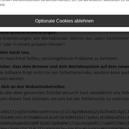
on dritten Werbetreibenden verwendet werden, um Sie auf anderen Webseiten zu ve
 ist ein Fehler aufgetreten.
ind.
ein paar Tipps, die dir helfen können:
üfe deine Firewall und deine Internetverbindung.
Optionale Cookies ablehnen
andere Webseiten, zum Beispiel deine Suchmaschine?
deine Browsererweiterungen.
 Erweiterungen, wie Werbeblocker, können das Laden bestimmter S
r oder in einem privaten Fenster?
 dein Gerät neu.
nn manchmal helfen, vorübergehende Probleme zu beheben.
 sicher, dass dein Browser und dein Betriebssystem auf dem neue
ete Software birgt nicht nur ein Sicherheitsrisiko, sondern kann a
tützt werden.
dich an den Webseitenbetreiber.
u alle oben genannten Schritte versucht hast, kontaktiere uns bi
 uns diesen Text schicken, um uns bei der Fehlersuche zu unterstü
JuYW1lIjogIk5ldHdvcmtFcnJvciIsCiAgImNvbmZpZyI6IHsKICAgIC
C5ha3MtcHJvZC5hdWRhcmlzLm5ldC92MS9jbGllbnRzLzE3ODQvd2Vic
MzRhMyZmaWx0ZXJbMF1bZmllbGRdPWlzT3duJmZpbHRlclswXVt2YWx1
2YWx1ZV09JTVCJTdCJTIyYXVkYXJpc19pZCUyMiUzQSUyMjViODNlMzc