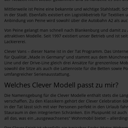
Mittlerweile ist Peine eine bekannte und wichtige Stahlstadt. 
in der Stadt. Ebenfalls existiert ein Logistikbetrieb für Texti
Anbindung von Peine wird sowohl über die Autobahn A2 als auch
Von Peine gelangt man schnell nach Blankenburg und damit zu 
attraktiven Modelle. Seit 1997 existiert unser Betrieb und ist s
Lackiererei.
Clever Vans – dieser Name ist in der Tat Programm. Das Untern
für Qualität „Made in Germany“ und stammt aus dem Münchner U
Line und der Drive-Line gleich drei Ansätze für grenzenlose Mob
sowohl die Sitze als auch die Lattenroste für die Betten sowie 
umfangreicher Serienausstattung.
Welches Clever Modell passt zu mir?
Die Namensgebung für die Clever Modelle enthält stets die Lä
verschaffen. Zu den Klassikern gehört der Clever Celebration
in der Tat lässt sich mit vier Personen perfekt in den Urlaub f
Stauraum in den integrierten Schränken. Ein Pluspunkt ist auch d
all das, was ein „ausgewachsenes“ Wohnmobil bietet – allerdings
Der Clever Spirit ist ebenfalls ein typisches Sechs-Meter-Wohnm