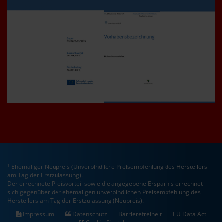
1
Ehemaliger Neupreis (Unverbindliche Preisempfehlung des Herstellers
am Tag der Erstzulassung).
Der errechnete Preisvorteil sowie die angegebene Ersparnis errechnet
sich gegenüber der ehemaligen unverbindlichen Preisempfehlung des
Herstellers am Tag der Erstzulassung (Neupreis).
Impressum
Datenschutz
Barrierefreiheit
EU Data Act