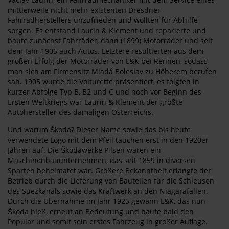
mittlerweile nicht mehr existenten Dresdner
Fahrradherstellers unzufrieden und wollten für Abhilfe
sorgen. Es entstand Laurin & Klement und reparierte und
baute zunächst Fahrräder, dann (1899) Motorräder und seit
dem Jahr 1905 auch Autos. Letztere resultierten aus dem
großen Erfolg der Motorräder von L&K bei Rennen, sodass
man sich am Firmensitz Mladá Boleslav zu Höherem berufen
sah. 1905 wurde die Voiturette präsentiert, es folgten in
kurzer Abfolge Typ B, B2 und C und noch vor Beginn des
Ersten Weltkriegs war Laurin & Klement der größte
Autohersteller des damaligen Österreichs.
Und warum Škoda? Dieser Name sowie das bis heute
verwendete Logo mit dem Pfeil tauchen erst in den 1920er
Jahren auf. Die Škodawerke Pilsen waren ein
Maschinenbauunternehmen, das seit 1859 in diversen
Sparten beheimatet war. Größere Bekanntheit erlangte der
Betrieb durch die Lieferung von Bauteilen für die Schleusen
des Suezkanals sowie das Kraftwerk an den Niagarafällen.
Durch die Übernahme im Jahr 1925 gewann L&K, das nun
Škoda hieß, erneut an Bedeutung und baute bald den
Popular und somit sein erstes Fahrzeug in großer Auflage.