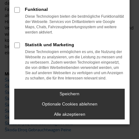
das exzellente Image des Herstellers. Die Langlebigkeit der
Fahrzeuge und deren gute Verarbeitung ist sowohl in Peine
Funktional
als auch anderswo bekannt und hält jedem Vergleich stand.
Diese Technologien bieten die bestmögliche Funktionalität
Hinzu kommt, dass Sie beim Autoservice Meißner mit
der Webseite. Services von Drittanbietern wie Google
Vertrauen kaufen. Unser Unternehmen existiert seit 1997 und
Maps, Chats, Fahrzeugbewertungssystem und weitere
werden aktiviert.
wird vom Inhaber geführt. Wenn Sie aus Peine zu uns
kommen, werden Sie auf Wunsch vom Chef persönlich
Statistik und Marketing
bedient und dürfen sich auf einen rundum gepflegten und
einwandfreien Škoda Gebrauchtwagen freuen.
Diese Technologien ermöglichen es uns, die Nutzung der
Webseite zu analysieren, um die Leistung zu messen und
zu verbessern. Zudem werden Technologien eingesetzt,
die von dritten Werbetreibenden verwendet werden, um
Modelle
Sie auf anderen Webseiten zu verfolgen und um Anzeigen
zu schalten, die für Ihre Interessen relevant sind.
Škoda Fabia Gebrauchtwagen Peine
Škoda Karoq Gebrauchtwagen Peine
Škoda Kodiaq Gebrauchtwagen Peine
Speichern
Škoda Octavia Gebrauchtwagen Peine
Optionale Cookies ablehnen
Škoda Superb Gebrauchtwagen Peine
Škoda Kamiq Gebrauchtwagen Peine
Alle akzeptieren
Škoda Scala Gebrauchtwagen Peine
Škoda Enyaq Gebrauchtwagen Peine
Škoda Elroq Gebrauchtwagen Peine