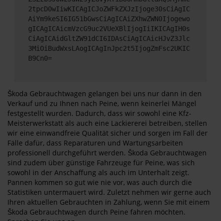
2tpcD0wIiwKICAgICJoZWFkZXJzIjoge30sCiAgIC
AiYm9keSI6IG51bGwsCiAgICAiZXhwZWN0Ijogewo
gICAgICAicmVzcG9uc2VUeXBlIjogIiIKICAgIH0s
CiAgICAidGltZW91dCI6IDAsCiAgICAicHJvZ3Jlc
3MiOiBudWxsLAogICAgInJpc2t5IjogZmFsc2UKIC
B9Cn0=
Škoda Gebrauchtwagen gelangen bei uns nur dann in den
Verkauf und zu Ihnen nach Peine, wenn keinerlei Mängel
festgestellt wurden. Dadurch, dass wir sowohl eine Kfz-
Meisterwerkstatt als auch eine Lackiererei betreiben, stellen
wir eine einwandfreie Qualität sicher und sorgen im Fall der
Fälle dafür, dass Reparaturen und Wartungsarbeiten
professionell durchgeführt werden. Škoda Gebrauchtwagen
sind zudem über günstige Fahrzeuge für Peine, was sich
sowohl in der Anschaffung als auch im Unterhalt zeigt.
Pannen kommen so gut wie nie vor, was auch durch die
Statistiken untermauert wird. Zuletzt nehmen wir gerne auch
Ihren aktuellen Gebrauchten in Zahlung, wenn Sie mit einem
Škoda Gebrauchtwagen durch Peine fahren möchten.