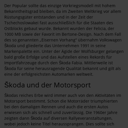
Der Popular sollte das einzige Vorkriegsmodell mit hohem
Bekanntheitsgrad bleiben, da im Zweiten Weltkrieg vor allem
Rüstungsgüter entstanden und in der Zeit der
Tschechoslowakei fast ausschließlich für die Staaten des
Ostblocks gebaut wurde. Bekannt wurden der Felicia, der
1000 MB sowie der Favorit im Bertone-Design. Nach dem Fall
des so genannten „Eisernen Vorhang“ übernahm Volkswagen
Škoda und gliederte das Unternehmen 1991 in seine
Markenpalette ein. Unter der Ägide der Wolfsburger gelangen
bald große Erfolge und das Aufstellen eines Rekords für
Importfahrzeuge durch den Škoda Fabia. Mittlerweile ist
Škoda für seine herausragende Qualität bekannt und gilt als
eine der erfolgreichsten Automarken weltweit.
Škoda und der Motorsport
Škodas reiches Erbe wird immer auch von den Aktivitäten im
Motorsport bestimmt. Schon die Motorräder triumphierten
bei den damaligen Rennen und auch die ersten Autos
erwiesen sich als schnell und zuverlässig. Die 1960er Jahre
zeigten dann Škoda auf diversen Rallyeveranstaltungen,
wobei jedoch keine Titel heraussprangen. Dies sollte sich