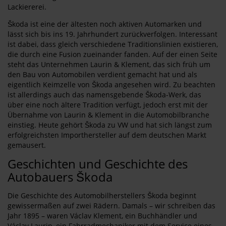
Lackiererei.
Škoda ist eine der ältesten noch aktiven Automarken und
lässt sich bis ins 19. Jahrhundert zurückverfolgen. Interessant
ist dabei, dass gleich verschiedene Traditionslinien existieren,
die durch eine Fusion zueinander fanden. Auf der einen Seite
steht das Unternehmen Laurin & Klement, das sich früh um
den Bau von Automobilen verdient gemacht hat und als
eigentlich Keimzelle von Škoda angesehen wird. Zu beachten
ist allerdings auch das namensgebende Škoda-Werk, das
über eine noch ältere Tradition verfügt, jedoch erst mit der
Übernahme von Laurin & Klement in die Automobilbranche
einstieg. Heute gehört Škoda zu VW und hat sich längst zum
erfolgreichsten Importhersteller auf dem deutschen Markt
gemausert.
Geschichten und Geschichte des
Autobauers Škoda
Die Geschichte des Automobilherstellers Škoda beginnt
gewissermaßen auf zwei Rädern. Damals – wir schreiben das
Jahr 1895 – waren Václav Klement, ein Buchhändler und
Václav Laurin, ein Fahrradmechaniker mit dem Service eines