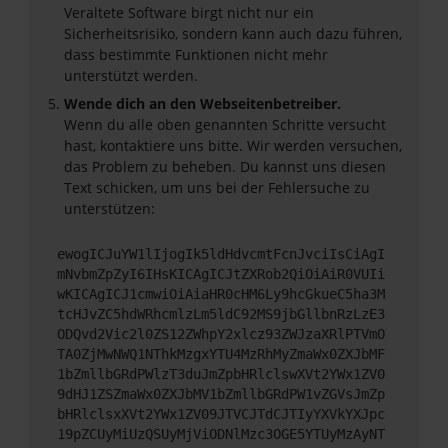
Veraltete Software birgt nicht nur ein
Sicherheitsrisiko, sondern kann auch dazu führen,
dass bestimmte Funktionen nicht mehr
unterstützt werden.
Wende dich an den Webseitenbetreiber.
Wenn du alle oben genannten Schritte versucht
hast, kontaktiere uns bitte. Wir werden versuchen,
das Problem zu beheben. Du kannst uns diesen
Text schicken, um uns bei der Fehlersuche zu
unterstützen:
ewogICJuYW1lIjogIk5ldHdvcmtFcnJvciIsCiAgI
mNvbmZpZyI6IHsKICAgICJtZXRob2QiOiAiR0VUIi
wKICAgICJ1cmwiOiAiaHR0cHM6Ly9hcGkueC5ha3M
tcHJvZC5hdWRhcmlzLm5ldC92MS9jbGllbnRzLzE3
ODQvd2Vic2l0ZS12ZWhpY2xlcz93ZWJzaXRlPTVmO
TA0ZjMwNWQ1NThkMzgxYTU4MzRhMyZmaWx0ZXJbMF
1bZmllbGRdPWlzT3duJmZpbHRlclswXVt2YWx1ZV0
9dHJ1ZSZmaWx0ZXJbMV1bZmllbGRdPW1vZGVsJmZp
bHRlclsxXVt2YWx1ZV09JTVCJTdCJTIyYXVkYXJpc
19pZCUyMiUzQSUyMjViODNlMzc3OGE5YTUyMzAyNT