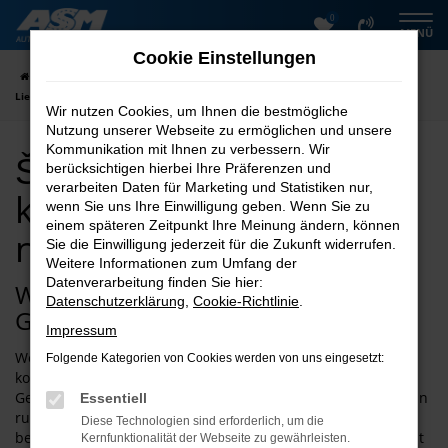
0
Zum
MENÜ
Hauptinhalt
Cookie Einstellungen
springen
Startseite
Peine
Škoda
Škoda Gebrauchtwagen kaufen mit
Lieferservice nach Peine
Wir nutzen Cookies, um Ihnen die bestmögliche
Nutzung unserer Webseite zu ermöglichen und unsere
Kommunikation mit Ihnen zu verbessern. Wir
Škoda Gebrauchtwagen
berücksichtigen hierbei Ihre Präferenzen und
verarbeiten Daten für Marketing und Statistiken nur,
kaufen mit Lieferservice
wenn Sie uns Ihre Einwilligung geben. Wenn Sie zu
einem späteren Zeitpunkt Ihre Meinung ändern, können
nach Peine
Sie die Einwilligung jederzeit für die Zukunft widerrufen.
Weitere Informationen zum Umfang der
Datenverarbeitung finden Sie hier:
Wie wäre es mit einem Škoda
Datenschutzerklärung
,
Cookie-Richtlinie
.
Gebrauchtwagen für Peine?
Impressum
Wer Qualität mit einem unschlagbar günstigen Preis
Folgende Kategorien von Cookies werden von uns eingesetzt:
kombinieren möchte, landet schnell bei einem Škoda
Gebrauchtwagen. Für Peine und Umgebung erwerben Sie ein
Essentiell
rundum geeignetes Fahrzeug, das Sie über viele Jahre treu
Diese Technologien sind erforderlich, um die
begleiten wird. Ein Pluspunkt von Škoda Gebrauchtwagen ist
Kernfunktionalität der Webseite zu gewährleisten.