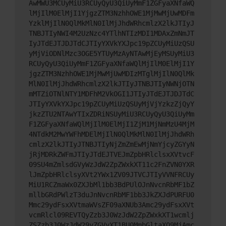
AwMWU3MCUyMiU3RCUyQyU3QiUyMmF1ZGFyaXNfaWQ
lMjIlM0ElMjI1YjgzZTM3NzhhOWE1MjMwMjUwMDFm
YzklMjIlN0QlMkMlN0IlMjJhdWRhcmlzX2lkJTIyJ
TNBJTIyNWI4M2UzNzc4YTlhNTIzMDI1MDAxZmNmJT
IyJTdEJTJDJTdCJTIyYXVkYXJpc19pZCUyMiUzQSU
yMjViODNlMzc3OGE5YTUyMzAyNTAwMjEyMSUyMiU3
RCUyQyU3QiUyMmF1ZGFyaXNfaWQlMjIlM0ElMjI1Y
jgzZTM3NzhhOWE1MjMwMjUwMDIzMTglMjIlN0QlMk
MlN0IlMjJhdWRhcmlzX2lkJTIyJTNBJTIyNWNjOTN
mMTZiOTNlNTY1MDFhM2VkOGI1JTIyJTdEJTJDJTdC
JTIyYXVkYXJpc19pZCUyMiUzQSUyMjVjYzkzZjQyY
jkzZTU2NTAwYTIxZDRiNSUyMiU3RCUyQyU3QiUyMm
F1ZGFyaXNfaWQlMjIlM0ElMjI1ZjM1MjNmMzU4MjM
4NTdkM2MwYWFhMDElMjIlN0QlMkMlN0IlMjJhdWRh
cmlzX2lkJTIyJTNBJTIyNjZmZmEwMjNmYjcyZGYyN
jRjMDRkZWFmJTIyJTdEJTVEJmZpbHRlclsxXVtvcF
09SU4mZmlsdGVyWzJdW2ZpZWxkXT11c2FnZVN0YXR
lJmZpbHRlclsyXVt2YWx1ZV09JTVCJTIyVVNFRCUy
MiU1RCZmaWx0ZXJbMl1bb3BdPUlOJnNvcnRbMF1bZ
mllbGRdPWlzT3duJnNvcnRbMF1bb3JkZXJdPURFU0
Mmc29ydFsxXVtmaWVsZF09aXNUb3Amc29ydFsxXVt
vcmRlcl09REVTQyZzb3J0WzJdW2ZpZWxkXT1wcmlj
ZSZzb3J0WzJdW29yZGVyXT1BU0MmbGltaXQ9MjAmc