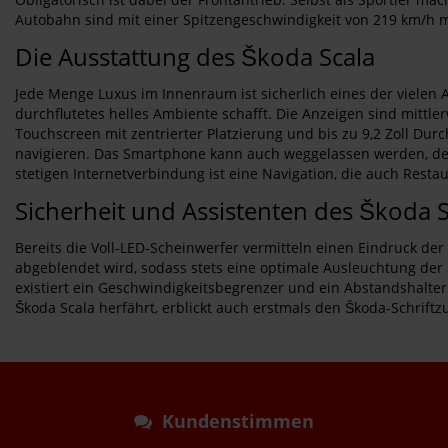
Autobahn sind mit einer Spitzengeschwindigkeit von 219 km/h m
Die Ausstattung des Škoda Scala
Jede Menge Luxus im Innenraum ist sicherlich eines der vielen A
durchflutetes helles Ambiente schafft. Die Anzeigen sind mittlerw
Touchscreen mit zentrierter Platzierung und bis zu 9,2 Zoll Durc
navigieren. Das Smartphone kann auch weggelassen werden, den
stetigen Internetverbindung ist eine Navigation, die auch Restau
Sicherheit und Assistenten des Škoda S
Bereits die Voll-LED-Scheinwerfer vermitteln einen Eindruck de
abgeblendet wird, sodass stets eine optimale Ausleuchtung der
existiert ein Geschwindigkeitsbegrenzer und ein Abstandshalter
Škoda Scala herfährt, erblickt auch erstmals den Škoda-Schrift
Kundenstimmen