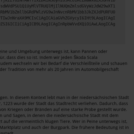
FsdWVdPSU1QiUyMlVTRUQlMjIlNUQmZmlsdGVyWzJdW29wXT1
nRbMV1bZmllbGRdPWlzVG9wJnNvcnRbMV1bb3JkZXJdPURFU0
PTIwJnNraXA9MCIsCiAgICAiaGVhZGVycyI6IHt9LAogICAgI
wZSI6ICIiCiAgICB9LAogICAgInRpbWVvdXQiOiAwLAogICAg
 Peine und Umgebung unterwegs ist, kann Pannen oder
r, dass dies so ist. Indem wir jeden Škoda Scala
Zudem wechseln wir bei Bedarf die Verschleißteile und schauen
der Tradition von mehr als 20 Jahren im Automobilgeschäft
en. In diesem Kontext lebt man in der niedersächsischen Stadt
, 1223 wurde der Stadt das Stadtrecht verliehen. Dadurch, dass
von Kriegen oder Bränden auf eine starke Probe gestellt wurde.
ten und Sagen, in denen die niedersächsische Stadt mit dem
auf die vermeintlich klugen Tiere. Wer in Peine unterwegs ist,
 Marktplatz und auch der Burgpark. Die frühere Bedeutung ist in
nstadt.