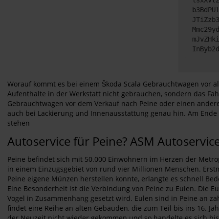
b3BdPU
JTiZzb
Mmc29y
mJvZHk
InByb2
Worauf kommt es bei einem Škoda Scala Gebrauchtwagen vor alle
Aufenthalte in der Werkstatt nicht gebrauchen, sondern das Fahr
Gebrauchtwagen vor dem Verkauf nach Peine oder einen anderen 
auch bei Lackierung und Innenausstattung genau hin. Am Ende s
stehen
Autoservice für Peine? ASM Autoservic
Peine befindet sich mit 50.000 Einwohnern im Herzen der Metro
in einem Einzugsgebiet von rund vier Millionen Menschen. Erst
Peine eigene Münzen herstellen konnte, erlangte es schnell Bed
Eine Besonderheit ist die Verbindung von Peine zu Eulen. Die E
Vogel in Zusammenhang gesetzt wird. Eulen sind in Peine an zah
findet eine Reihe an alten Gebäuden, die zum Teil bis ins 16. 
der Neuzeit nicht wieder gekommen und so handelte es sich bis