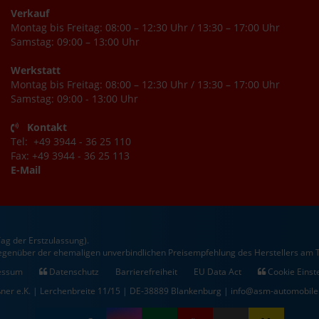
Verkauf
Montag bis Freitag: 08:00 – 12:30 Uhr / 13:30 – 17:00 Uhr
Samstag: 09:00 – 13:00 Uhr
Werkstatt
Montag bis Freitag: 08:00 – 12:30 Uhr / 13:30 – 17:00 Uhr
Samstag: 09:00 - 13:00 Uhr
Kontakt
Tel: +49 3944 - 36 25 110
Fax: +49 3944 - 36 25 113
E-Mail
ag der Erstzulassung).
gegenüber der ehemaligen unverbindlichen Preisempfehlung des Herstellers am T
essum
Datenschutz
Barrierefreiheit
EU Data Act
Cookie Einst
ner e.K. | Lerchenbreite 11/15 | DE-38889 Blankenburg | info@asm-automobile