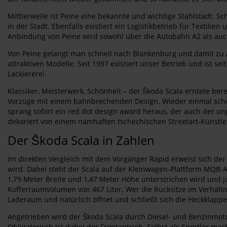
Mittlerweile ist Peine eine bekannte und wichtige Stahlstadt. 
in der Stadt. Ebenfalls existiert ein Logistikbetrieb für Texti
Anbindung von Peine wird sowohl über die Autobahn A2 als auch
Von Peine gelangt man schnell nach Blankenburg und damit zu 
attraktiven Modelle. Seit 1997 existiert unser Betrieb und ist s
Lackiererei.
Klassiker, Meisterwerk, Schönheit – der Škoda Scala erntete be
Vorzüge mit einem bahnbrechenden Design. Wieder einmal schwang
sprang sofort ein red dot design award heraus, der auch der u
dekoriert von einem namhaften tschechischen Streetart-Künstle
Der Škoda Scala in Zahlen
Im direkten Vergleich mit dem Vorgänger Rapid erweist sich der
wird. Dabei steht der Scala auf der Kleinwagen-Plattform MQB-A0
1,79 Meter Breite und 1,47 Meter Höhe unterstrichen wird und ja
Kofferraumvolumen von 467 Liter. Wer die Rücksitze im Verhältn
Laderaum und natürlich öffnet und schließt sich die Heckklappe
Angetrieben wird der Škoda Scala durch Diesel- und Benzinmoto
Obligatorisch ist dabei der Frontantrieb. Selbst als Sportler m