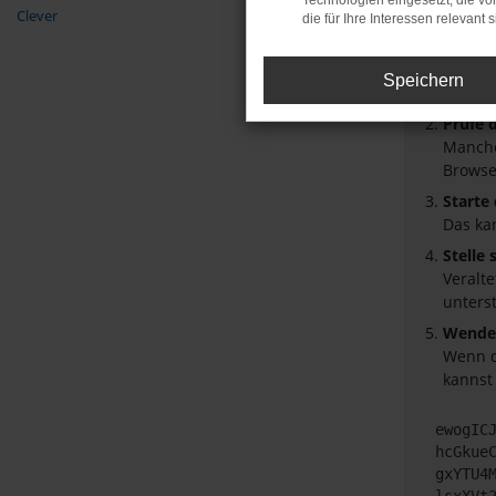
Technologien eingesetzt, die v
Beim Laden
Clever
die für Ihre Interessen relevant s
Hier sind 
Überpr
Speichern
Laden 
Prüfe 
Manche
Browse
Starte
Das ka
Stelle
Veralt
unters
Wende 
Wenn d
kannst
ewogIC
hcGkue
gxYTU4
lsxXVt