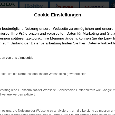
Cookie Einstellungen
ufen mit Lieferservice nach Peine
ie bestmögliche Nutzung unserer Webseite zu ermöglichen und unsere
hierbei Ihre Präferenzen und verarbeiten Daten für Marketing und Stati
en kaufen mit Lieferservi
einem späteren Zeitpunkt Ihre Meinung ändern, können Sie die Einwillig
en zum Umfang der Datenverarbeitung finden Sie hier:
Datenschutzerkl
 – weit mehr als ein Kompromiss
en von uns eingesetzt:
nden der Geldersparnis erwirbt, verkennt die besondere Qualität d
ahre auf dem sprichwörtlichen „Buckel“ kaum etwas ausmachen. M
ssistenzsysteme zu verzichten. Der Hersteller war in vielen techni
rlich, um die Kernfunktionalität der Webseite zu gewährleisten.
ei jedem Škoda Scala Gebrauchtwagen für Peine weit entgegen un
estmögliche Funktionalität der Webseite. Services von Drittanbietern wie Google 
eitere werden aktiviert.
: Network Error
 es uns, die Nutzung der Webseite zu analysieren, um die Leistung zu messen u