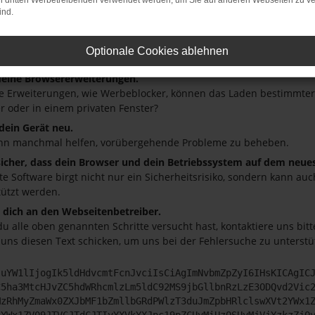
on dritten Werbetreibenden verwendet werden, um Sie auf anderen Webseiten zu ve
 ist ein Fehler aufgetreten.
ind.
ein paar Tipps, die dir helfen können:
üfe deine Firewall und deine Internetverbindung.
Optionale Cookies ablehnen
andere Webseiten, zum Beispiel deine Suchmaschine?
deine Browsererweiterungen.
 Erweiterungen, wie Werbeblocker, können das Laden bestimmter S
r oder in einem privaten Fenster?
 dein Gerät neu.
nn manchmal helfen, vorübergehende Probleme zu beheben.
 sicher, dass dein Browser und dein Betriebssystem auf dem neue
ete Software birgt nicht nur ein Sicherheitsrisiko, sondern kann a
tützt werden.
dich an den Webseitenbetreiber.
u alle oben genannten Schritte versucht hast, kontaktiere uns bi
 uns diesen Text schicken, um uns bei der Fehlersuche zu unterstü
JuYW1lIjogIk5ldHdvcmtFcnJvciIsCiAgImNvbmZpZyI6IHsKICAgIC
C5ha3MtcHJvZC5hdWRhcmlzLm5ldC92MS9jbGllbnRzLzE3ODQvd2Vic
MzRhMyZmaWx0ZXJbMF1bZmllbGRdPWlzT3duJmZpbHRlclswXVt2YWx1
2YWx1ZV09JTVCJTdCJTIyYXVkYXJpc19pZCUyMiUzQSUyMjVjYzkzZjQ