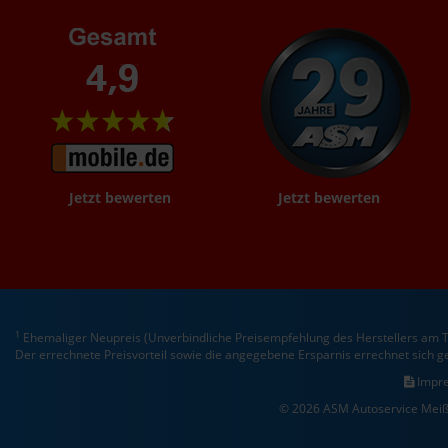
Jetzt bewerten
Jetzt bewerten
1
Ehemaliger Neupreis (Unverbindliche Preisempfehlung des Herstellers am T
Der errechnete Preisvorteil sowie die angegebene Ersparnis errechnet sich 
Impr
© 2026 ASM Autoservice Meiß