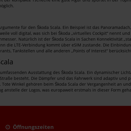
öglich.
rgumente für den Škoda Scala. Ein Beispiel ist das Panoramadach, 
eile voll digital, was sich bei Škoda „virtuelles Cockpit“ nennt un
hmesser. Natürlich ist der Škoda Scala in Sachen Konnektivität „sta
n die LTE-Verbindung kommt über eSIM zustande. Die Einbindung i
rants, Tankstellen und alle anderen „Points of Interest“ berücksich
cala
r umfassenden Ausstattung des Škoda Scala. Ein dynamischer Lichta
 Straße besteht. Die Dämpfer und das Fahrwerk sind adaptiv und p
. Tote Winkel gehören beim Škoda Scala der Vergangenheit an und 
zug anstelle der Logos, was europaweit erstmals in dieser Form geh
Öffnungszeiten