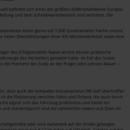
uell befindet sich eines der größten Elektrostahlwerke Europas
rstellung und dem Schreibwarenbereich sind vertreten. Die
räsentieren Ihnen gerne auf 7.000 Quadratmeter Fläche unsere
ie vielen Dienstleistungen einer Kfz-Meisterwerkstatt sowie eine
olger des Erfolgsmodells Rapid vereint dessen praktische
rzeuge des Herstellers gestaltet hatte. Im Fall des Scalas
ts die Premiere des Scala an der Prager John-Lennon-Mauer –
afür, dass auch der kompakte Klassenprimus VW Golf übertroffen
 ist die Platzierung zwischen Fabia und Octavia, die auch durch
tsche eignet sich das Fahrzeug problemlos und bietet ein
isch und markentypisch sind die zahlreichen Haken und Ösen im
chaltgetriebe oder eine Automatik auf die Straße gelangen.
motorisierung in nur 8,2 Sekunden auf 100 km/h. Fahrten auf der