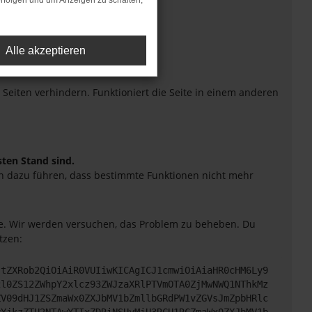
rfolgen und um Anzeigen zu schalten,
Alle akzeptieren
eiten verhindern. Funktioniert die Seite in einem anderen
sten Stand sind.
uch dazu führen, dass bestimmte Funktionen nicht mehr
tte. Wir werden versuchen, das Problem zu beheben. Du
tzen:
JtZXRob2QiOiAiR0VUIiwKICAgICJ1cmwiOiAiaHR0cHM6Ly9
2l0ZS12ZWhpY2xlcz93ZWJzaXRlPTVmOTA0ZjMwNWQ1NThkMz
ZV09dHJ1ZSZmaWx0ZXJbMV1bZmllbGRdPW1vZGVsJmZpbHRlc
yYjkzZTU2NTAwYTIxZDRiNSUyMiU3RCU1RCZmaWx0ZXJbMV1b