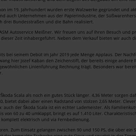
Schon im 19. Jahrhundert wurden erste Walzwerke gegründet und akt
lien und auch Unternehmen aus der Papierindustrie, der Süßwarenhe
 drei Bundesstraßen und die Bahn realisiert.
ASM Autoservice Meißner. Wir freuen uns auf Ihren Besuch und p
eit dieser Zeit inhabergeführt. Neben dem Verkauf bieten wir auch d
reits bei seinem Debüt im Jahr 2019 jede Menge Applaus. Der Nachf
 hier Jozef Kaban den Zeichenstift, der bereits einige andere Fah
ngewöhnlichen Linienführung Rechnung trägt. Besonders war berei
r.
 Škoda Scala als noch ein gutes Stück länger. 4,36 Meter sorgen d
, bietet dabei aber einen Radstand von stolzen 2,65 Meter. Clever
: auch der Škoda Scala ist ein echter Lademeister. Als Familienku
is von 60 zu 40 umklappt, bringt es auf 1.410 Liter. Charakterist
 komplett elektrisch und via Fernbedienung.
ren. Zum Einsatz gelangen zwischen 90 und 150 PS, die über ein S
acht der kompakte Tscheche eine gute Figur und spurtet in der Top