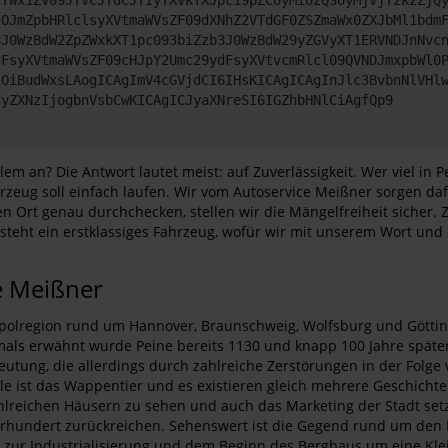
lOJmZpbHRlclsyXVtmaWVsZF09dXNhZ2VTdGF0ZSZmaWx0ZXJbMl1bdm
3J0WzBdW2ZpZWxkXT1pc093biZzb3J0WzBdW29yZGVyXT1ERVNDJnNvc
dFsyXVtmaWVsZF09cHJpY2Umc29ydFsyXVtvcmRlcl09QVNDJmxpbWl0
iOiBudWxsLAogICAgImV4cGVjdCI6IHsKICAgICAgInJlc3BvbnNlVHl
dyZXNzIjogbnVsbCwKICAgICJyaXNreSI6IGZhbHNlCiAgfQp9
m an? Die Antwort lautet meist: auf Zuverlässigkeit. Wer viel in
zeug soll einfach laufen. Wir vom Autoservice Meißner sorgen dafü
Ort genau durchchecken, stellen wir die Mängelfreiheit sicher. 
teht ein erstklassiges Fahrzeug, wofür wir mit unserem Wort und 
e Meißner
polregion rund um Hannover, Braunschweig, Wolfsburg und Götting
mals erwähnt wurde Peine bereits 1130 und knapp 100 Jahre später
eutung, die allerdings durch zahlreiche Zerstörungen in der Folge 
ule ist das Wappentier und es existieren gleich mehrere Geschich
lreichen Häusern zu sehen und auch das Marketing der Stadt setzt 
Jahrhundert zurückreichen. Sehenswert ist die Gegend rund um den
 zur Industrialisierung und dem Beginn des Bergbaus um eine Klei