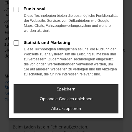
Clever Neuwagen für Salzgitter gegenüber einem
gebrauchten Modell bietet, liegt in der Ausstattung. Sicher
Funktional
haben Sie schon von den aktuellen Modellgenerationen
Diese Technologien bieten die bestmögliche Funktionalität
gehört oder darüber gelesen. Auch wir vom Autoservice
der Webseite. Services von Drittanbietern wie Google
Meißner sind von der Fülle an Möglichkeiten fasziniert und
Maps, Chats, Fahrzeugbewertungssystem und weitere
werden aktiviert.
empfehlen Clever Neuwagen für Salzgitter ohne Vorbehalte.
Gerne kommen wir Ihnen preislich entgegen und nehmen
Statistik und Marketing
zudem Ihren Gebrauchtwagen in Zahlung. Zudem erhalten
Sie bei uns Clever Neuwagen auch als EU-Importe und somit
Diese Technologien ermöglichen es uns, die Nutzung der
Webseite zu analysieren, um die Leistung zu messen und
deutlich günstiger.
zu verbessern. Zudem werden Technologien eingesetzt,
die von dritten Werbetreibenden verwendet werden, um
Sie auf anderen Webseiten zu verfolgen und um Anzeigen
zu schalten, die für Ihre Interessen relevant sind.
Marken
VW
Škoda
Speichern
Adria
Optionale Cookies ablehnen
Clever
Alle akzeptieren
Fehler: Network Error
Beim Laden ist ein Fehler aufgetreten.