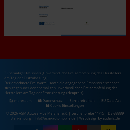
1
Ehemaliger Neupreis (Unverbindliche Preisempfehlung des Herstellers
am Tag der Erstzulassung).
Der errechnete Preisvorteil sowie die angegebene Ersparnis errechnet
sich gegenüber der ehemaligen unverbindlichen Preisempfehlung des
Herstellers am Tag der Erstzulassung (Neupreis).
Impressum
Datenschutz
Barrierefreiheit
EU Data Act
Cookie Einstellungen
© 2026 ASM Autoservice Meißner e.K. | Lerchenbreite 11/15 | DE-38889
Blankenburg | info@asm-automobile.de |
Webdesign by audaris.de