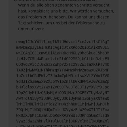
Wenn du alle oben genannten Schritte versucht
hast, kontaktiere uns bitte. Wir werden versuchen,
das Problem zu beheben. Du kannst uns diesen
Text schicken, um uns bei der Fehlersuche zu
unterstützen:
ewogICJuYW1lIjogIk5ldHdvcmtFcnJvciIsCiAgI
mNvbmZpZyI6IHsKICAgICJtZXRob2QiOiAiR0VUIi
wKICAgICJ1cmwiOiAiaHR0cHM6Ly9hcGkueC5ha3M
tcHJvZC5hdWRhcmlzLm5ldC92MS9jbGllbnRzLzE3
ODQvd2Vic2l0ZS12ZWhpY2xlcz93ZWJzaXRlPTVmO
TA0ZjMwNWQ1NThkMzgxYTU4MzRhMyZmaWx0ZXJbMF
1bZmllbGRdPWlzT3duJmZpbHRlclswXVt2YWx1ZV0
9dHJ1ZSZmaWx0ZXJbMV1bZmllbGRdPW1vZGVsJmZp
bHRlclsxXVt2YWx1ZV09JTVCJTdCJTIyYXVkYXJpc
19pZCUyMiUzQSUyMjViODNlMzc3OGE5YTUyMzAyNT
AwMTdlNiUyMiU3RCUyQyU3QiUyMmF1ZGFyaXNfaWQ
lMjIlM0ElMjI1YjgzZTM3NzhhOWE1MjMwMjUwMDFh
ZDQlMjIlN0QlNUQmZmlsdGVyWzFdW29wXT1JTiZma
Wx0ZXJbMl1bZmllbGRdPXVzYWdlU3RhdGUmZmlsdG
VyWzJdW3ZhbHVlXT0lNUIlMjJORVclMjIlNUQmZml
sdGVyWzJdW29wXT1JTiZzb3J0WzBdW2ZpZWxkXT1p