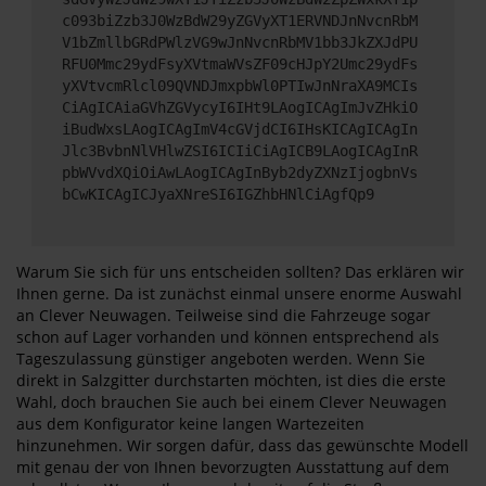
c093biZzb3J0WzBdW29yZGVyXT1ERVNDJnNvcnRbM
V1bZmllbGRdPWlzVG9wJnNvcnRbMV1bb3JkZXJdPU
RFU0Mmc29ydFsyXVtmaWVsZF09cHJpY2Umc29ydFs
yXVtvcmRlcl09QVNDJmxpbWl0PTIwJnNraXA9MCIs
CiAgICAiaGVhZGVycyI6IHt9LAogICAgImJvZHkiO
iBudWxsLAogICAgImV4cGVjdCI6IHsKICAgICAgIn
Jlc3BvbnNlVHlwZSI6ICIiCiAgICB9LAogICAgInR
pbWVvdXQiOiAwLAogICAgInByb2dyZXNzIjogbnVs
bCwKICAgICJyaXNreSI6IGZhbHNlCiAgfQp9
Warum Sie sich für uns entscheiden sollten? Das erklären wir
Ihnen gerne. Da ist zunächst einmal unsere enorme Auswahl
an Clever Neuwagen. Teilweise sind die Fahrzeuge sogar
schon auf Lager vorhanden und können entsprechend als
Tageszulassung günstiger angeboten werden. Wenn Sie
direkt in Salzgitter durchstarten möchten, ist dies die erste
Wahl, doch brauchen Sie auch bei einem Clever Neuwagen
aus dem Konfigurator keine langen Wartezeiten
hinzunehmen. Wir sorgen dafür, dass das gewünschte Modell
mit genau der von Ihnen bevorzugten Ausstattung auf dem