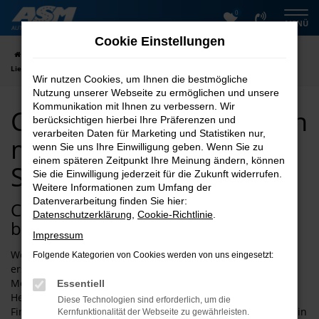
0
Zum
MENÜ
Hauptinhalt
Cookie Einstellungen
springen
Startseite
Salzgitter
Clever
Clever Neuwagen kaufen mit
Lieferservice nach Salzgitter
Wir nutzen Cookies, um Ihnen die bestmögliche
Nutzung unserer Webseite zu ermöglichen und unsere
Kommunikation mit Ihnen zu verbessern. Wir
Clever Neuwagen kaufen
berücksichtigen hierbei Ihre Präferenzen und
verarbeiten Daten für Marketing und Statistiken nur,
mit Lieferservice nach
wenn Sie uns Ihre Einwilligung geben. Wenn Sie zu
einem späteren Zeitpunkt Ihre Meinung ändern, können
Salzgitter
Sie die Einwilligung jederzeit für die Zukunft widerrufen.
Weitere Informationen zum Umfang der
Datenverarbeitung finden Sie hier:
Clever Neuwagen – die vielleicht
Datenschutzerklärung
,
Cookie-Richtlinie
.
beste Wahl für Salzgitter
Impressum
Wer behauptet, dass ein Clever Neuwagen kaum
Folgende Kategorien von Cookies werden von uns eingesetzt:
erschwinglich wäre, der liegt schlichtweg falsch. Für Ihre
Mobilität in Salzgitter eignen sich die Fahrzeuge dieses
Essentiell
Herstellers perfekt und lassen sich zudem durch eine
Diese Technologien sind erforderlich, um die
Finanzierung deutlich günstiger anbieten. Der Vorteil, den ein
Kernfunktionalität der Webseite zu gewährleisten.