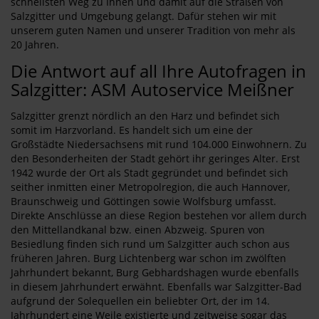
schnellsten Weg zu Ihnen und damit auf die Straßen von
Salzgitter und Umgebung gelangt. Dafür stehen wir mit
unserem guten Namen und unserer Tradition von mehr als
20 Jahren.
Die Antwort auf all Ihre Autofragen in
Salzgitter: ASM Autoservice Meißner
Salzgitter grenzt nördlich an den Harz und befindet sich
somit im Harzvorland. Es handelt sich um eine der
Großstädte Niedersachsens mit rund 104.000 Einwohnern. Zu
den Besonderheiten der Stadt gehört ihr geringes Alter. Erst
1942 wurde der Ort als Stadt gegründet und befindet sich
seither inmitten einer Metropolregion, die auch Hannover,
Braunschweig und Göttingen sowie Wolfsburg umfasst.
Direkte Anschlüsse an diese Region bestehen vor allem durch
den Mittellandkanal bzw. einen Abzweig. Spuren von
Besiedlung finden sich rund um Salzgitter auch schon aus
früheren Jahren. Burg Lichtenberg war schon im zwölften
Jahrhundert bekannt, Burg Gebhardshagen wurde ebenfalls
in diesem Jahrhundert erwähnt. Ebenfalls war Salzgitter-Bad
aufgrund der Solequellen ein beliebter Ort, der im 14.
Jahrhundert eine Weile existierte und zeitweise sogar das