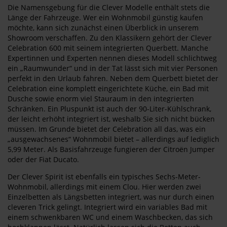
Die Namensgebung für die Clever Modelle enthält stets die
Länge der Fahrzeuge. Wer ein Wohnmobil günstig kaufen
möchte, kann sich zunächst einen Überblick in unserem
Showroom verschaffen. Zu den Klassikern gehört der Clever
Celebration 600 mit seinem integrierten Querbett. Manche
Expertinnen und Experten nennen dieses Modell schlichtweg
ein „Raumwunder“ und in der Tat lässt sich mit vier Personen
perfekt in den Urlaub fahren. Neben dem Querbett bietet der
Celebration eine komplett eingerichtete Küche, ein Bad mit
Dusche sowie enorm viel Stauraum in den integrierten
Schränken. Ein Pluspunkt ist auch der 90-Liter-Kühlschrank,
der leicht erhöht integriert ist, weshalb Sie sich nicht bücken
müssen. Im Grunde bietet der Celebration all das, was ein
„ausgewachsenes“ Wohnmobil bietet – allerdings auf lediglich
5,99 Meter. Als Basisfahrzeuge fungieren der Citroën Jumper
oder der Fiat Ducato.
Der Clever Spirit ist ebenfalls ein typisches Sechs-Meter-
Wohnmobil, allerdings mit einem Clou. Hier werden zwei
Einzelbetten als Längsbetten integriert, was nur durch einen
cleveren Trick gelingt. Integriert wird ein variables Bad mit
einem schwenkbaren WC und einem Waschbecken, das sich