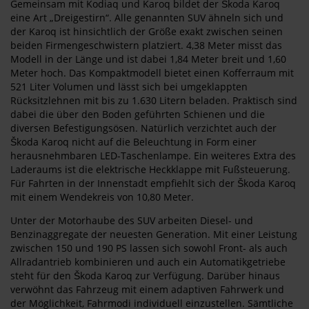
Gemeinsam mit Kodiaq und Karoq bildet der Škoda Karoq
eine Art „Dreigestirn“. Alle genannten SUV ähneln sich und
der Karoq ist hinsichtlich der Größe exakt zwischen seinen
beiden Firmengeschwistern platziert. 4,38 Meter misst das
Modell in der Länge und ist dabei 1,84 Meter breit und 1,60
Meter hoch. Das Kompaktmodell bietet einen Kofferraum mit
521 Liter Volumen und lässt sich bei umgeklappten
Rücksitzlehnen mit bis zu 1.630 Litern beladen. Praktisch sind
dabei die über den Boden geführten Schienen und die
diversen Befestigungsösen. Natürlich verzichtet auch der
Škoda Karoq nicht auf die Beleuchtung in Form einer
herausnehmbaren LED-Taschenlampe. Ein weiteres Extra des
Laderaums ist die elektrische Heckklappe mit Fußsteuerung.
Für Fahrten in der Innenstadt empfiehlt sich der Škoda Karoq
mit einem Wendekreis von 10,80 Meter.
Unter der Motorhaube des SUV arbeiten Diesel- und
Benzinaggregate der neuesten Generation. Mit einer Leistung
zwischen 150 und 190 PS lassen sich sowohl Front- als auch
Allradantrieb kombinieren und auch ein Automatikgetriebe
steht für den Škoda Karoq zur Verfügung. Darüber hinaus
verwöhnt das Fahrzeug mit einem adaptiven Fahrwerk und
der Möglichkeit, Fahrmodi individuell einzustellen. Sämtliche