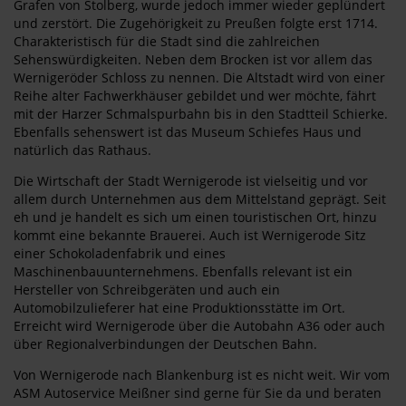
Grafen von Stolberg, wurde jedoch immer wieder geplündert
und zerstört. Die Zugehörigkeit zu Preußen folgte erst 1714.
Charakteristisch für die Stadt sind die zahlreichen
Sehenswürdigkeiten. Neben dem Brocken ist vor allem das
Wernigeröder Schloss zu nennen. Die Altstadt wird von einer
Reihe alter Fachwerkhäuser gebildet und wer möchte, fährt
mit der Harzer Schmalspurbahn bis in den Stadtteil Schierke.
Ebenfalls sehenswert ist das Museum Schiefes Haus und
natürlich das Rathaus.
Die Wirtschaft der Stadt Wernigerode ist vielseitig und vor
allem durch Unternehmen aus dem Mittelstand geprägt. Seit
eh und je handelt es sich um einen touristischen Ort, hinzu
kommt eine bekannte Brauerei. Auch ist Wernigerode Sitz
einer Schokoladenfabrik und eines
Maschinenbauunternehmens. Ebenfalls relevant ist ein
Hersteller von Schreibgeräten und auch ein
Automobilzulieferer hat eine Produktionsstätte im Ort.
Erreicht wird Wernigerode über die Autobahn A36 oder auch
über Regionalverbindungen der Deutschen Bahn.
Von Wernigerode nach Blankenburg ist es nicht weit. Wir vom
ASM Autoservice Meißner sind gerne für Sie da und beraten