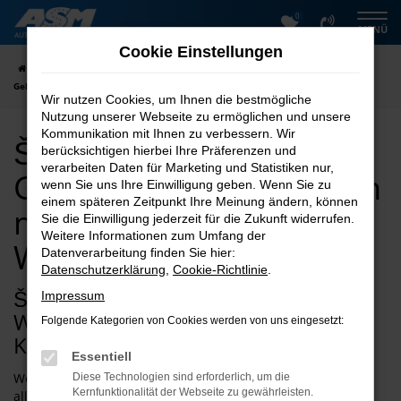
0
Zum
MENÜ
Hauptinhalt
Cookie Einstellungen
springen
Startseite
Wernigerode
Škoda
Škoda Karoq
Škoda Karoq
Gebrauchtwagen kaufen mit Lieferservice nach Wernigerode
Wir nutzen Cookies, um Ihnen die bestmögliche
Nutzung unserer Webseite zu ermöglichen und unsere
Kommunikation mit Ihnen zu verbessern. Wir
Škoda Karoq
berücksichtigen hierbei Ihre Präferenzen und
verarbeiten Daten für Marketing und Statistiken nur,
Gebrauchtwagen kaufen
wenn Sie uns Ihre Einwilligung geben. Wenn Sie zu
einem späteren Zeitpunkt Ihre Meinung ändern, können
mit Lieferservice nach
Sie die Einwilligung jederzeit für die Zukunft widerrufen.
Weitere Informationen zum Umfang der
Wernigerode
Datenverarbeitung finden Sie hier:
Datenschutzerklärung
,
Cookie-Richtlinie
.
Škoda Karoq Gebrauchtwagen für
Impressum
Wernigerode – weit mehr als ein
Folgende Kategorien von Cookies werden von uns eingesetzt:
Kompromiss
Essentiell
Wer einen Škoda Karoq Gebrauchtwagen für Wernigerode
Diese Technologien sind erforderlich, um die
Kernfunktionalität der Webseite zu gewährleisten.
allein aus Gründen der Geldersparnis erwirbt, verkennt die