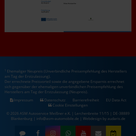
1
Ehemaliger Neupreis (Unverbindliche Preisempfehlung des Herstellers
am Tag der Erstzulassung).
Der errechnete Preisvorteil sowie die angegebene Ersparnis errechnet
sich gegenüber der ehemaligen unverbindlichen Preisempfehlung des
Herstellers am Tag der Erstzulassung (Neupreis).
Impressum
Datenschutz
Barrierefreiheit
EU Data Act
Cookie Einstellungen
© 2026 ASM Autoservice Meißner e.K. | Lerchenbreite 11/15 | DE-38889
Blankenburg | info@asm-automobile.de |
Webdesign by audaris.de