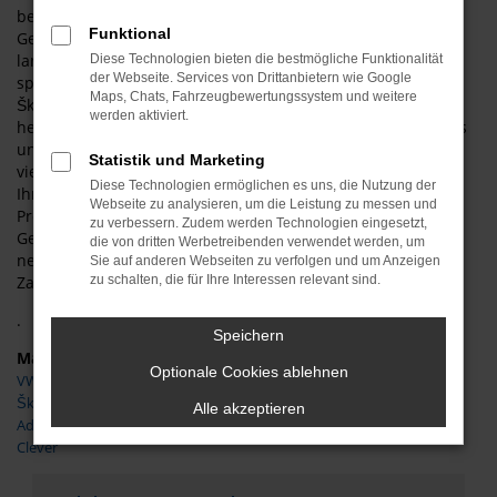
besondere Qualität dieses Fahrzeugs. Selbt in den älteren
Funktional
Generationen handelt es sich um ein durch und durch
langlebiges Modell, dem einige Jahre auf dem
Diese Technologien bieten die bestmögliche Funktionalität
der Webseite. Services von Drittanbietern wie Google
sprichwörtlichen „Buckel“ kaum etwas ausmachen. Mit dem
Maps, Chats, Fahrzeugbewertungssystem und weitere
Škoda Karoq Gebrauchtwagen genießen Sie ein
werden aktiviert.
herausragendes Design und brauchen auch nicht auf Extras
und Assistenzsysteme zu verzichten. Der Hersteller war in
Statistik und Marketing
vielen technischen Entwicklungen sehr früh, sodass Sie für
Diese Technologien ermöglichen es uns, die Nutzung der
Ihre Mobilität in Wernigerode aus dem Vollen schöpfen.
Webseite zu analysieren, um die Leistung zu messen und
Preislich kommen wir Ihnen bei jedem Škoda Karoq
zu verbessern. Zudem werden Technologien eingesetzt,
Gebrauchtwagen für Wernigerode weit entgegen und
die von dritten Werbetreibenden verwendet werden, um
nehmen zudem gerne auch Ihren aktuellen Gebrauchten in
Sie auf anderen Webseiten zu verfolgen und um Anzeigen
Zahlung.
zu schalten, die für Ihre Interessen relevant sind.
.
Speichern
Marken
Optionale Cookies ablehnen
VW
Škoda
Alle akzeptieren
Adria
Clever