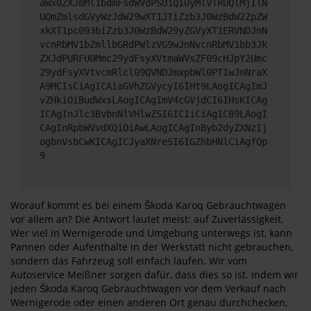
aWx0ZXJbMl1bdmFsdWVdPSU1QiUyMlVTRUQlMjIlN
UQmZmlsdGVyWzJdW29wXT1JTiZzb3J0WzBdW2ZpZW
xkXT1pc093biZzb3J0WzBdW29yZGVyXT1ERVNDJnN
vcnRbMV1bZmllbGRdPWlzVG9wJnNvcnRbMV1bb3Jk
ZXJdPURFU0Mmc29ydFsyXVtmaWVsZF09cHJpY2Umc
29ydFsyXVtvcmRlcl09QVNDJmxpbWl0PTIwJnNraX
A9MCIsCiAgICAiaGVhZGVycyI6IHt9LAogICAgImJ
vZHkiOiBudWxsLAogICAgImV4cGVjdCI6IHsKICAg
ICAgInJlc3BvbnNlVHlwZSI6ICIiCiAgICB9LAogI
CAgInRpbWVvdXQiOiAwLAogICAgInByb2dyZXNzIj
ogbnVsbCwKICAgICJyaXNreSI6IGZhbHNlCiAgfQp
9
Worauf kommt es bei einem Škoda Karoq Gebrauchtwagen
vor allem an? Die Antwort lautet meist: auf Zuverlässigkeit.
Wer viel in Wernigerode und Umgebung unterwegs ist, kann
Pannen oder Aufenthalte in der Werkstatt nicht gebrauchen,
sondern das Fahrzeug soll einfach laufen. Wir vom
Autoservice Meißner sorgen dafür, dass dies so ist. Indem wir
jeden Škoda Karoq Gebrauchtwagen vor dem Verkauf nach
Wernigerode oder einen anderen Ort genau durchchecken,