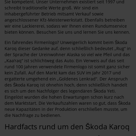
Sie kompetent. Unser Unternehmen existiert seit 1997 und
schreibt traditionelle Werte groß. Wir sind ein
inhabergeführter Betrieb mitsamt Verkauf sowie
angeschlossener Kfz-Meisterwerkstatt. Ebenfalls betreiben
wir eine Lackiererei, sodass wir Ihnen einen Rundumservice
bieten können. Besuchen Sie uns und lernen Sie uns kennen.
Ein fahrendes Firmenlogo? Unweigerlich kommt beim Škoda
Karoq dieser Gedanke auf, denn schließlich bedeutet „Rug“ in
der Sprache der Ureinwohner Alaska so viel wie Pfeil und das
„Kaa‘raq“ ist schlichtweg das Auto. Ein Verweis auf das seit
rund 100 Jahren verwendete Firmenlogo ist somit ganz sicher
kein Zufall. Auf den Markt kam das SUV im Jahr 2017 und
ergatterte umgehend ein „Goldenes Lenkrad“. Der Anspruch
des Škoda Karoq ist ohnehin hoch, denn schließlich handelt
es sich um den Nachfolger des legendären Škoda Yeti.
Eingelöst wurden die hohen Erwartungen schon kurz nach
dem Marktstart. Die Verkaufszahlen waren so gut, dass Škoda
neue Kapazitäten in der Produktion erschließen musste, um
die Nachfrage zu bedienen.
Hardfacts rund um den Škoda Karoq