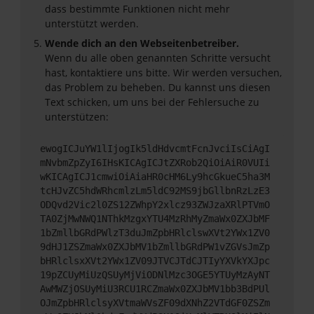
dass bestimmte Funktionen nicht mehr
unterstützt werden.
Wende dich an den Webseitenbetreiber.
Wenn du alle oben genannten Schritte versucht
hast, kontaktiere uns bitte. Wir werden versuchen,
das Problem zu beheben. Du kannst uns diesen
Text schicken, um uns bei der Fehlersuche zu
unterstützen:
ewogICJuYW1lIjogIk5ldHdvcmtFcnJvciIsCiAgI
mNvbmZpZyI6IHsKICAgICJtZXRob2QiOiAiR0VUIi
wKICAgICJ1cmwiOiAiaHR0cHM6Ly9hcGkueC5ha3M
tcHJvZC5hdWRhcmlzLm5ldC92MS9jbGllbnRzLzE3
ODQvd2Vic2l0ZS12ZWhpY2xlcz93ZWJzaXRlPTVmO
TA0ZjMwNWQ1NThkMzgxYTU4MzRhMyZmaWx0ZXJbMF
1bZmllbGRdPWlzT3duJmZpbHRlclswXVt2YWx1ZV0
9dHJ1ZSZmaWx0ZXJbMV1bZmllbGRdPW1vZGVsJmZp
bHRlclsxXVt2YWx1ZV09JTVCJTdCJTIyYXVkYXJpc
19pZCUyMiUzQSUyMjViODNlMzc3OGE5YTUyMzAyNT
AwMWZjOSUyMiU3RCU1RCZmaWx0ZXJbMV1bb3BdPUl
OJmZpbHRlclsyXVtmaWVsZF09dXNhZ2VTdGF0ZSZm