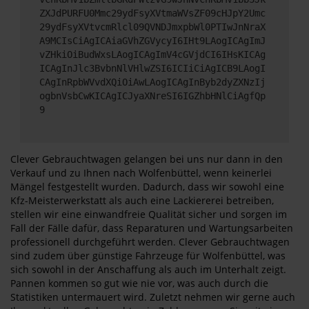
ZXJdPURFU0Mmc29ydFsyXVtmaWVsZF09cHJpY2Umc
29ydFsyXVtvcmRlcl09QVNDJmxpbWl0PTIwJnNraX
A9MCIsCiAgICAiaGVhZGVycyI6IHt9LAogICAgImJ
vZHkiOiBudWxsLAogICAgImV4cGVjdCI6IHsKICAg
ICAgInJlc3BvbnNlVHlwZSI6ICIiCiAgICB9LAogI
CAgInRpbWVvdXQiOiAwLAogICAgInByb2dyZXNzIj
ogbnVsbCwKICAgICJyaXNreSI6IGZhbHNlCiAgfQp
9
Clever Gebrauchtwagen gelangen bei uns nur dann in den
Verkauf und zu Ihnen nach Wolfenbüttel, wenn keinerlei
Mängel festgestellt wurden. Dadurch, dass wir sowohl eine
Kfz-Meisterwerkstatt als auch eine Lackiererei betreiben,
stellen wir eine einwandfreie Qualität sicher und sorgen im
Fall der Fälle dafür, dass Reparaturen und Wartungsarbeiten
professionell durchgeführt werden. Clever Gebrauchtwagen
sind zudem über günstige Fahrzeuge für Wolfenbüttel, was
sich sowohl in der Anschaffung als auch im Unterhalt zeigt.
Pannen kommen so gut wie nie vor, was auch durch die
Statistiken untermauert wird. Zuletzt nehmen wir gerne auch