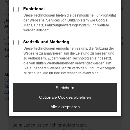
Gebrauchtwagen ist das exzellente Image des Herstellers. Die
Langlebigkeit der Fahrzeuge und deren gute Verarbeitung ist
Funktional
sowohl in Wolfenbüttel als auch anderswo bekannt und hält
Diese Technologien bieten die bestmögliche Funktionalität
jedem Vergleich stand. Hinzu kommt, dass Sie beim
der Webseite. Services von Drittanbietern wie Google
Autoservice Meißner mit Vertrauen kaufen. Unser
Maps, Chats, Fahrzeugbewertungssystem und weitere
werden aktiviert.
Unternehmen existiert seit 1997 und wird vom Inhaber
geführt. Wenn Sie aus Wolfenbüttel zu uns kommen, werden
Statistik und Marketing
Sie auf Wunsch vom Chef persönlich bedient und dürfen sich
auf einen rundum gepflegten und einwandfreien Clever
Diese Technologien ermöglichen es uns, die Nutzung der
Webseite zu analysieren, um die Leistung zu messen und
Gebrauchtwagen freuen.
zu verbessern. Zudem werden Technologien eingesetzt,
die von dritten Werbetreibenden verwendet werden, um
Sie auf anderen Webseiten zu verfolgen und um Anzeigen
zu schalten, die für Ihre Interessen relevant sind.
Marken
VW
Škoda
Speichern
Adria
Optionale Cookies ablehnen
Clever
Alle akzeptieren
Fehler: Network Error
Beim Laden ist ein Fehler aufgetreten.