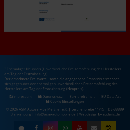
1
Ehemaliger Neupreis (Unverbindliche Preisempfehlung des Herstellers
am Tag der Erstzulassung).
Der errechnete Preisvorteil sowie die angegebene Ersparnis errechnet
sich gegenüber der ehemaligen unverbindlichen Preisempfehlung des
Herstellers am Tag der Erstzulassung (Neupreis).
Impressum
Datenschutz
Barrierefreiheit
EU Data Act
Cookie Einstellungen
© 2026 ASM Autoservice Meißner e.K. | Lerchenbreite 11/15 | DE-38889
Blankenburg | info@asm-automobile.de |
Webdesign by audaris.de