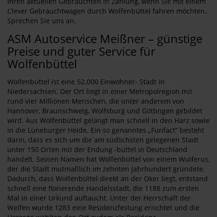
Ihren aktuellen Gebrauchten in Zahlung, wenn Sie mit einem
Clever Gebrauchtwagen durch Wolfenbüttel fahren möchten.
Sprechen Sie uns an.
ASM Autoservice Meißner – günstige
Preise und guter Service für
Wolfenbüttel
Wolfenbüttel ist eine 52.000 Einwohner- Stadt in
Niedersachsen. Der Ort liegt in einer Metropolregion mit
rund vier Millionen Menschen, die unter anderem von
Hannover, Braunschweig, Wolfsburg und Göttingen gebildet
wird. Aus Wolfenbüttel gelangt man schnell in den Harz sowie
in die Lüneburger Heide. Ein so genanntes „Funfact“ besteht
darin, dass es sich um die am südlichsten gelegenen Stadt
unter 150 Orten mit der Endung -büttel in Deutschland
handelt. Seinen Namen hat Wolfenbüttel von einem Wulferus,
der die Stadt mutmaßlich im zehnten Jahrhundert gründete.
Dadurch, dass Wolfenbüttel direkt an der Oker liegt, entstand
schnell eine florierende Handelsstadt, die 1188 zum ersten
Mal in einer Urkund auftaucht. Unter der Herrschaft der
Welfen wurde 1283 eine Residenzfestung errichtet und die