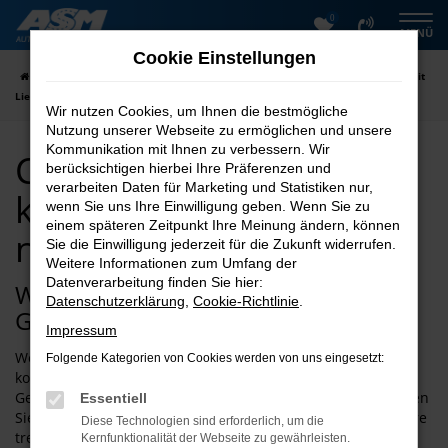
0
Zum
MENÜ
Hauptinhalt
Cookie Einstellungen
springen
Startseite
Wolfenbüttel
Clever
Clever Gebrauchtwagen kaufen mit
Lieferservice nach Wolfenbüttel
Wir nutzen Cookies, um Ihnen die bestmögliche
Nutzung unserer Webseite zu ermöglichen und unsere
Kommunikation mit Ihnen zu verbessern. Wir
Clever Gebrauchtwagen
berücksichtigen hierbei Ihre Präferenzen und
verarbeiten Daten für Marketing und Statistiken nur,
kaufen mit Lieferservice
wenn Sie uns Ihre Einwilligung geben. Wenn Sie zu
einem späteren Zeitpunkt Ihre Meinung ändern, können
nach Wolfenbüttel
Sie die Einwilligung jederzeit für die Zukunft widerrufen.
Weitere Informationen zum Umfang der
Datenverarbeitung finden Sie hier:
Wie wäre es mit einem Clever
Datenschutzerklärung
,
Cookie-Richtlinie
.
Gebrauchtwagen für Wolfenbüttel?
Impressum
Wer Qualität mit einem unschlagbar günstigen Preis
Folgende Kategorien von Cookies werden von uns eingesetzt:
kombinieren möchte, landet schnell bei einem Clever
Gebrauchtwagen. Für Wolfenbüttel und Umgebung erwerben
Essentiell
Sie ein rundum geeignetes Fahrzeug, das Sie über viele Jahre
Diese Technologien sind erforderlich, um die
treu begleiten wird. Ein Pluspunkt von Clever
Kernfunktionalität der Webseite zu gewährleisten.