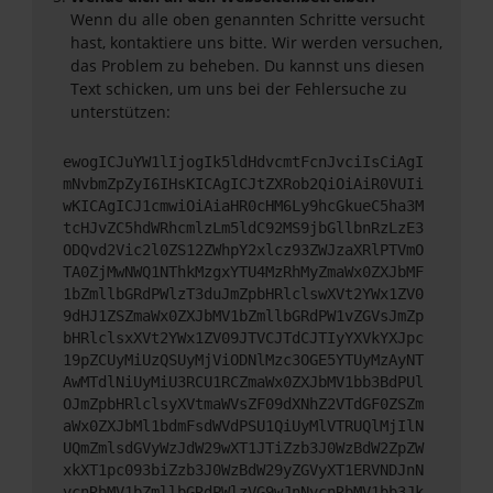
Wenn du alle oben genannten Schritte versucht
hast, kontaktiere uns bitte. Wir werden versuchen,
das Problem zu beheben. Du kannst uns diesen
Text schicken, um uns bei der Fehlersuche zu
unterstützen:
ewogICJuYW1lIjogIk5ldHdvcmtFcnJvciIsCiAgI
mNvbmZpZyI6IHsKICAgICJtZXRob2QiOiAiR0VUIi
wKICAgICJ1cmwiOiAiaHR0cHM6Ly9hcGkueC5ha3M
tcHJvZC5hdWRhcmlzLm5ldC92MS9jbGllbnRzLzE3
ODQvd2Vic2l0ZS12ZWhpY2xlcz93ZWJzaXRlPTVmO
TA0ZjMwNWQ1NThkMzgxYTU4MzRhMyZmaWx0ZXJbMF
1bZmllbGRdPWlzT3duJmZpbHRlclswXVt2YWx1ZV0
9dHJ1ZSZmaWx0ZXJbMV1bZmllbGRdPW1vZGVsJmZp
bHRlclsxXVt2YWx1ZV09JTVCJTdCJTIyYXVkYXJpc
19pZCUyMiUzQSUyMjViODNlMzc3OGE5YTUyMzAyNT
AwMTdlNiUyMiU3RCU1RCZmaWx0ZXJbMV1bb3BdPUl
OJmZpbHRlclsyXVtmaWVsZF09dXNhZ2VTdGF0ZSZm
aWx0ZXJbMl1bdmFsdWVdPSU1QiUyMlVTRUQlMjIlN
UQmZmlsdGVyWzJdW29wXT1JTiZzb3J0WzBdW2ZpZW
xkXT1pc093biZzb3J0WzBdW29yZGVyXT1ERVNDJnN
vcnRbMV1bZmllbGRdPWlzVG9wJnNvcnRbMV1bb3Jk