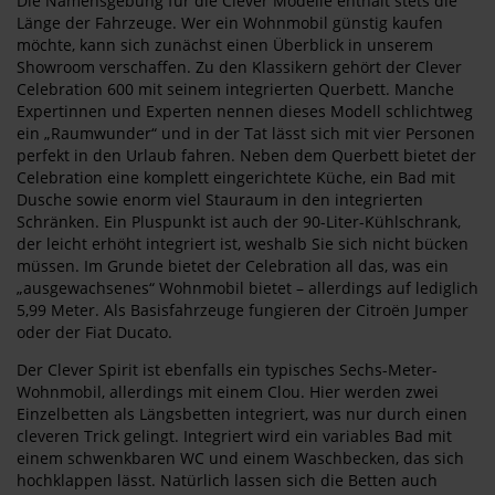
Die Namensgebung für die Clever Modelle enthält stets die
Länge der Fahrzeuge. Wer ein Wohnmobil günstig kaufen
möchte, kann sich zunächst einen Überblick in unserem
Showroom verschaffen. Zu den Klassikern gehört der Clever
Celebration 600 mit seinem integrierten Querbett. Manche
Expertinnen und Experten nennen dieses Modell schlichtweg
ein „Raumwunder“ und in der Tat lässt sich mit vier Personen
perfekt in den Urlaub fahren. Neben dem Querbett bietet der
Celebration eine komplett eingerichtete Küche, ein Bad mit
Dusche sowie enorm viel Stauraum in den integrierten
Schränken. Ein Pluspunkt ist auch der 90-Liter-Kühlschrank,
der leicht erhöht integriert ist, weshalb Sie sich nicht bücken
müssen. Im Grunde bietet der Celebration all das, was ein
„ausgewachsenes“ Wohnmobil bietet – allerdings auf lediglich
5,99 Meter. Als Basisfahrzeuge fungieren der Citroën Jumper
oder der Fiat Ducato.
Der Clever Spirit ist ebenfalls ein typisches Sechs-Meter-
Wohnmobil, allerdings mit einem Clou. Hier werden zwei
Einzelbetten als Längsbetten integriert, was nur durch einen
cleveren Trick gelingt. Integriert wird ein variables Bad mit
einem schwenkbaren WC und einem Waschbecken, das sich
hochklappen lässt. Natürlich lassen sich die Betten auch