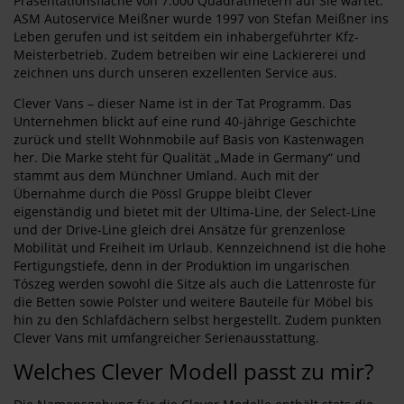
Präsentationsfläche von 7.000 Quadratmetern auf Sie wartet.
ASM Autoservice Meißner wurde 1997 von Stefan Meißner ins
Leben gerufen und ist seitdem ein inhabergeführter Kfz-
Meisterbetrieb. Zudem betreiben wir eine Lackiererei und
zeichnen uns durch unseren exzellenten Service aus.
Clever Vans – dieser Name ist in der Tat Programm. Das
Unternehmen blickt auf eine rund 40-jährige Geschichte
zurück und stellt Wohnmobile auf Basis von Kastenwagen
her. Die Marke steht für Qualität „Made in Germany“ und
stammt aus dem Münchner Umland. Auch mit der
Übernahme durch die Pössl Gruppe bleibt Clever
eigenständig und bietet mit der Ultima-Line, der Select-Line
und der Drive-Line gleich drei Ansätze für grenzenlose
Mobilität und Freiheit im Urlaub. Kennzeichnend ist die hohe
Fertigungstiefe, denn in der Produktion im ungarischen
Tószeg werden sowohl die Sitze als auch die Lattenroste für
die Betten sowie Polster und weitere Bauteile für Möbel bis
hin zu den Schlafdächern selbst hergestellt. Zudem punkten
Clever Vans mit umfangreicher Serienausstattung.
Welches Clever Modell passt zu mir?