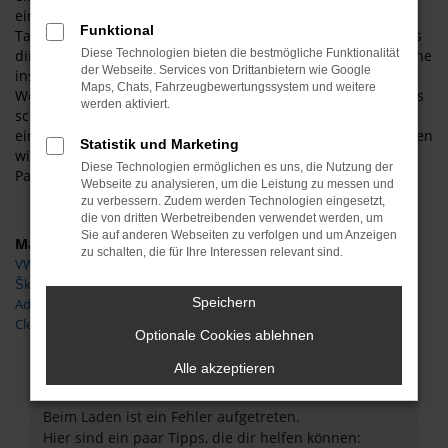
einen Gebrauchtwagen zahlen müssen. Die VW Polo
Funktional
Tageszulassung für Wernigerode ist eine „Erfindung“, die als
direkte Antwort auf die Preisvorgaben der Automobilkonzerne
Diese Technologien bieten die bestmögliche Funktionalität
der Webseite. Services von Drittanbietern wie Google
ins Leben gerufen wurde. Neuwagen lassen sich nicht ohne
Maps, Chats, Fahrzeugbewertungssystem und weitere
Weiteres mit Rabatten versehen, Gebrauchtwagen allerdings
werden aktiviert.
schon. Indem eine VW Polo Tageszulassung ohne einen
einzigen Kilometer in Wernigerode oder anderswo zugelassen
Statistik und Marketing
wird, entsteht ein Gebrauchtwagen mit Vorbesitzer in den
Diese Technologien ermöglichen es uns, die Nutzung der
Papieren. Der Kilometerstand bleibt natürlich bei „0“.
Webseite zu analysieren, um die Leistung zu messen und
zu verbessern. Zudem werden Technologien eingesetzt,
die von dritten Werbetreibenden verwendet werden, um
Sie auf anderen Webseiten zu verfolgen und um Anzeigen
Marken
zu schalten, die für Ihre Interessen relevant sind.
VW
Škoda
Speichern
Adria
Clever
Optionale Cookies ablehnen
Fehler: Network Error
Alle akzeptieren
Beim Laden ist ein Fehler aufgetreten.
Hier sind ein paar Tipps, die dir helfen können: