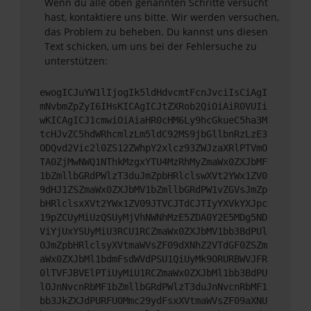
Wenn du alle oben genannten Schritte versucht
hast, kontaktiere uns bitte. Wir werden versuchen,
das Problem zu beheben. Du kannst uns diesen
Text schicken, um uns bei der Fehlersuche zu
unterstützen:
ewogICJuYW1lIjogIk5ldHdvcmtFcnJvciIsCiAgI
mNvbmZpZyI6IHsKICAgICJtZXRob2QiOiAiR0VUIi
wKICAgICJ1cmwiOiAiaHR0cHM6Ly9hcGkueC5ha3M
tcHJvZC5hdWRhcmlzLm5ldC92MS9jbGllbnRzLzE3
ODQvd2Vic2l0ZS12ZWhpY2xlcz93ZWJzaXRlPTVmO
TA0ZjMwNWQ1NThkMzgxYTU4MzRhMyZmaWx0ZXJbMF
1bZmllbGRdPWlzT3duJmZpbHRlclswXVt2YWx1ZV0
9dHJ1ZSZmaWx0ZXJbMV1bZmllbGRdPW1vZGVsJmZp
bHRlclsxXVt2YWx1ZV09JTVCJTdCJTIyYXVkYXJpc
19pZCUyMiUzQSUyMjVhNWNhMzE5ZDA0Y2E5MDg5ND
ViYjUxYSUyMiU3RCU1RCZmaWx0ZXJbMV1bb3BdPUl
OJmZpbHRlclsyXVtmaWVsZF09dXNhZ2VTdGF0ZSZm
aWx0ZXJbMl1bdmFsdWVdPSU1QiUyMk9ORURBWVJFR
0lTVFJBVElPTiUyMiU1RCZmaWx0ZXJbMl1bb3BdPU
lOJnNvcnRbMF1bZmllbGRdPWlzT3duJnNvcnRbMF1
bb3JkZXJdPURFU0Mmc29ydFsxXVtmaWVsZF09aXNU