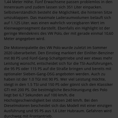
1,44 Meter Höhe. Fünf Erwachsene passen problemlos in den
Innenraum und zudem lassen sich 351 Liter einpacken.
Selbstverständlich besteht die Möglichkeit, die hinteren Sitze
umzuklappen. Das maximale Laderaumvolumen beläuft sich
auf 1.125 Liter, was einen wahrlich vorzeigbaren Wert im
Kleinwagensegment darstellt. Ebenfalls ein Highlight ist der
geringe Wendekreis des VW Polo, der mit gerade einmal 10,60
Meter angegeben wird.
Die Motorenpalette des VW Polo wurde zuletzt im Sommer
2020 überarbeitet. Den Einstieg markiert der Einliter-Benziner
mit 80 PS und Fünf-Gang-Schaltgetriebe und wer etwas mehr
Leistung wünscht, entscheidet sich für die TSI-Ausführungen,
die 95 PS oder 115 PS auf die Straße bringen und bereits mit
optionaler Sieben-Gang-DSG angeboten werden. Auch zu
haben ist der 1.0 TGI mit 90 PS. Wer viel Leistung möchte,
steigt in den 1.5 TSI und 150 PS oder gönnt sich den Klassiker
GTI mit 200 PS. Die bestmögliche Beschleunigung des Polo
liegt bei 6,7 Sekunden auf 100 km/h, die
Höchstgeschwindigkeit bei stolzen 240 km/h. Bei den
Dieselmotoren bescheidet sich das Modell mit einer einzigen
Ausführung und 95 PS aus 1,6 Liter Hubraum. Gefahren wird
durchweg mit Frontantrieb.