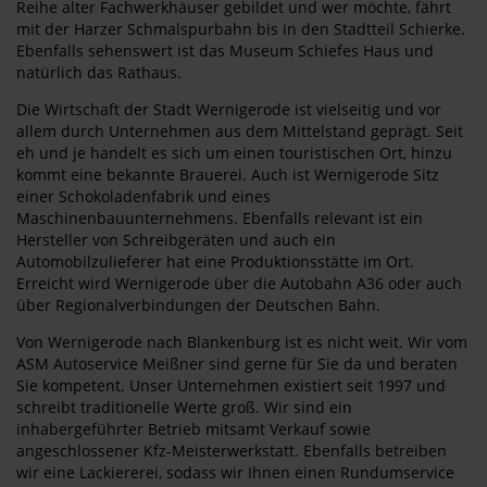
Reihe alter Fachwerkhäuser gebildet und wer möchte, fährt
mit der Harzer Schmalspurbahn bis in den Stadtteil Schierke.
Ebenfalls sehenswert ist das Museum Schiefes Haus und
natürlich das Rathaus.
Die Wirtschaft der Stadt Wernigerode ist vielseitig und vor
allem durch Unternehmen aus dem Mittelstand geprägt. Seit
eh und je handelt es sich um einen touristischen Ort, hinzu
kommt eine bekannte Brauerei. Auch ist Wernigerode Sitz
einer Schokoladenfabrik und eines
Maschinenbauunternehmens. Ebenfalls relevant ist ein
Hersteller von Schreibgeräten und auch ein
Automobilzulieferer hat eine Produktionsstätte im Ort.
Erreicht wird Wernigerode über die Autobahn A36 oder auch
über Regionalverbindungen der Deutschen Bahn.
Von Wernigerode nach Blankenburg ist es nicht weit. Wir vom
ASM Autoservice Meißner sind gerne für Sie da und beraten
Sie kompetent. Unser Unternehmen existiert seit 1997 und
schreibt traditionelle Werte groß. Wir sind ein
inhabergeführter Betrieb mitsamt Verkauf sowie
angeschlossener Kfz-Meisterwerkstatt. Ebenfalls betreiben
wir eine Lackiererei, sodass wir Ihnen einen Rundumservice