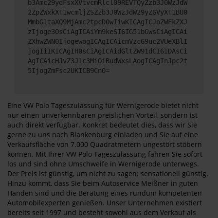
b3Amc29ydFsxXVtvcmRlcl09REVTQyZzb3J0WzJdW
2ZpZWxkXT1wcmljZSZzb3J0WzJdW29yZGVyXT1BU0
MmbGltaXQ9MjAmc2tpcD0wIiwKICAgICJoZWFkZXJ
zIjoge30sCiAgICAiYm9keSI6IG51bGwsCiAgICAi
ZXhwZWN0IjogewogICAgICAicmVzcG9uc2VUeXBlI
jogIiIKICAgIH0sCiAgICAidGltZW91dCI6IDAsCi
AgICAicHJvZ3Jlc3MiOiBudWxsLAogICAgInJpc2t
5IjogZmFsc2UKICB9Cn0=
Eine VW Polo Tageszulassung für Wernigerode bietet nicht
nur einen unverkennbaren preislichen Vorteil, sondern ist
auch direkt verfügbar. Konkret bedeutet dies, dass wir Sie
gerne zu uns nach Blankenburg einladen und Sie auf eine
Verkaufsfläche von 7.000 Quadratmetern ungestört stöbern
können. Mit Ihrer VW Polo Tageszulassung fahren Sie sofort
los und sind ohne Umschweife in Wernigerode unterwegs.
Der Preis ist günstig, um nicht zu sagen: sensationell günstig.
Hinzu kommt, dass Sie beim Autoservice Meißner in guten
Händen sind und die Beratung eines rundum kompetenten
Automobilexperten genießen. Unser Unternehmen existiert
bereits seit 1997 und besteht sowohl aus dem Verkauf als