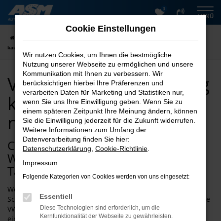
0
Zum
MENÜ
Hauptinhalt
Cookie Einstellungen
springen
Startseite
Wernigerode
VW
VW Polo
VW Polo Tageszulassung
kaufen mit Lieferservice nach Wernigerode
Wir nutzen Cookies, um Ihnen die bestmögliche
Nutzung unserer Webseite zu ermöglichen und unsere
Kommunikation mit Ihnen zu verbessern. Wir
VW Polo Tageszulassung
berücksichtigen hierbei Ihre Präferenzen und
verarbeiten Daten für Marketing und Statistiken nur,
kaufen mit Lieferservice
wenn Sie uns Ihre Einwilligung geben. Wenn Sie zu
einem späteren Zeitpunkt Ihre Meinung ändern, können
nach Wernigerode
Sie die Einwilligung jederzeit für die Zukunft widerrufen.
Weitere Informationen zum Umfang der
Datenverarbeitung finden Sie hier:
Cleveres Schnäppchen für
Datenschutzerklärung
,
Cookie-Richtlinie
.
Wernigerode – die VW Polo
Impressum
Tageszulassung
Folgende Kategorien von Cookies werden von uns eingesetzt:
Wenn Sie für Ihre Mobilität in Wernigerode auf
Essentiell
Schnäppchenjagd gehen möchten, empfehlen wir Ihnen eine
VW Polo Tageszulassung. Der Vorteil besteht darin, dass Sie
Diese Technologien sind erforderlich, um die
Kernfunktionalität der Webseite zu gewährleisten.
einen Neuwagen erhalten und trotzdem nur den Preis für